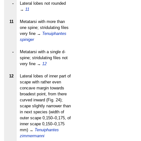
-
Lateral lobes not rounded
→
11
11
Metatarsi with more than
one spine; stridulating files
very fine
→
Tenuiphantes
spiniger
-
Metatarsi with a single d-
spine; stridulating files not
very fine
→
12
12
Lateral lobes of inner part of
scape with rather even
concave margin towards
broadest point, from there
curved inward (Fig. 24);
scape slightly narrower than
in next species (width of
outer scape 0,150–0,175, of
inner scape 0,150–0,175
mm)
→
Tenuiphantes
zimmermanni