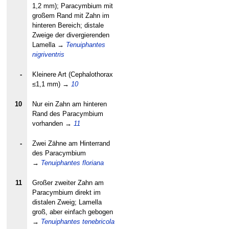
1,2 mm); Paracymbium mit
großem Rand mit Zahn im
hinteren Bereich; distale
Zweige der divergierenden
Lamella
→
Tenuiphantes
nigriventris
-
Kleinere Art (Cephalothorax
≤1,1 mm)
→
10
10
Nur ein Zahn am hinteren
Rand des Paracymbium
vorhanden
→
11
-
Zwei Zähne am Hinterrand
des Paracymbium
→
Tenuiphantes floriana
11
Großer zweiter Zahn am
Paracymbium direkt im
distalen Zweig; Lamella
groß, aber einfach gebogen
→
Tenuiphantes tenebricola