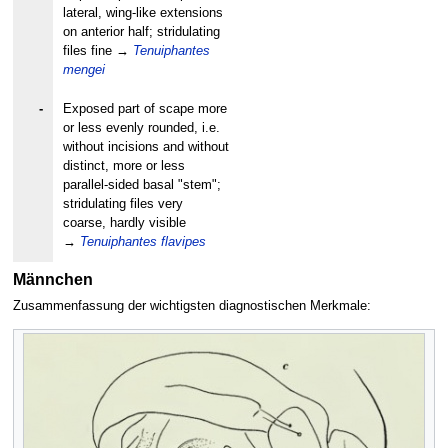
lateral, wing-like extensions
on anterior half; stridulating
files fine
→
Tenuiphantes
mengei
-
Exposed part of scape more
or less evenly rounded, i.e.
without incisions and without
distinct, more or less
parallel-sided basal "stem";
stridulating files very
coarse, hardly visible
→
Tenuiphantes flavipes
Männchen
Zusammenfassung der wichtigsten diagnostischen Merkmale: