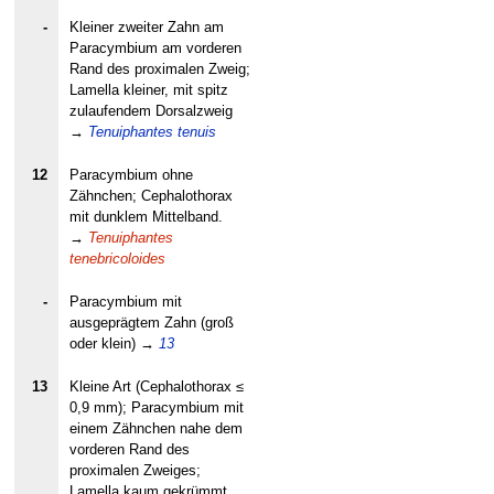
-
Kleiner zweiter Zahn am
Paracymbium am vorderen
Rand des proximalen Zweig;
Lamella kleiner, mit spitz
zulaufendem Dorsalzweig
→
Tenuiphantes tenuis
12
Paracymbium ohne
Zähnchen; Cephalothorax
mit dunklem Mittelband.
→
Tenuiphantes
tenebricoloides
-
Paracymbium mit
ausgeprägtem Zahn (groß
oder klein)
→
13
13
Kleine Art (Cephalothorax ≤
0,9 mm); Paracymbium mit
einem Zähnchen nahe dem
vorderen Rand des
proximalen Zweiges;
Lamella kaum gekrümmt