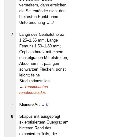
verbreitern, dann erreichen
die Seitenränder nicht den
breitesten Punkt ohne
Unterbrechung
→
9
7
Länge des Cephalothorax
1,25–1,55 mm, Länge
Femur Ⅰ 1,50–1,80 mm;
Cephalothorax mit einem
dunkelgrauen Mittelstreifen,
Abdomen mit paarigen
schwarzen Flecken, sonst
leicht; feine
Stridulationsrillen
→
Tenuiphantes
tenebricoloides
-
Kleinere Art
→
8
8
Skapus mit ausgeprägt
sklerotisiertem Quergrat am
hinteren Rand des
exponierten Teils; die