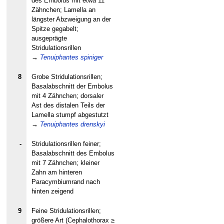
des Embolus mit etwa 11
Zähnchen; Lamella an
längster Abzweigung an der
Spitze gegabelt;
ausgeprägte
Stridulationsrillen
→
Tenuiphantes spiniger
8
Grobe Stridulationsrillen;
Basalabschnitt der Embolus
mit 4 Zähnchen; dorsaler
Ast des distalen Teils der
Lamella stumpf abgestutzt
→
Tenuiphantes drenskyi
-
Stridulationsrillen feiner;
Basalabschnitt des Embolus
mit 7 Zähnchen; kleiner
Zahn am hinteren
Paracymbiumrand nach
hinten zeigend
9
Feine Stridulationsrillen;
größere Art (Cephalothorax ≥