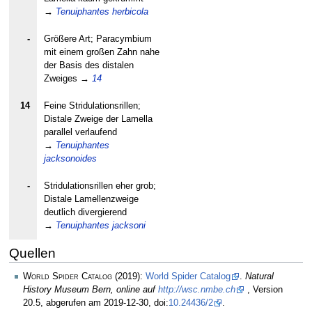
→
Tenuiphantes herbicola
-
Größere Art; Paracymbium
mit einem großen Zahn nahe
der Basis des distalen
Zweiges
→
14
14
Feine Stridulationsrillen;
Distale Zweige der Lamella
parallel verlaufend
→
Tenuiphantes
jacksonoides
-
Stridulationsrillen eher grob;
Distale Lamellenzweige
deutlich divergierend
→
Tenuiphantes jacksoni
Quellen
World Spider Catalog
(2019):
World Spider Catalog
.
Natural
History Museum Bern, online auf
http://wsc.nmbe.ch
, Version
20.5, abgerufen am 2019-12-30, doi:
10.24436/2
.