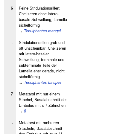
6
Feine Stridulationsrillen;
Chelizeren ohne latero-
basale Schwellung; Lamella
sichelförmig
→
Tenuiphantes mengei
-
Stridulationsrillen grob und
oft unscheinbar; Chelizeren
mit latero-basaler
Schwellung; terminale und
subterminale Teile der
Lamella eher gerade, nicht
sichelförmig
→
Tenuiphantes flavipes
7
Metatarsi mit nur einem
Stachel; Basalabschnitt des
Embolus mit ≤ 7 Zähnchen
→
8
-
Metatarsi mit mehreren
Stacheln; Basalabschnitt