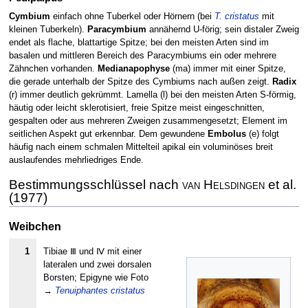
Cymbium
einfach ohne Tuberkel oder Hörnern (bei
T. cristatus
mit
kleinen Tuberkeln).
Paracymbium
annähernd U-förig; sein distaler Zweig
endet als flache, blattartige Spitze; bei den meisten Arten sind im
basalen und mittleren Bereich des Paracymbiums ein oder mehrere
Zähnchen vorhanden.
Medianapophyse
(ma) immer mit einer Spitze,
die gerade unterhalb der Spitze des Cymbiums nach außen zeigt.
Radix
(r) immer deutlich gekrümmt. Lamella (l) bei den meisten Arten S-förmig,
häutig oder leicht sklerotisiert, freie Spitze meist eingeschnitten,
gespalten oder aus mehreren Zweigen zusammengesetzt; Element im
seitlichen Aspekt gut erkennbar. Dem gewundene
Embolus
(e) folgt
häufig nach einem schmalen Mittelteil apikal ein voluminöses breit
auslaufendes mehrliedriges Ende.
Bestimmungsschlüssel nach
van Helsdingen
et al.
(1977)
Weibchen
1
Tibiae Ⅲ und Ⅳ mit einer
lateralen und zwei dorsalen
Borsten; Epigyne wie Foto
→
Tenuiphantes cristatus