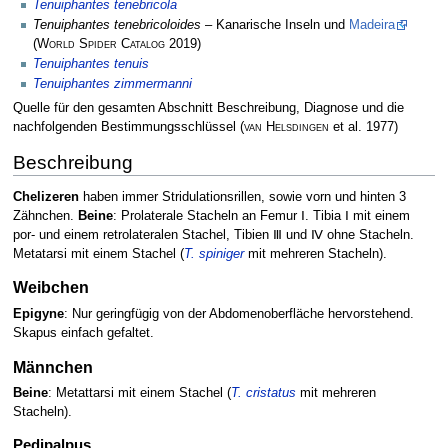
Tenuiphantes tenebricola
Tenuiphantes tenebricoloides
– Kanarische Inseln und
Madeira
(
World Spider Catalog
2019)
Tenuiphantes tenuis
Tenuiphantes zimmermanni
Quelle für den gesamten Abschnitt Beschreibung, Diagnose und die
nachfolgenden Bestimmungsschlüssel
(
van Helsdingen
et al. 1977)
Beschreibung
Chelizeren
haben immer Stridulationsrillen, sowie vorn und hinten 3
Zähnchen.
Beine
: Prolaterale Stacheln an Femur Ⅰ. Tibia Ⅰ mit einem
por- und einem retrolateralen Stachel, Tibien Ⅲ und Ⅳ ohne Stacheln.
Metatarsi mit einem Stachel (
T. spiniger
mit mehreren Stacheln).
Weibchen
Epigyne
: Nur geringfügig von der Abdomenoberfläche hervorstehend.
Skapus einfach gefaltet.
Männchen
Beine
: Metattarsi mit einem Stachel (
T. cristatus
mit mehreren
Stacheln).
Pedipalpus