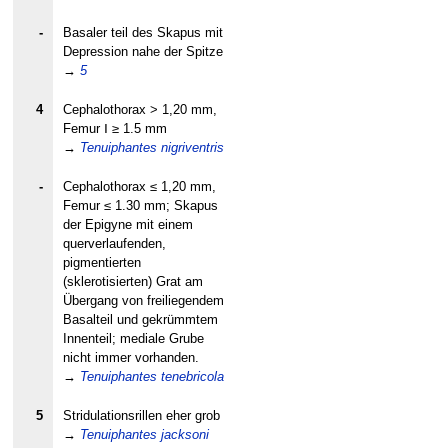
-
Basaler teil des Skapus mit
Depression nahe der Spitze
→
5
4
Cephalothorax > 1,20 mm,
Femur Ⅰ ≥ 1.5 mm
→
Tenuiphantes nigriventris
-
Cephalothorax ≤ 1,20 mm,
Femur ≤ 1.30 mm; Skapus
der Epigyne mit einem
querverlaufenden,
pigmentierten
(sklerotisierten) Grat am
Übergang von freiliegendem
Basalteil und gekrümmtem
Innenteil; mediale Grube
nicht immer vorhanden.
→
Tenuiphantes tenebricola
5
Stridulationsrillen eher grob
→
Tenuiphantes jacksoni