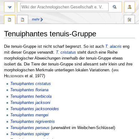
mehr
Tenuiphantes tenuis-Gruppe
Zur
Zur
Die
tenuis
-Gruppe ist nicht scharf begrenzt. So ist auch
T. alacris
eng
Navigation
Suche
mit dieser Gruppe verwandt.
T. cristatus
steht durch eine Reihe
springen
springen
morphologischer Abweichungen innerhalb der
tenuis
-Gruppe etwas
isoliert da. Die Tiere der
tenuis
-Gruppe sind allesamt sehr klein und ihre
morphologischen Merkmale unterliegen lokalen Variationen.
(
van
Helsdingen
et al. 1977)
Tenuiphantes cristatus
Tenuiphantes floriana
Tenuiphantes herbicola
Tenuiphantes jacksoni
Tenuiphantes jacksonoides
Tenuiphantes mengei
Tenuiphantes nigriventris
Tenuiphantes perseus
(unerwähnt im Weibchen-Schlüssel)
Tenuiphantes spiniger