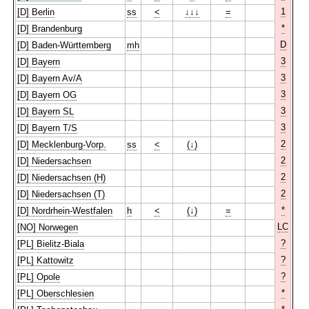
1
[D] Berlin
ss
<
↓↓↓
=
*
[D] Brandenburg
D
[D] Baden-Württemberg
mh
3
[D] Bayern
3
[D] Bayern Av/A
3
[D] Bayern OG
3
[D] Bayern SL
3
[D] Bayern T/S
2
[D] Mecklenburg-Vorp.
ss
<
(↓)
2
[D] Niedersachsen
2
[D] Niedersachsen (H)
2
[D] Niedersachsen (T)
*
[D] Nordrhein-Westfalen
h
<
(↓)
=
LC
[NO] Norwegen
?
[PL] Bielitz-Biala
?
[PL] Kattowitz
?
[PL] Opole
*
[PL] Oberschlesien