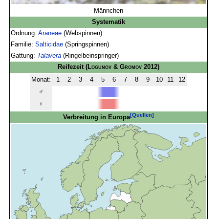
Männchen
Systematik
Ordnung:
Araneae
(Webspinnen)
Familie:
Salticidae
(Springspinnen)
Gattung:
Talavera
(Ringelbeinspringer)
Reifezeit
(
Logunov & Gromov
2012)
Monat:
1
2
3
4
5
6
7
8
9
10
11
12
♂
♀
[Quellen]
Verbreitung in Europa