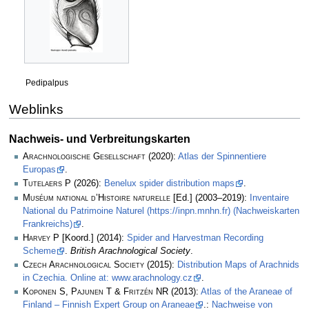
Pedipalpus
Weblinks
Nachweis- und Verbreitungskarten
Arachnologische Gesellschaft
(2020):
Atlas der Spinnentiere
Europas
.
Tutelaers P
(2026):
Benelux spider distribution maps
.
Muséum national d’Histoire naturelle
[Ed.] (2003–2019):
Inventaire
National du Patrimoine Naturel (https://inpn.mnhn.fr) (Nachweiskarten
Frankreichs)
.
Harvey P
[Koord.] (2014):
Spider and Harvestman Recording
Scheme
.
British Arachnological Society
.
Czech Arachnological Society
(2015):
Distribution Maps of Arachnids
in Czechia. Online at: www.arachnology.cz
.
Koponen S, Pajunen T & Fritzén NR
(2013):
Atlas of the Araneae of
Finland – Finnish Expert Group on Araneae
.:
Nachweise von