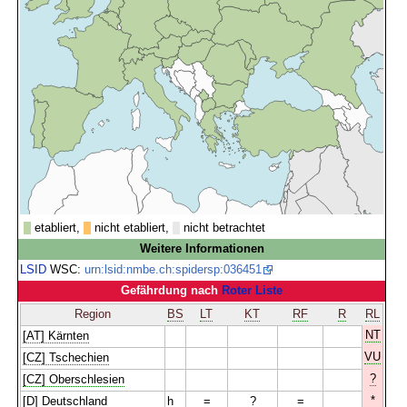
etabliert,
nicht etabliert,
nicht betrachtet
Weitere Informationen
LSID
WSC:
urn:lsid:nmbe.ch:spidersp:036451
Gefährdung nach
Roter Liste
Region
BS
LT
KT
RF
R
RL
NT
[AT] Kärnten
VU
[CZ] Tschechien
?
[CZ] Oberschlesien
*
[D] Deutschland
h
=
?
=