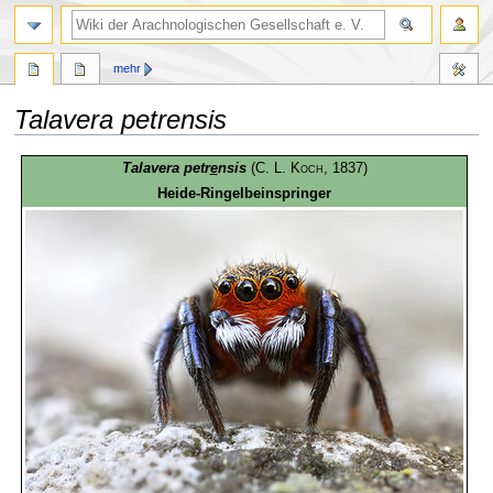
mehr
Talavera petrensis
Zur
Zur
Talavera petr
e
nsis
(
C. L. Koch
, 1837)
Navigation
Suche
Heide-Ringelbeinspringer
springen
springen