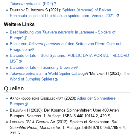
Talavera petrensis
(PDF)
Dimitrov D, Indzhov S
(2021):
Spiders (Araneae) of Balkan
Peninsula. online at http://balkan-spiders.com. Version 2021.
.
Weitere Links
Beschreibung von
Talavera petrensis
in „araneae - Spiders of
Europe”
Bilder von
Talavera petrensis
auf den Seiten von Pierre Oger auf
Piwigo.com
Barcode of Life – Bold Systems: PUBLIC DATA PORTAL - RECORD
LIST
Barcode of Life – Taxonomy Browser
Talavera petrensis
im World Spider Catalog
*
Metzner H
(2021):
The
World of Jumping Spiders
.
Quellen
Arachnologische Gesellschaft
(2020):
Atlas der Spinnentiere
Europas
.
Bellmann H
(2010): Der Kosmos Spinnenführer: Über 400 Arten
Europas.
Kosmos
. 1. Auflage. ISBN 3-440-10114-2, 429 S.
Logunov DV & Gromov AV
(2012): Spiders of Kazakhstan.
Siri
Scientific Press, Manchester
. 1. Auflage. ISBN 978-0-9567795-6-4,
232 S.