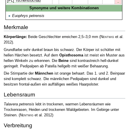
*
[PL] Tschenstochau
Synonyme und weitere Kombinationen
Euophrys petrensis
Merkmale
Körperlänge:
Beide Geschlechter erreichen 2,5–3,0 mm
(
Nentwig
et al.
2012)
.
Grundfarbe sehr dunkel braun bis schwarz. Der Körper ist schütter mit
hellen Härchen besetzt. Auf dem
Opisthosoma
ist meist ein Muster aus
hellen Winkeln zu erkennen. Die
Beine
sind kontrastreich hell-dunkel
geringelt. Pedipalpen ab Patella hellgelb mit weißer Behaarung.
Die Stirnpartie der
Männchen
ist orange behaart. Das 1. und 2. Beinpaar
sind komplett schwarz. Die männlichen Pedipalpen sind dunkel und
besitzen frontal-außen ein auffälliges weißes Haarpolster.
Lebensraum
Talavera petrensis
lebt in trockenen, warmen Lebensräumen wie
Trockenrasen, Heiden und trockenen Waldgebieten. Im Gebirge unter
Steinen.
(
Nentwig
et al. 2012)
Verbreitung