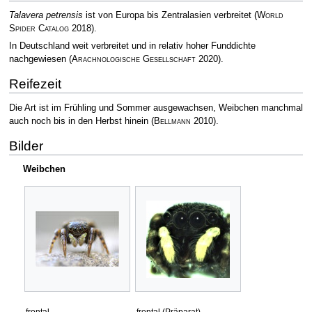
Talavera petrensis
ist von Europa bis Zentralasien verbreitet
(
World
Spider Catalog
2018)
.
In Deutschland weit verbreitet und in relativ hoher Funddichte
nachgewiesen
(
Arachnologische Gesellschaft
2020)
.
Reifezeit
Die Art ist im Frühling und Sommer ausgewachsen, Weibchen manchmal
auch noch bis in den Herbst hinein
(
Bellmann
2010)
.
Bilder
Weibchen
frontal
frontal (Präparat)