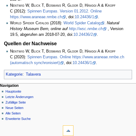
Nentwig W, Blick T, Bosmans R, Gloor D, Hänggi A & Kropf
C
(2012):
Spinnen Europas. Version 01.2012. Online
https://www.araneae.nmbe.ch
, doi:
10.24436/1
.
World Spider Catalog
(2018):
World Spider Catalog
.
Natural
History Museum Bern, online auf
http://wsc.nmbe.ch
, Version
19.5, abgerufen am 2018-07-20, doi:
10.24436/2
.
Quellen der Nachweise
Nentwig W, Blick T, Bosmans R, Gloor D, Hänggi A & Kropf
C
(2020):
Spinnen Europas. Online https://www.araneae.nmbe.ch
(automatisch synchronisiert)
, doi:
10.24436/1
.
Kategorie
:
Talavera
Navigation
Hauptseite
Letzte Änderungen
Zufällige Seite
Neue Seiten
Alle Seiten
Erweiterte Suche