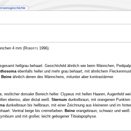
ersionsgeschichte
ännchen 4 mm
(
Roberts
1996)
.
Insgesamt hellgrau behaart. Gesichtsfeld ähnlich wie beim Männchen, Pedipal
sthosoma
ebenfalls heller und mehr grau behaart, mit ähnlichem Fleckenmust
.
Beine
ähnlich denen des Männchens, mitunter aber kontrastärmer.
, restlicher dorsaler Bereich heller. Clypeus mit hellen Haaren, Augenfeld we
llen ebenso, aber distal weiß.
Sternum
dunkelbraun, mit orangenen Punkten
oma
dunkelbraun bis hellbraun, mit einer Zeichnung aus kleineren und im hinte
ehaart. Ventral beige bis cremefarben.
Beine
orangebraun, schwarz und weiß
Cymbium und mit großer, leicht gebogener Tibialapophyse.