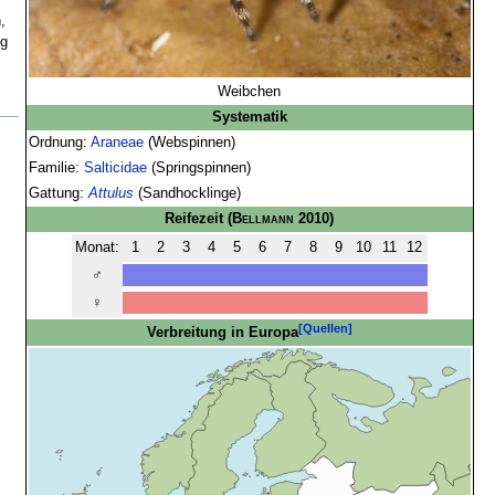
,
ng
Weibchen
Systematik
Ordnung:
Araneae
(Webspinnen)
Familie:
Salticidae
(Springspinnen)
Gattung:
Attulus
(Sandhocklinge)
Reifezeit
(
Bellmann
2010)
Monat:
1
2
3
4
5
6
7
8
9
10
11
12
♂
♀
[Quellen]
Verbreitung in Europa