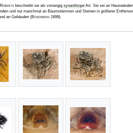
Roberts
beschreibt sie als vorrangig
synanthrop
e Art. Sie sei an Hauswänden
nden und nur manchmal an Baumstämmen und Steinen in größerer Entfernu
 und an Gebäuden
(
Bösenberg
1899)
.