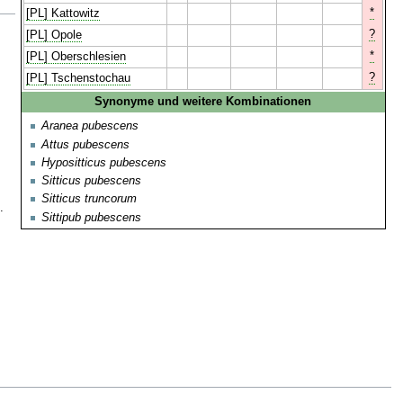
*
[PL] Kattowitz
?
[PL] Opole
*
[PL] Oberschlesien
?
[PL] Tschenstochau
Synonyme und weitere Kombinationen
Aranea pubescens
Attus pubescens
Hypositticus pubescens
Sitticus pubescens
Sitticus truncorum
.
Sittipub pubescens