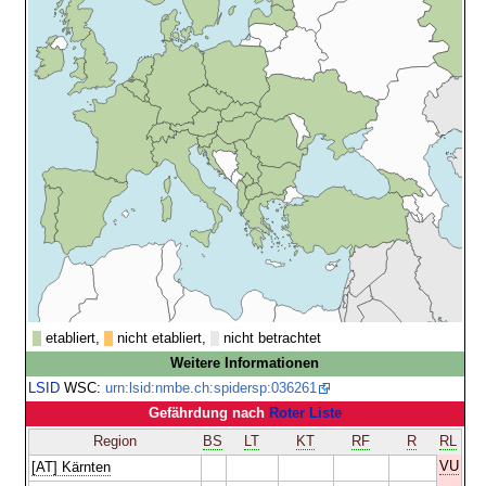
etabliert,
nicht etabliert,
nicht betrachtet
Weitere Informationen
LSID
WSC:
urn:lsid:nmbe.ch:spidersp:036261
Gefährdung nach
Roter Liste
Region
BS
LT
KT
RF
R
RL
VU
[AT] Kärnten