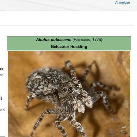
Anmelden
Attulus pubescens
(
Fabricius
, 1775)
Behaarter Hockling
pen
er.
iß
ren