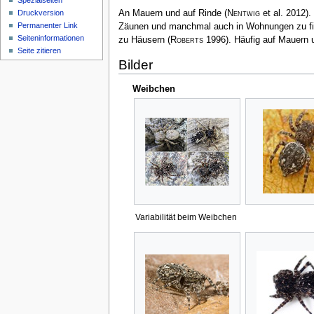
Spezialseiten
Druckversion
An Mauern und auf Rinde
(
Nentwig
et al. 2012)
.
Permanenter Link
Zäunen und manchmal auch in Wohnungen zu fi
Seiten­­informationen
zu Häusern
(
Roberts
1996)
. Häufig auf Mauern
Seite zitieren
Bilder
Weibchen
Variabilität beim Weibchen