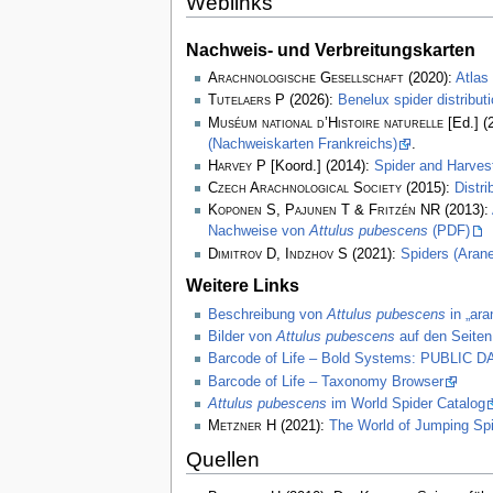
Weblinks
Nachweis- und Verbreitungskarten
Arachnologische Gesellschaft
(2020):
Atlas
Tutelaers P
(2026):
Benelux spider distribu
Muséum national d’Histoire naturelle
[Ed.] (
(Nachweiskarten Frankreichs)
.
Harvey P
[Koord.] (2014):
Spider and Harve
Czech Arachnological Society
(2015):
Distr
Koponen S, Pajunen T & Fritzén NR
(2013):
Nachweise von
Attulus pubescens
(PDF)
Dimitrov D, Indzhov S
(2021):
Spiders (Arane
Weitere Links
Beschreibung von
Attulus pubescens
in „ara
Bilder von
Attulus pubescens
auf den Seiten
Barcode of Life – Bold Systems: PUBLIC
Barcode of Life – Taxonomy Browser
Attulus pubescens
im World Spider Catalog
Metzner H
(2021):
The World of Jumping Sp
Quellen