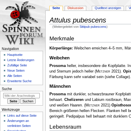
Seite
Diskussion
Quelltext anzeigen
V
Attulus pubescens
(Weitergeleitet von
Sittipub pubescens
)
Zur
Zur
Merkmale
Navigation
Suche
springen
springen
Körperlänge:
Weibchen erreichen 4–5 mm, M
Navigation
Hauptseite
Weibchen
Letzte Änderungen
Zufällige Seite
Prosoma
heller, insbesondere die Kopfplatte. 
Neue Seiten
und Sternum jedoch heller
(
Metzner
2021)
.
Opi
Alle Seiten
Färbung kann sehr variabel sein (siehe Collage)
Erweiterte Suche
Männchen
Suche
Prosoma
mit dunkler, schwarzbrauner Kopfplatte
behaart.
Chelizeren
und Labium rostbraun, Maxi
und weißen Haaren.
(
Metzner
2021)
Opisthos
Werkzeuge
Bereich größeren hellen Flecken. Flanken hell b
Links auf diese Seite
geringelt. Pedipalpus hell behaart mit dunklem 
Änderungen an
Lebensraum
verlinkten Seiten