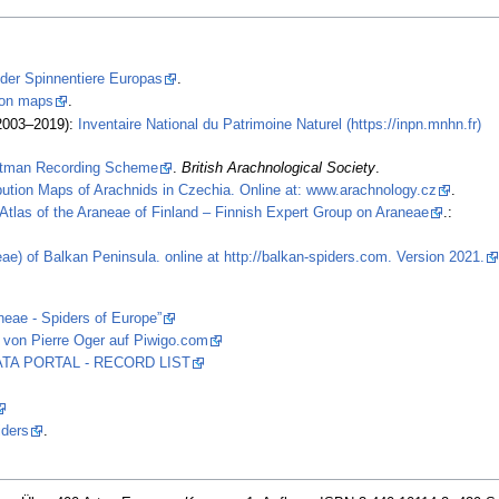
 der Spinnentiere Europas
.
tion maps
.
2003–2019):
Inventaire National du Patrimoine Naturel (https://inpn.mnhn.fr)
stman Recording Scheme
.
British Arachnological Society
.
ibution Maps of Arachnids in Czechia. Online at: www.arachnology.cz
.
Atlas of the Araneae of Finland – Finnish Expert Group on Araneae
.:
ae) of Balkan Peninsula. online at http://balkan-spiders.com. Version 2021.
neae - Spiders of Europe”
 von Pierre Oger auf Piwigo.com
 DATA PORTAL - RECORD LIST
iders
.