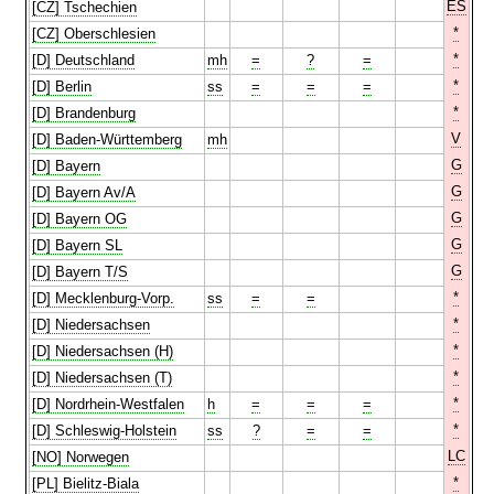
ES
[CZ] Tschechien
*
[CZ] Oberschlesien
*
[D] Deutschland
mh
=
?
=
*
[D] Berlin
ss
=
=
=
*
[D] Brandenburg
V
[D] Baden-Württemberg
mh
G
[D] Bayern
G
[D] Bayern Av/A
G
[D] Bayern OG
G
[D] Bayern SL
G
[D] Bayern T/S
*
[D] Mecklenburg-Vorp.
ss
=
=
*
[D] Niedersachsen
*
[D] Niedersachsen (H)
*
[D] Niedersachsen (T)
*
[D] Nordrhein-Westfalen
h
=
=
=
*
[D] Schleswig-Holstein
ss
?
=
=
LC
[NO] Norwegen
*
[PL] Bielitz-Biala