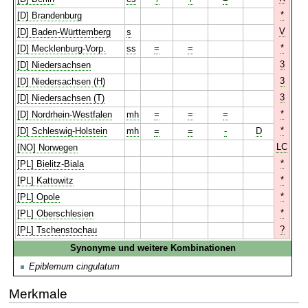
*
[D] Brandenburg
V
[D] Baden-Württemberg
s
*
[D] Mecklenburg-Vorp.
ss
=
=
3
[D] Niedersachsen
3
[D] Niedersachsen (H)
3
[D] Niedersachsen (T)
*
[D] Nordrhein-Westfalen
mh
=
=
=
*
[D] Schleswig-Holstein
mh
=
=
-
D
LC
[NO] Norwegen
*
[PL] Bielitz-Biala
*
[PL] Kattowitz
*
[PL] Opole
*
[PL] Oberschlesien
?
[PL] Tschenstochau
Synonyme und weitere Kombinationen
Epiblemum cingulatum
Merkmale