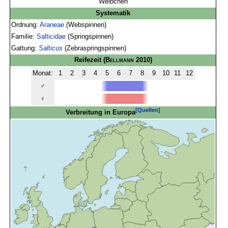
Weibchen
Systematik
Ordnung:
Araneae
(Webspinnen)
Familie:
Salticidae
(Springspinnen)
Gattung:
Salticus
(Zebraspringspinnen)
Reifezeit
(
Bellmann
2010)
Monat:
1
2
3
4
5
6
7
8
9
10
11
12
♂
♀
[Quellen]
Verbreitung in Europa