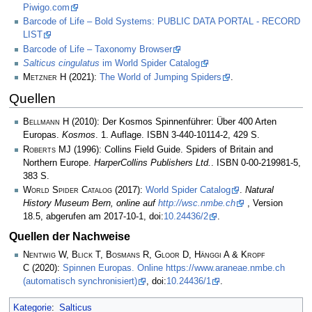
Piwigo.com
Barcode of Life – Bold Systems: PUBLIC DATA PORTAL - RECORD
LIST
Barcode of Life – Taxonomy Browser
Salticus cingulatus
im World Spider Catalog
Metzner H
(2021):
The World of Jumping Spiders
.
Quellen
Bellmann H
(2010): Der Kosmos Spinnenführer: Über 400 Arten
Europas.
Kosmos
. 1. Auflage. ISBN 3-440-10114-2, 429 S.
Roberts MJ
(1996): Collins Field Guide. Spiders of Britain and
Northern Europe.
HarperCollins Publishers Ltd.
. ISBN 0-00-219981-5,
383 S.
World Spider Catalog
(2017):
World Spider Catalog
.
Natural
History Museum Bern, online auf
http://wsc.nmbe.ch
, Version
18.5, abgerufen am 2017-10-1, doi:
10.24436/2
.
Quellen der Nachweise
Nentwig W, Blick T, Bosmans R, Gloor D, Hänggi A & Kropf
C
(2020):
Spinnen Europas. Online https://www.araneae.nmbe.ch
(automatisch synchronisiert)
, doi:
10.24436/1
.
Kategorie
:
Salticus