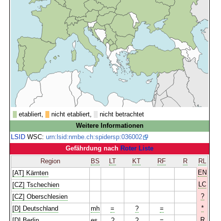
etabliert,
nicht etabliert,
nicht betrachtet
Weitere Informationen
LSID
WSC:
urn:lsid:nmbe.ch:spidersp:036002
Gefährdung nach
Roter Liste
Region
BS
LT
KT
RF
R
RL
EN
[AT] Kärnten
LC
[CZ] Tschechien
?
[CZ] Oberschlesien
*
[D] Deutschland
mh
=
?
=
R
[D] Berlin
es
?
?
=