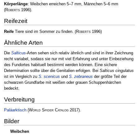
Körperlänge
: Weibchen erreichen 5–7 mm, Männchen 5–6 mm
(
Roberts
1996)
.
Reifezeit
Reife
Tiere sind im Sommer zu finden.
(
Roberts
1996)
Ähnliche Arten
Die
Salticus
-Arten sehen sich relativ ähnlich und sind in ihrer Zeichnung
recht variabel, sodass sie nur mit viel Erfahrung und unter Einbeziehung
des Fundortes habituell bestimmt werden können. Eine sichere
Determination sollte über die Genitalien erfolgen. Bei
Salticus cingulatus
ist im Vergleich zu
S. scenicus
und
S. zebraneus
der größte Teil der
schwarzen Grundfarbe mit weißen oder grauen Schuppenhärchen
bedeckt.
Verbreitung
Paläarktisch
(
World Spider Catalog
2017)
.
Bilder
Weibchen