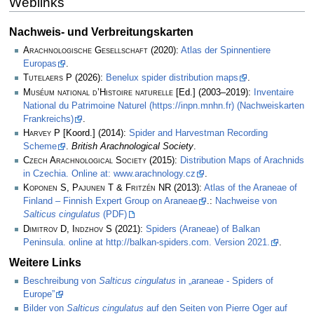
Weblinks
Nachweis- und Verbreitungskarten
Arachnologische Gesellschaft
(2020):
Atlas der Spinnentiere
Europas
.
Tutelaers P
(2026):
Benelux spider distribution maps
.
Muséum national d’Histoire naturelle
[Ed.] (2003–2019):
Inventaire
National du Patrimoine Naturel (https://inpn.mnhn.fr) (Nachweiskarten
Frankreichs)
.
Harvey P
[Koord.] (2014):
Spider and Harvestman Recording
Scheme
.
British Arachnological Society
.
Czech Arachnological Society
(2015):
Distribution Maps of Arachnids
in Czechia. Online at: www.arachnology.cz
.
Koponen S, Pajunen T & Fritzén NR
(2013):
Atlas of the Araneae of
Finland – Finnish Expert Group on Araneae
.:
Nachweise von
Salticus cingulatus
(PDF)
Dimitrov D, Indzhov S
(2021):
Spiders (Araneae) of Balkan
Peninsula. online at http://balkan-spiders.com. Version 2021.
.
Weitere Links
Beschreibung von
Salticus cingulatus
in „araneae - Spiders of
Europe”
Bilder von
Salticus cingulatus
auf den Seiten von Pierre Oger auf