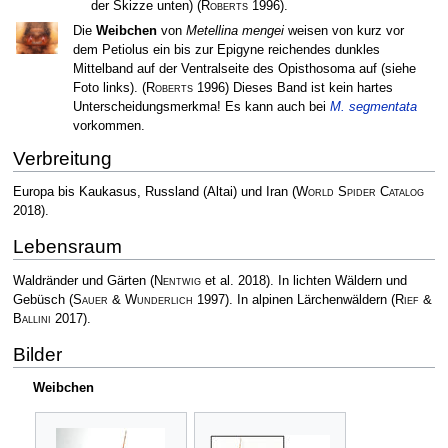
der Skizze unten)
(
Roberts
1996)
.
Die
Weibchen
von
Metellina mengei
weisen von kurz vor
dem Petiolus ein bis zur Epigyne reichendes dunkles
Mittelband auf der Ventralseite des Opisthosoma auf (siehe
Foto links).
(
Roberts
1996)
Dieses Band ist kein hartes
Unterscheidungsmerkma! Es kann auch bei
M. segmentata
vorkommen.
Verbreitung
Europa bis Kaukasus, Russland (Altai) und Iran
(
World Spider Catalog
2018)
.
Lebensraum
Waldränder und Gärten
(
Nentwig
et al. 2018)
. In lichten Wäldern und
Gebüsch
(
Sauer & Wunderlich
1997)
. In alpinen Lärchenwäldern
(
Rief &
Ballini
2017)
.
Bilder
Weibchen