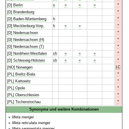
*
[D] Berlin
s
=
=
=
*
[D] Brandenburg
*
[D] Baden-Württemberg
h
*
[D] Mecklenburg-Vorp.
h
=
=
*
[D] Niedersachsen
*
[D] Niedersachsen (H)
*
[D] Niedersachsen (T)
*
[D] Nordrhein-Westfalen
sh
=
=
=
*
[D] Schleswig-Holstein
sh
=
=
=
LC
[NO] Norwegen
*
[PL] Bielitz-Biala
*
[PL] Kattowitz
*
[PL] Opole
*
[PL] Oberschlesien
*
[PL] Tschenstochau
Synonyme und weitere Kombinationen
Meta mengei
Meta reticulata mengei
Meta segmentata mengei