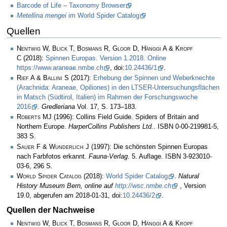
Barcode of Life – Taxonomy Browser
Metellina mengei
im World Spider Catalog
Quellen
Nentwig W, Blick T, Bosmans R, Gloor D, Hänggi A & Kropf
C
(2018):
Spinnen Europas. Version 1.2018. Online
https://www.araneae.nmbe.ch
, doi:
10.24436/1
.
Rief A & Ballini S
(2017):
Erhebung der Spinnen und Weberknechte
(Arachnida: Araneae, Opiliones) in den LTSER-Untersuchungsflächen
in Matsch (Südtirol, Italien) im Rahmen der Forschungswoche
2016
.
Gredleriana
Vol. 17, S. 173–183.
Roberts MJ
(1996): Collins Field Guide. Spiders of Britain and
Northern Europe.
HarperCollins Publishers Ltd.
. ISBN 0-00-219981-5,
383 S.
Sauer F & Wunderlich J
(1997): Die schönsten Spinnen Europas
nach Farbfotos erkannt.
Fauna-Verlag
. 5. Auflage. ISBN 3-923010-
03-6, 296 S.
World Spider Catalog
(2018):
World Spider Catalog
.
Natural
History Museum Bern, online auf
http://wsc.nmbe.ch
, Version
19.0, abgerufen am 2018-01-31, doi:
10.24436/2
.
Quellen der Nachweise
Nentwig W, Blick T, Bosmans R, Gloor D, Hänggi A & Kropf