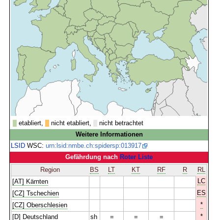
etabliert,
nicht etabliert,
nicht betrachtet
Weitere Informationen
LSID
WSC:
urn:lsid:nmbe.ch:spidersp:013917
Gefährdung nach
Roter Liste
Region
BS
LT
KT
RF
R
RL
LC
[AT] Kärnten
ES
[CZ] Tschechien
*
[CZ] Oberschlesien
*
[D] Deutschland
sh
=
=
=