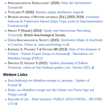
Arachnologische Gesellschaft
(2020):
Atlas der Spinnentiere
Europas
.
Tutelaers P
(2026):
Benelux spider distribution maps
.
Muséum national d’Histoire naturelle
[Ed.] (2003–2019):
Inventaire
National du Patrimoine Naturel (https://inpn.mnhn.fr) (Nachweiskarten
Frankreichs)
.
Harvey P
[Koord.] (2014):
Spider and Harvestman Recording
Scheme
.
British Arachnological Society
.
Czech Arachnological Society
(2015):
Distribution Maps of Arachnids
in Czechia. Online at: www.arachnology.cz
.
Koponen S, Pajunen T & Fritzén NR
(2013):
Atlas of the Araneae of
Finland – Finnish Expert Group on Araneae
.:
Nachweise von
Metellina mengei
(PDF)
Dimitrov D, Indzhov S
(2021):
Spiders (Araneae) of Balkan
Peninsula. online at http://balkan-spiders.com. Version 2021.
.
Weitere Links
Beschreibung von
Metellina mengei
in „araneae - Spiders of
Europe”
Bilder von
Metellina mengei
auf den Seiten von Pierre Oger auf
Piwigo.com
Barcode of Life – Bold Systems: PUBLIC DATA PORTAL - RECORD
LIST