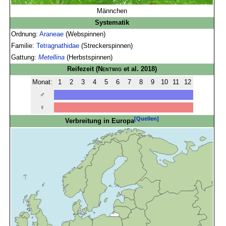
Männchen
Systematik
Ordnung:
Araneae
(Webspinnen)
Familie:
Tetragnathidae
(Streckerspinnen)
Gattung:
Metellina
(Herbstspinnen)
Reifezeit
(
Nentwig
et al. 2018)
Monat:
1
2
3
4
5
6
7
8
9
10
11
12
♂
♀
[Quellen]
Verbreitung in Europa