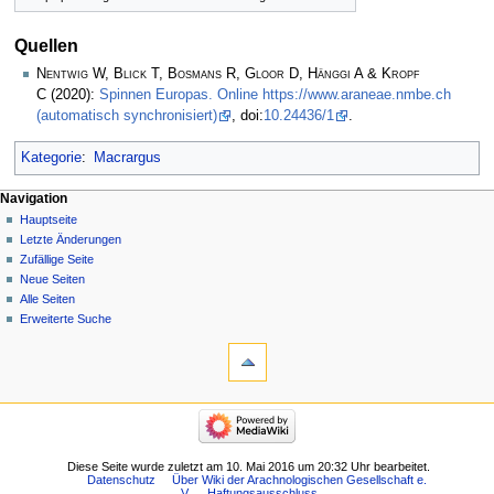
Quellen
Nentwig W, Blick T, Bosmans R, Gloor D, Hänggi A & Kropf
C
(2020):
Spinnen Europas. Online https://www.araneae.nmbe.ch
(automatisch synchronisiert)
, doi:
10.24436/1
.
Kategorie
:
Macrargus
Navigation
Hauptseite
Letzte Änderungen
Zufällige Seite
Neue Seiten
Alle Seiten
Erweiterte Suche
Diese Seite wurde zuletzt am 10. Mai 2016 um 20:32 Uhr bearbeitet.
Datenschutz
Über Wiki der Arachnologischen Gesellschaft e.
V.
Haftungsausschluss