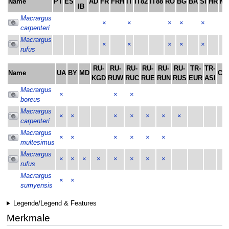
Name
PT
ES
AD
FR
FRH
IT
IT82
IT88
RO
BG
BA
SI
HR
M
IB
Macrargus
×
×
×
×
×
carpenteri
Macrargus
×
×
×
×
×
rufus
RU-
RU-
RU-
RU-
RU-
RU-
TR-
TR-
Name
UA
BY
MD
CY
KGD
RUW
RUC
RUE
RUN
RUS
EUR
ASI
Macrargus
×
×
×
boreus
Macrargus
×
×
×
×
×
×
×
carpenteri
Macrargus
×
×
×
×
×
×
multesimus
Macrargus
×
×
×
×
×
×
×
×
rufus
Macrargus
×
×
sumyensis
Legende/Legend & Features
Merkmale