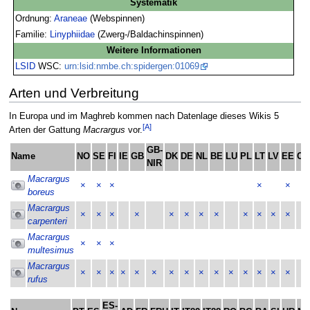
Systematik
Ordnung:
Araneae
(Webspinnen)
Familie:
Linyphiidae
(Zwerg-/Baldachinspinnen)
Weitere Informationen
LSID
WSC:
urn:lsid:nmbe.ch:spidergen:01069
Arten und Verbreitung
In Europa und im Maghreb kommen nach Datenlage dieses Wikis 5
[A]
Arten der Gattung
Macrargus
vor.
GB-
Name
NO
SE
FI
IE
GB
DK
DE
NL
BE
LU
PL
LT
LV
EE
CH
NIR
Macrargus
×
×
×
×
×
boreus
Macrargus
×
×
×
×
×
×
×
×
×
×
×
×
×
carpenteri
Macrargus
×
×
×
multesimus
Macrargus
×
×
×
×
×
×
×
×
×
×
×
×
×
×
×
×
rufus
ES-