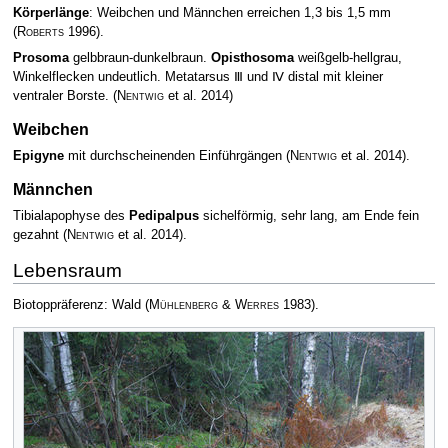
Körperlänge
: Weibchen und Männchen erreichen 1,3 bis 1,5 mm
(
Roberts
1996)
.
Prosoma
gelbbraun-dunkelbraun.
Opisthosoma
weißgelb-hellgrau,
Winkelflecken undeutlich. Metatarsus Ⅲ und Ⅳ distal mit kleiner
ventraler Borste.
(
Nentwig
et al. 2014)
Weibchen
Epigyne
mit durchscheinenden Einführgängen
(
Nentwig
et al. 2014)
.
Männchen
Tibialapophyse des
Pedipalpus
sichelförmig, sehr lang, am Ende fein
gezahnt
(
Nentwig
et al. 2014)
.
Lebensraum
Biotoppräferenz: Wald
(
Mühlenberg & Werres
1983)
.