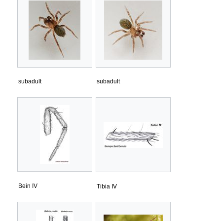
subadult
subadult
Bein IV
Tibia Ⅳ