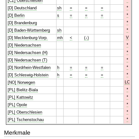
*
[CZ] Oberschlesien
*
[D] Deutschland
sh
=
=
=
*
[D] Berlin
s
=
=
=
*
[D] Brandenburg
*
[D] Baden-Württemberg
sh
V
[D] Mecklenburg-Vorp.
mh
<
(↓)
*
[D] Niedersachsen
*
[D] Niedersachsen (H)
*
[D] Niedersachsen (T)
*
[D] Nordrhein-Westfalen
h
=
=
=
*
[D] Schleswig-Holstein
h
=
=
=
LC
[NO] Norwegen
*
[PL] Bielitz-Biala
*
[PL] Kattowitz
*
[PL] Opole
*
[PL] Oberschlesien
*
[PL] Tschenstochau
Merkmale