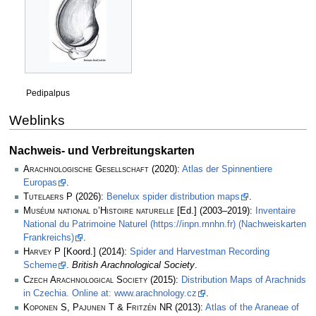
Pedipalpus
Weblinks
Nachweis- und Verbreitungskarten
Arachnologische Gesellschaft
(2020):
Atlas der Spinnentiere
Europas
.
Tutelaers P
(2026):
Benelux spider distribution maps
.
Muséum national d’Histoire naturelle
[Ed.] (2003–2019):
Inventaire
National du Patrimoine Naturel (https://inpn.mnhn.fr) (Nachweiskarten
Frankreichs)
.
Harvey P
[Koord.] (2014):
Spider and Harvestman Recording
Scheme
.
British Arachnological Society
.
Czech Arachnological Society
(2015):
Distribution Maps of Arachnids
in Czechia. Online at: www.arachnology.cz
.
Koponen S, Pajunen T & Fritzén NR
(2013):
Atlas of the Araneae of