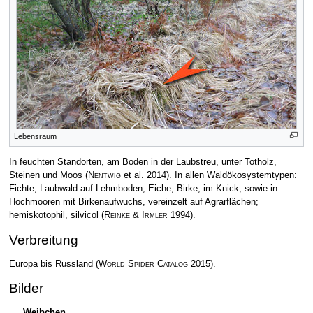
Lebensraum
In feuchten Standorten, am Boden in der Laubstreu, unter Totholz,
Steinen und Moos
(
Nentwig
et al. 2014)
. In allen Waldökosystemtypen:
Fichte, Laubwald auf Lehmboden, Eiche, Birke, im Knick, sowie in
Hochmooren mit Birkenaufwuchs, vereinzelt auf Agrarflächen;
hemiskotophil, silvicol
(
Reinke & Irmler
1994)
.
Verbreitung
Europa bis Russland
(
World Spider Catalog
2015)
.
Bilder
Weibchen