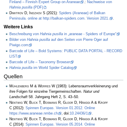
Finland – Finnish Expert Group on Araneae
.:
Nachweise von
Hahnia pusilla
(PDF)
Dimitrov D, Indzhov S
(2021):
Spiders (Araneae) of Balkan
Peninsula. online at http://balkan-spiders.com. Version 2021.
.
Weitere Links
Beschreibung von
Hahnia pusilla
in „araneae - Spiders of Europe”
Bilder von
Hahnia pusilla
auf den Seiten von Pierre Oger auf
Piwigo.com
Barcode of Life – Bold Systems: PUBLIC DATA PORTAL - RECORD
LIST
Barcode of Life – Taxonomy Browser
Hahnia pusilla
im World Spider Catalog
Quellen
Mühlenberg M & Werres W
(1983): Lebensraumverkleinerung und
ihre Folgen für einzelne Tiergemeinschaften.
Natur und
Landschaft
58. Jahrgang Heft 2, S. 43–50.
Nentwig W, Blick T, Bosmans R, Gloor D, Hänggi A & Kropf
C
(2012):
Spinnen Europas. Version 01.2012. Online
https://www.araneae.nmbe.ch
, doi:
10.24436/1
.
Nentwig W, Blick T, Bosmans R, Gloor D, Hänggi A & Kropf
C
(2014):
Spinnen Europas. Version 05.2014. Online