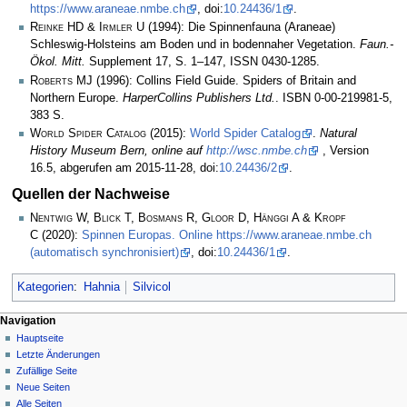
https://www.araneae.nmbe.ch
, doi:
10.24436/1
.
Reinke HD & Irmler U
(1994): Die Spinnenfauna (Araneae)
Schleswig-Holsteins am Boden und in bodennaher Vegetation.
Faun.-
Ökol. Mitt.
Supplement 17, S. 1–147, ISSN 0430-1285.
Roberts MJ
(1996): Collins Field Guide. Spiders of Britain and
Northern Europe.
HarperCollins Publishers Ltd.
. ISBN 0-00-219981-5,
383 S.
World Spider Catalog
(2015):
World Spider Catalog
.
Natural
History Museum Bern, online auf
http://wsc.nmbe.ch
, Version
16.5, abgerufen am 2015-11-28, doi:
10.24436/2
.
Quellen der Nachweise
Nentwig W, Blick T, Bosmans R, Gloor D, Hänggi A & Kropf
C
(2020):
Spinnen Europas. Online https://www.araneae.nmbe.ch
(automatisch synchronisiert)
, doi:
10.24436/1
.
Kategorien
:
Hahnia
Silvicol
Navigation
Hauptseite
Letzte Änderungen
Zufällige Seite
Neue Seiten
Alle Seiten