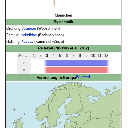
Männchen
Systematik
Ordnung:
Araneae
(Webspinnen)
Familie:
Hahniidae
(Bodenspinnen)
Gattung:
Hahnia
(Kammschwänze)
Reifezeit
(
Nentwig
et al. 2012)
Monat:
1
2
3
4
5
6
7
8
9
10
11
12
♂
♀
[Quellen]
Verbreitung in Europa