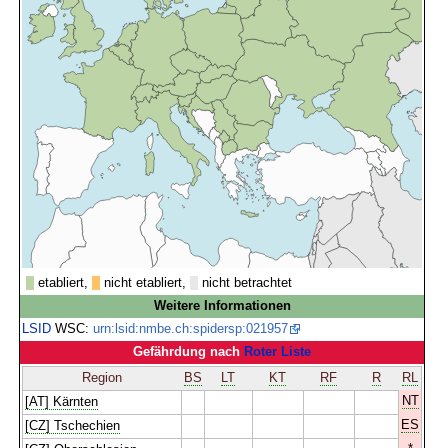
etabliert,
nicht etabliert,
nicht betrachtet
Weitere Informationen
LSID
WSC:
urn:lsid:nmbe.ch:spidersp:021957
Gefährdung nach
Roter Liste
Region
BS
LT
KT
RF
R
RL
NT
[AT] Kärnten
ES
[CZ] Tschechien