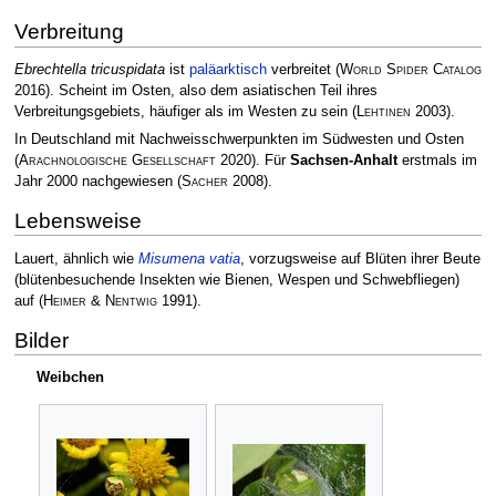
Verbreitung
Ebrechtella tricuspidata
ist
paläarktisch
verbreitet
(
World Spider Catalog
2016)
. Scheint im Osten, also dem asiatischen Teil ihres
Verbreitungsgebiets, häufiger als im Westen zu sein
(
Lehtinen
2003)
.
In Deutschland mit Nachweisschwerpunkten im Südwesten und Osten
(
Arachnologische Gesellschaft
2020)
. Für
Sachsen-Anhalt
erstmals im
Jahr 2000 nachgewiesen
(
Sacher
2008)
.
Lebensweise
Lauert, ähnlich wie
Misumena vatia
, vorzugsweise auf Blüten ihrer Beute
(blütenbesuchende Insekten wie Bienen, Wespen und Schwebfliegen)
auf
(
Heimer & Nentwig
1991)
.
Bilder
Weibchen