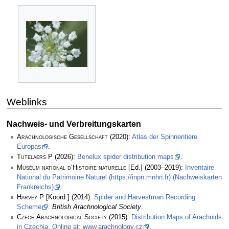
Weblinks
Nachweis- und Verbreitungskarten
Arachnologische Gesellschaft
(2020):
Atlas der Spinnentiere
Europas
.
Tutelaers P
(2026):
Benelux spider distribution maps
.
Muséum national d’Histoire naturelle
[Ed.] (2003–2019):
Inventaire
National du Patrimoine Naturel (https://inpn.mnhn.fr) (Nachweiskarten
Frankreichs)
.
Harvey P
[Koord.] (2014):
Spider and Harvestman Recording
Scheme
.
British Arachnological Society
.
Czech Arachnological Society
(2015):
Distribution Maps of Arachnids
in Czechia. Online at: www.arachnology.cz
.