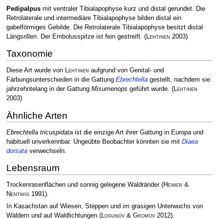
Pedipalpus
mit ventraler Tibialapophyse kurz und distal gerundet. Die
Retrolaterale und intermediäre Tibialapophyse bilden distal ein
gabelförmiges Gebilde. Die Retrolaterale Tibialapophyse besitzt distal
Längsrillen. Der Embolusspitze ist fein gestreift.
(
Lehtinen
2003)
Taxonomie
Diese Art wurde von
Lehtinen
aufgrund von Genital- und
Färbungsunterschieden in die Gattung
Ebrechtella
gestellt, nachdem sie
jahrzehntelang in der Gattung
Misumenops
geführt wurde.
(
Lehtinen
2003)
Ähnliche Arten
Ebrechtella tricuspidata
ist die einzige Art ihrer Gattung in Europa und
habituell unverkennbar. Ungeübte Beobachter könnten sie mit
Diaea
dorsata
verwechseln.
Lebensraum
Trockenrasenflächen und sonnig gelegene Waldränder
(
Heimer &
Nentwig
1991)
.
In Kasachstan auf Wiesen, Steppen und im grasigen Unterwuchs von
Wäldern und auf Waldlichtungen
(
Logunov & Gromov
2012)
.