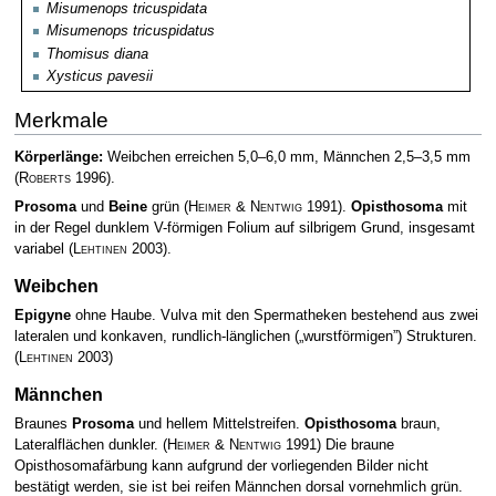
Misumenops tricuspidata
Misumenops tricuspidatus
Thomisus diana
Xysticus pavesii
Merkmale
Körperlänge:
Weibchen erreichen 5,0–6,0 mm, Männchen 2,5–3,5 mm
(
Roberts
1996)
.
Prosoma
und
Beine
grün
(
Heimer & Nentwig
1991)
.
Opisthosoma
mit
in der Regel dunklem V-förmigen Folium auf silbrigem Grund, insgesamt
variabel
(
Lehtinen
2003)
.
Weibchen
Epigyne
ohne Haube. Vulva mit den Spermatheken bestehend aus zwei
lateralen und konkaven, rundlich-länglichen („wurstförmigen”) Strukturen.
(
Lehtinen
2003)
Männchen
Braunes
Prosoma
und hellem Mittelstreifen.
Opisthosoma
braun,
Lateralflächen dunkler.
(
Heimer & Nentwig
1991)
Die braune
Opisthosomafärbung kann aufgrund der vorliegenden Bilder nicht
bestätigt werden, sie ist bei reifen Männchen dorsal vornehmlich grün.