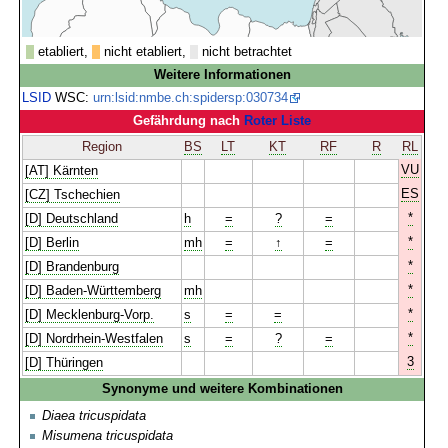
etabliert,
nicht etabliert,
nicht betrachtet
Weitere Informationen
LSID
WSC:
urn:lsid:nmbe.ch:spidersp:030734
Gefährdung nach
Roter Liste
Region
BS
LT
KT
RF
R
RL
VU
[AT] Kärnten
ES
[CZ] Tschechien
*
[D] Deutschland
h
=
?
=
*
[D] Berlin
mh
=
↑
=
*
[D] Brandenburg
*
[D] Baden-Württemberg
mh
*
[D] Mecklenburg-Vorp.
s
=
=
*
[D] Nordrhein-Westfalen
s
=
?
=
3
[D] Thüringen
Synonyme und weitere Kombinationen
Diaea tricuspidata
Misumena tricuspidata