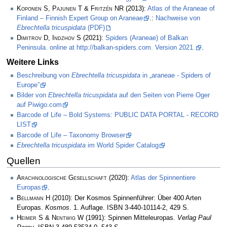
Koponen S, Pajunen T & Fritzén NR
(2013):
Atlas of the Araneae of
Finland – Finnish Expert Group on Araneae
.:
Nachweise von
Ebrechtella tricuspidata
(PDF)
Dimitrov D, Indzhov S
(2021):
Spiders (Araneae) of Balkan
Peninsula. online at http://balkan-spiders.com. Version 2021.
.
Weitere Links
Beschreibung von
Ebrechtella tricuspidata
in „araneae - Spiders of
Europe”
Bilder von
Ebrechtella tricuspidata
auf den Seiten von Pierre Oger
auf Piwigo.com
Barcode of Life – Bold Systems: PUBLIC DATA PORTAL - RECORD
LIST
Barcode of Life – Taxonomy Browser
Ebrechtella tricuspidata
im World Spider Catalog
Quellen
Arachnologische Gesellschaft
(2020):
Atlas der Spinnentiere
Europas
.
Bellmann H
(2010): Der Kosmos Spinnenführer: Über 400 Arten
Europas.
Kosmos
. 1. Auflage. ISBN 3-440-10114-2, 429 S.
Heimer S & Nentwig W
(1991): Spinnen Mitteleuropas.
Verlag Paul