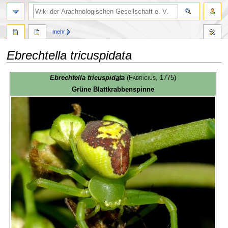
mehr
Ebrechtella tricuspidata
Zur
Zur
Ebrechtella tricuspid
a
ta
(
Fabricius
, 1775)
Navigation
Suche
Grüne Blattkrabbenspinne
springen
springen