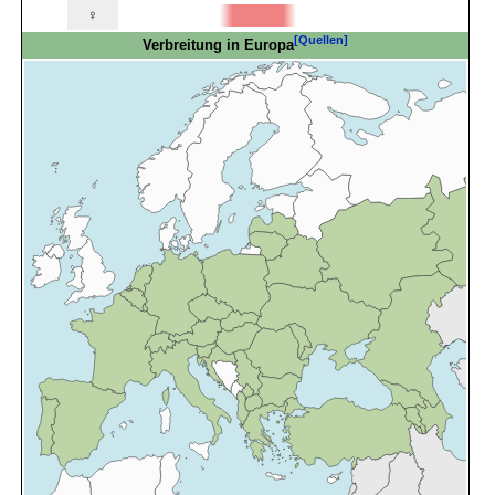
♀
[Quellen]
Verbreitung in Europa