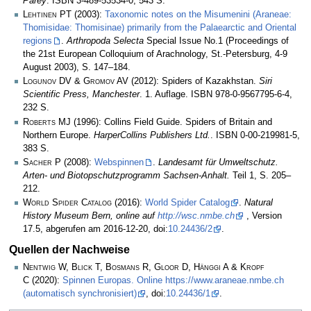
Parey
. ISBN 3-489-53534-0, 543 S.
Lehtinen PT
(2003):
Taxonomic notes on the Misumenini (Araneae:
Thomisidae: Thomisinae) primarily from the Palaearctic and Oriental
regions
.
Arthropoda Selecta
Special Issue No.1 (Proceedings of
the 21st European Colloquium of Arachnology, St.-Petersburg, 4-9
August 2003), S. 147–184.
Logunov DV & Gromov AV
(2012): Spiders of Kazakhstan.
Siri
Scientific Press, Manchester
. 1. Auflage. ISBN 978-0-9567795-6-4,
232 S.
Roberts MJ
(1996): Collins Field Guide. Spiders of Britain and
Northern Europe.
HarperCollins Publishers Ltd.
. ISBN 0-00-219981-5,
383 S.
Sacher P
(2008):
Webspinnen
.
Landesamt für Umweltschutz.
Arten- und Biotopschutzprogramm Sachsen-Anhalt.
Teil 1, S. 205–
212.
World Spider Catalog
(2016):
World Spider Catalog
.
Natural
History Museum Bern, online auf
http://wsc.nmbe.ch
, Version
17.5, abgerufen am 2016-12-20, doi:
10.24436/2
.
Quellen der Nachweise
Nentwig W, Blick T, Bosmans R, Gloor D, Hänggi A & Kropf
C
(2020):
Spinnen Europas. Online https://www.araneae.nmbe.ch
(automatisch synchronisiert)
, doi:
10.24436/1
.