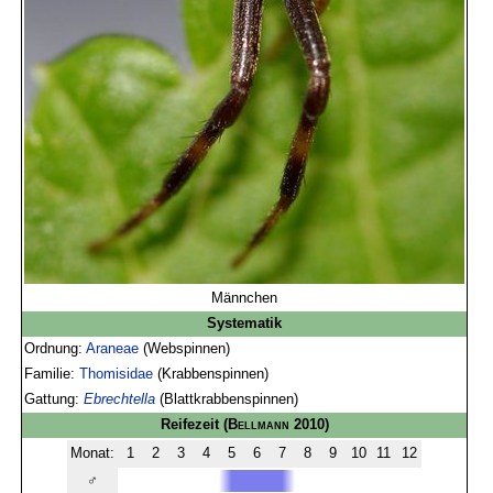
Männchen
Systematik
Ordnung:
Araneae
(Webspinnen)
Familie:
Thomisidae
(Krabbenspinnen)
Gattung:
Ebrechtella
(Blattkrabbenspinnen)
Reifezeit
(
Bellmann
2010)
Monat:
1
2
3
4
5
6
7
8
9
10
11
12
♂