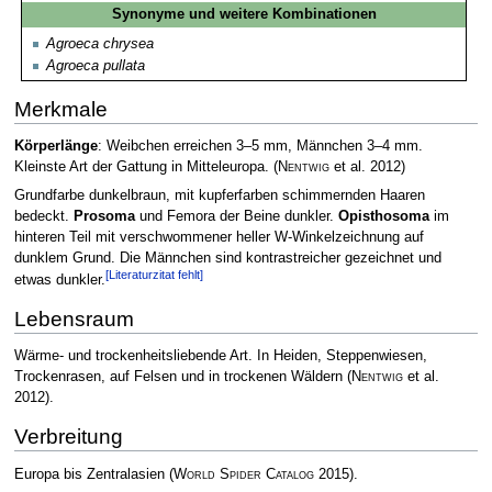
Synonyme und weitere Kombinationen
Agroeca chrysea
Agroeca pullata
Merkmale
Körperlänge
: Weibchen erreichen 3–5 mm, Männchen 3–4 mm.
Kleinste Art der Gattung in Mitteleuropa.
(
Nentwig
et al. 2012)
Grundfarbe dunkelbraun, mit kupferfarben schimmernden Haaren
bedeckt.
Prosoma
und Femora der Beine dunkler.
Opisthosoma
im
hinteren Teil mit verschwommener heller W-Winkelzeichnung auf
dunklem Grund. Die Männchen sind kontrastreicher gezeichnet und
[Literaturzitat fehlt]
etwas dunkler.
Lebensraum
Wärme- und trockenheitsliebende Art. In Heiden, Steppenwiesen,
Trockenrasen, auf Felsen und in trockenen Wäldern
(
Nentwig
et al.
2012)
.
Verbreitung
Europa bis Zentralasien
(
World Spider Catalog
2015)
.