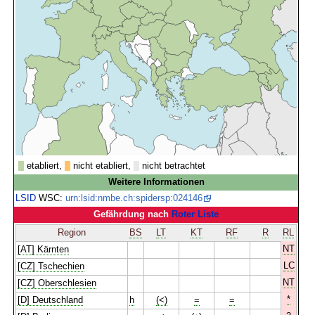
etabliert,
nicht etabliert,
nicht betrachtet
Weitere Informationen
LSID
WSC:
urn:lsid:nmbe.ch:spidersp:024146
Gefährdung nach
Roter Liste
Region
BS
LT
KT
RF
R
RL
NT
[AT] Kärnten
LC
[CZ] Tschechien
NT
[CZ] Oberschlesien
*
[D] Deutschland
h
(<)
=
=