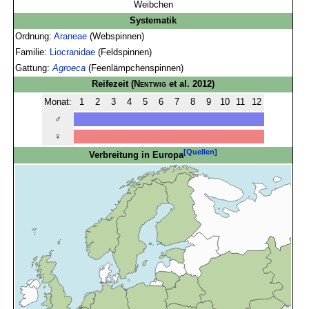
Weibchen
Systematik
Ordnung:
Araneae
(Webspinnen)
Familie:
Liocranidae
(Feldspinnen)
Gattung:
Agroeca
(Feenlämpchenspinnen)
Reifezeit
(
Nentwig
et al. 2012)
Monat:
1
2
3
4
5
6
7
8
9
10
11
12
♂
♀
[Quellen]
Verbreitung in Europa