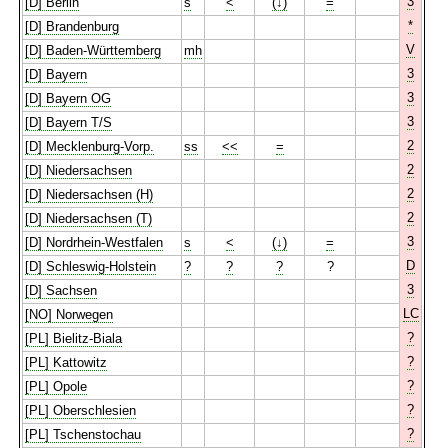
3
[D] Berlin
s
<
(↓)
=
*
[D] Brandenburg
V
[D] Baden-Württemberg
mh
3
[D] Bayern
3
[D] Bayern OG
3
[D] Bayern T/S
2
[D] Mecklenburg-Vorp.
ss
<<
=
2
[D] Niedersachsen
2
[D] Niedersachsen (H)
2
[D] Niedersachsen (T)
3
[D] Nordrhein-Westfalen
s
<
(↓)
=
D
[D] Schleswig-Holstein
?
?
?
?
3
[D] Sachsen
LC
[NO] Norwegen
?
[PL] Bielitz-Biala
?
[PL] Kattowitz
?
[PL] Opole
?
[PL] Oberschlesien
?
[PL] Tschenstochau