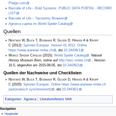
Piwigo.com
Barcode of Life – Bold Systems: PUBLIC DATA PORTAL - RECORD
LIST
Barcode of Life – Taxonomy Browser
Agroeca cuprea
im World Spider Catalog
Quellen
Nentwig W, Blick T, Bosmans R, Gloor D, Hänggi A & Kropf
C
(2012):
Spinnen Europas. Version 01.2012. Online
https://www.araneae.nmbe.ch
, doi:
10.24436/1
.
World Spider Catalog
(2015):
World Spider Catalog
.
Natural
History Museum Bern, online auf
http://wsc.nmbe.ch
, Version
16.5, abgerufen am 2015-08-05, doi:
10.24436/2
.
Quellen der Nachweise und Checklisten
Nentwig W, Blick T, Bosmans R, Gloor D, Hänggi A & Kropf
C
(2020):
Spinnen Europas. Online https://www.araneae.nmbe.ch
(automatisch synchronisiert)
, doi:
10.24436/1
.
Kategorien
:
Agroeca
Literaturreferenz fehlt
Navigation
Hauptseite