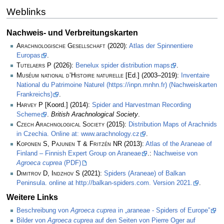
Weblinks
Nachweis- und Verbreitungskarten
Arachnologische Gesellschaft
(2020):
Atlas der Spinnentiere
Europas
.
Tutelaers P
(2026):
Benelux spider distribution maps
.
Muséum national d’Histoire naturelle
[Ed.] (2003–2019):
Inventaire
National du Patrimoine Naturel (https://inpn.mnhn.fr) (Nachweiskarten
Frankreichs)
.
Harvey P
[Koord.] (2014):
Spider and Harvestman Recording
Scheme
.
British Arachnological Society
.
Czech Arachnological Society
(2015):
Distribution Maps of Arachnids
in Czechia. Online at: www.arachnology.cz
.
Koponen S, Pajunen T & Fritzén NR
(2013):
Atlas of the Araneae of
Finland – Finnish Expert Group on Araneae
.:
Nachweise von
Agroeca cuprea
(PDF)
Dimitrov D, Indzhov S
(2021):
Spiders (Araneae) of Balkan
Peninsula. online at http://balkan-spiders.com. Version 2021.
.
Weitere Links
Beschreibung von
Agroeca cuprea
in „araneae - Spiders of Europe”
Bilder von
Agroeca cuprea
auf den Seiten von Pierre Oger auf