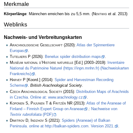
Merkmale
Körperlänge
: Männchen erreichen bis zu 5,5 mm.
(
Nentwig
et al. 2013)
Weblinks
Nachweis- und Verbreitungskarten
Arachnologische Gesellschaft
(2020):
Atlas der Spinnentiere
Europas
.
Tutelaers P
(2026):
Benelux spider distribution maps
.
Muséum national d’Histoire naturelle
[Ed.] (2003–2019):
Inventaire
National du Patrimoine Naturel (https://inpn.mnhn.fr) (Nachweiskarten
Frankreichs)
.
Harvey P
[Koord.] (2014):
Spider and Harvestman Recording
Scheme
.
British Arachnological Society
.
Czech Arachnological Society
(2015):
Distribution Maps of Arachnids
in Czechia. Online at: www.arachnology.cz
.
Koponen S, Pajunen T & Fritzén NR
(2013):
Atlas of the Araneae of
Finland – Finnish Expert Group on Araneae
.:
Nachweise von
Textrix rubrofoliata
(PDF)
Dimitrov D, Indzhov S
(2021):
Spiders (Araneae) of Balkan
Peninsula. online at http://balkan-spiders.com. Version 2021.
.