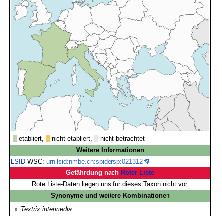
etabliert,
nicht etabliert,
nicht betrachtet
Weitere Informationen
LSID
WSC:
urn:lsid:nmbe.ch:spidersp:021312
Gefährdung nach
Roter Liste
Rote Liste-Daten liegen uns für dieses Taxon nicht vor.
Synonyme und weitere Kombinationen
Textrix intermedia