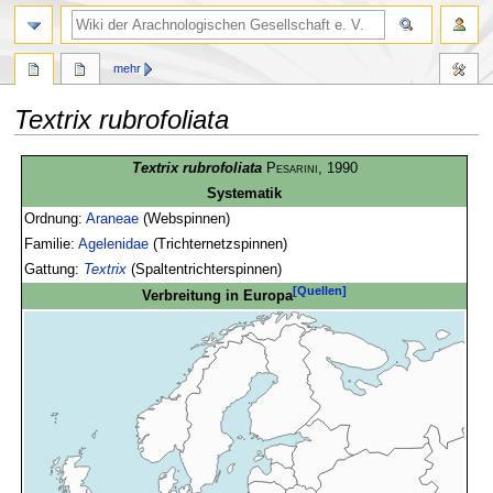
mehr
Textrix rubrofoliata
Zur
Zur
Textrix rubrofoliata
Pesarini
, 1990
Navigation
Suche
Systematik
springen
springen
Ordnung:
Araneae
(Webspinnen)
Familie:
Agelenidae
(Trichternetzspinnen)
Gattung:
Textrix
(Spaltentrichterspinnen)
[Quellen]
Verbreitung in Europa