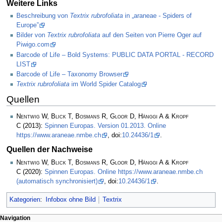
Weitere Links
Beschreibung von
Textrix rubrofoliata
in „araneae - Spiders of
Europe”
Bilder von
Textrix rubrofoliata
auf den Seiten von Pierre Oger auf
Piwigo.com
Barcode of Life – Bold Systems: PUBLIC DATA PORTAL - RECORD
LIST
Barcode of Life – Taxonomy Browser
Textrix rubrofoliata
im World Spider Catalog
Quellen
Nentwig W, Blick T, Bosmans R, Gloor D, Hänggi A & Kropf
C
(2013):
Spinnen Europas. Version 01.2013. Online
https://www.araneae.nmbe.ch
, doi:
10.24436/1
.
Quellen der Nachweise
Nentwig W, Blick T, Bosmans R, Gloor D, Hänggi A & Kropf
C
(2020):
Spinnen Europas. Online https://www.araneae.nmbe.ch
(automatisch synchronisiert)
, doi:
10.24436/1
.
Kategorien
:
Infobox ohne Bild
Textrix
Navigation