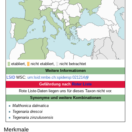
etabliert,
nicht etabliert,
nicht betrachtet
Weitere Informationen
LSID
WSC:
urn:lsid:nmbe.ch:spidersp:021214
Gefährdung nach
Roter Liste
Rote Liste-Daten liegen uns für dieses Taxon nicht vor.
Synonyme und weitere Kombinationen
Malthonica dalmatica
Tegenaria drescoi
Tegenaria zinzulusensis
Merkmale