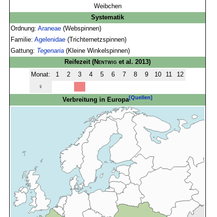
Weibchen
Systematik
Ordnung:
Araneae
(Webspinnen)
Familie:
Agelenidae
(Trichternetzspinnen)
Gattung:
Tegenaria
(Kleine Winkelspinnen)
Reifezeit
(
Nentwig
et al. 2013)
Monat:
1
2
3
4
5
6
7
8
9
10
11
12
♀
[Quellen]
Verbreitung in Europa