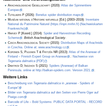
Arachnologische Gesellschaft
(2020):
Atlas der Spinnentiere
Europas
.
Tutelaers P
(2026):
Benelux spider distribution maps
.
Muséum national d’Histoire naturelle
[Ed.] (2003–2019):
Inventaire
National du Patrimoine Naturel (https://inpn.mnhn.fr) (Nachweiskarten
Frankreichs)
.
Harvey P
[Koord.] (2014):
Spider and Harvestman Recording
Scheme
.
British Arachnological Society
.
Czech Arachnological Society
(2015):
Distribution Maps of Arachnids
in Czechia. Online at: www.arachnology.cz
.
Koponen S, Pajunen T & Fritzén NR
(2013):
Atlas of the Araneae of
Finland – Finnish Expert Group on Araneae
.:
Nachweise von
Tegenaria dalmatica
(PDF)
Dimitrov D, Indzhov S
(2021):
Spiders (Araneae) of Balkan
Peninsula. online at http://balkan-spiders.com. Version 2021.
.
Weitere Links
Beschreibung von
Tegenaria dalmatica
in „araneae - Spiders of
Europe”
Bilder von
Tegenaria dalmatica
auf den Seiten von Pierre Oger auf
Piwigo.com
Barcode of Life – Bold Systems: PUBLIC DATA PORTAL - RECORD