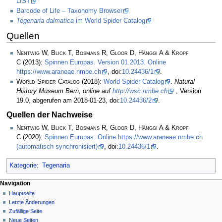
LIST
Barcode of Life – Taxonomy Browser
Tegenaria dalmatica
im World Spider Catalog
Quellen
Nentwig W, Blick T, Bosmans R, Gloor D, Hänggi A & Kropf
C
(2013):
Spinnen Europas. Version 01.2013. Online
https://www.araneae.nmbe.ch
, doi:
10.24436/1
.
World Spider Catalog
(2018):
World Spider Catalog
.
Natural
History Museum Bern, online auf
http://wsc.nmbe.ch
, Version
19.0, abgerufen am 2018-01-23, doi:
10.24436/2
.
Quellen der Nachweise
Nentwig W, Blick T, Bosmans R, Gloor D, Hänggi A & Kropf
C
(2020):
Spinnen Europas. Online https://www.araneae.nmbe.ch
(automatisch synchronisiert)
, doi:
10.24436/1
.
Kategorie
:
Tegenaria
Navigation
Hauptseite
Letzte Änderungen
Zufällige Seite
Neue Seiten