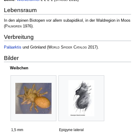
Lebensraum
In den alpinen Biotopen vor allem subapidikol, in der Waldregion in Moos
(
Palmgren
1976)
.
Verbreitung
Paläarktis
und Grönland
(
World Spider Catalog
2017)
.
Bilder
Weibchen
1,5 mm
Epigyne lateral