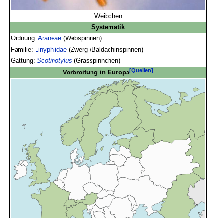
Weibchen
Systematik
Ordnung:
Araneae
(Webspinnen)
Familie:
Linyphiidae
(Zwerg-/Baldachinspinnen)
Gattung:
Scotinotylus
(Grasspinnchen)
[Quellen]
Verbreitung in Europa