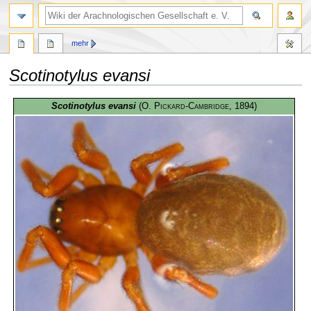
mehr
Scotinotylus evansi
Zur
Zur
Scotinotylus evansi
(
O. Pickard-Cambridge
, 1894)
Navigation
Suche
springen
springen