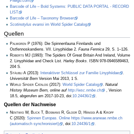
Piwigo.com
Barcode of Life – Bold Systems: PUBLIC DATA PORTAL - RECORD
LIST
Barcode of Life – Taxonomy Browser
Scotinotylus evansi
im World Spider Catalog
Quellen
Palmgren P
(1976): Die Spinnenfauna Finnlands und
Ostfennoskandiens. VII. Linyphiidae 2.
Fauna Fennica
29, S. 1–126.
Roberts MJ
(1993): The Spiders Of Great Britain And Ireland, Volume
2. Linyphiidae and Check List.
Harley Books
. ISBN 978-0946589463,
204 S.
Stäubli A
(2013):
Interaktiver Schlüssel zur Familie Linyphiidae
.
Universität Bern
Version Mai 2013, 1 S.
World Spider Catalog
(2017):
World Spider Catalog
.
Natural
History Museum Bern, online auf
http://wsc.nmbe.ch
, Version
18.5, abgerufen am 2017-10-23, doi:
10.24436/2
.
Quellen der Nachweise
Nentwig W, Blick T, Bosmans R, Gloor D, Hänggi A & Kropf
C
(2020):
Spinnen Europas. Online https://www.araneae.nmbe.ch
(automatisch synchronisiert)
, doi:
10.24436/1
.