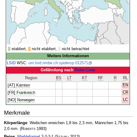
etabliert,
nicht etabliert,
nicht betrachtet
Weitere Informationen
LSID
WSC:
urn:lsid:nmbe.ch:spidersp:012571
Gefährdung nach
Roter Liste
Region
BS
LT
KT
RF
R
RL
EN
[AT] Kärnten
CR
[FR] Frankreich
LC
[NO] Norwegen
Merkmale
Körperlänge
: Weibchen erreichen 1,8 bis 2,3 mm, Männchen 1,75 bis
2,0 mm.
(
Roberts
1993)
Beine
:
Wiehleformel
2-2-2-1
(
Stäubli
2013)