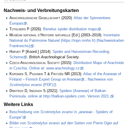
Nachweis- und Verbreitungskarten
Arachnologische Gesellschaft
(2020):
Atlas der Spinnentiere
Europas
.
Tutelaers P
(2026):
Benelux spider distribution maps
.
Muséum national d’Histoire naturelle
[Ed.] (2003–2019):
Inventaire
National du Patrimoine Naturel (https://inpn.mnhn.fr) (Nachweiskarten
Frankreichs)
.
Harvey P
[Koord.] (2014):
Spider and Harvestman Recording
Scheme
.
British Arachnological Society
.
Czech Arachnological Society
(2015):
Distribution Maps of Arachnids
in Czechia. Online at: www.arachnology.cz
.
Koponen S, Pajunen T & Fritzén NR
(2013):
Atlas of the Araneae of
Finland – Finnish Expert Group on Araneae
.:
Nachweise von
Scotinotylus evansi
(PDF)
Dimitrov D, Indzhov S
(2021):
Spiders (Araneae) of Balkan
Peninsula. online at http://balkan-spiders.com. Version 2021.
.
Weitere Links
Beschreibung von
Scotinotylus evansi
in „araneae - Spiders of
Europe”
Bilder von
Scotinotylus evansi
auf den Seiten von Pierre Oger auf