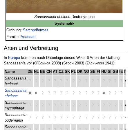
Sancassania chelone
Deutonymphe
Systematik
Ordnung:
Sarcoptiformes
Familie:
Acaridae
Arten und Verbreitung
In
Europa
kommen nach Datenlage dieses Wikis 6 Arten der Gattung
Sancassania
vor
(
O'Connor
2008)
(
Stoch
2003)
(
Zachvatkin
1941)
:
Name
DE
NL
BE
CH
AT
CZ
SK
PL
DK
NO
SE
FI
HU
SI
GB
IE
IT
Sancassania
?
?
?
?
?
?
?
?
?
?
?
?
?
?
?
?
×
berlesei
Sancassania
×
×
?
?
?
?
?
?
?
?
?
?
×
?
?
?
chelone
Sancassania
?
?
?
?
?
?
?
?
?
?
?
?
?
?
?
?
×
mycophaga
Sancassania
?
?
?
?
?
?
?
?
?
?
?
?
?
?
?
?
×
oudemansi
Sancassania
?
?
?
?
?
?
?
?
?
?
?
?
?
?
?
?
×