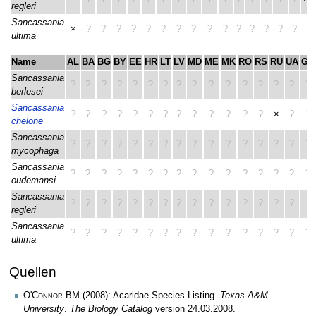
regleri
Sancassania
×
?
?
?
?
?
?
?
?
?
?
?
?
?
?
?
ultima
Name
AL
BA
BG
BY
EE
HR
LT
LV
MD
ME
MK
RO
RS
RU
UA
GR
Sancassania
?
?
?
?
?
?
?
?
?
?
?
?
?
?
?
?
berlesei
Sancassania
?
?
?
?
?
?
?
?
?
?
?
?
?
×
?
?
chelone
Sancassania
?
?
?
?
?
?
?
?
?
?
?
?
?
?
?
?
mycophaga
Sancassania
?
?
?
?
?
?
?
?
?
?
?
?
?
?
?
?
oudemansi
Sancassania
?
?
?
?
?
?
?
?
?
?
?
?
?
?
?
?
regleri
Sancassania
?
?
?
?
?
?
?
?
?
?
?
?
?
?
?
?
ultima
Quellen
O'Connor BM
(2008): Acaridae Species Listing.
Texas A&M
University
.
The Biology Catalog
version 24.03.2008.