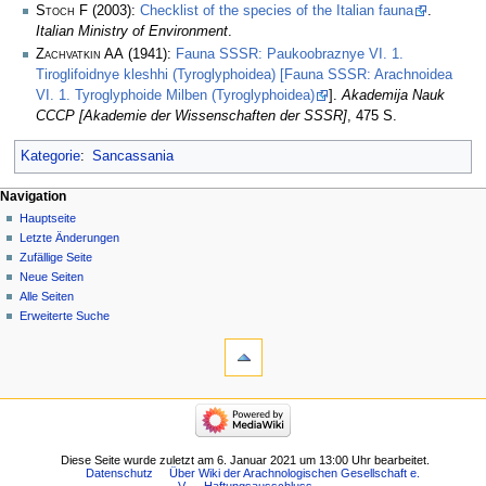
Stoch F
(2003):
Checklist of the species of the Italian fauna
.
Italian Ministry of Environment
.
Zachvatkin AA
(1941):
Fauna SSSR: Paukoobraznye VI. 1.
Tiroglifoidnye kleshhi (Tyroglyphoidea) [Fauna SSSR: Arachnoidea
VI. 1. Tyroglyphoide Milben (Tyroglyphoidea)
].
Akademija Nauk
СССР [Akademie der Wissenschaften der SSSR]
, 475 S.
Kategorie
:
Sancassania
Navigation
Hauptseite
Letzte Änderungen
Zufällige Seite
Neue Seiten
Alle Seiten
Erweiterte Suche
Diese Seite wurde zuletzt am 6. Januar 2021 um 13:00 Uhr bearbeitet.
Datenschutz
Über Wiki der Arachnologischen Gesellschaft e.