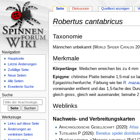
Seite
Diskussion
Quelltext anzeigen
V
Robertus cantabricus
Zur
Zur
Taxonomie
Navigation
Suche
springen
springen
Männchen unbekannt
(
World Spider Catalog
20
Navigation
Merkmale
Hauptseite
Letzte Änderungen
Körperlänge
: Weibchen erreichen bis zu 4 mm
Zufällige Seite
Neue Seiten
Epigyne
: chitinöse Platte beinahe 1,5-mal so l
Alle Seiten
Epigastrischenfurche. Färbung wie bei
R. mazau
Erweiterte Suche
voneinander entfernt und das 1,5-fache des Du
gleich gross, gleich weit auseinander, beinahe 
Suche
Weblinks
Werkzeuge
Nachweis- und Verbreitungskarten
Links auf diese Seite
Arachnologische Gesellschaft
(2020):
Atlas
Änderungen an
Tutelaers P
(2026):
Benelux spider distribu
verlinkten Seiten
Muséum national d’Histoire naturelle
[Ed.] (