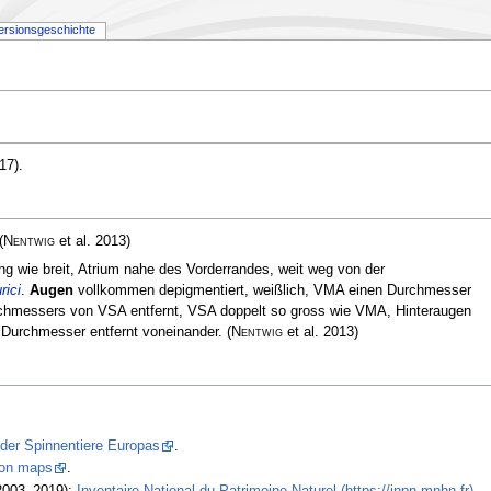
ersionsgeschichte
17)
.
(
Nentwig
et al. 2013)
ang wie breit, Atrium nahe des Vorderrandes, weit weg von der
rici
.
Augen
vollkommen depigmentiert, weißlich, VMA einen Durchmesser
rchmessers von VSA entfernt, VSA doppelt so gross wie VMA, Hinteraugen
2 Durchmesser entfernt voneinander.
(
Nentwig
et al. 2013)
 der Spinnentiere Europas
.
tion maps
.
2003–2019):
Inventaire National du Patrimoine Naturel (https://inpn.mnhn.fr)