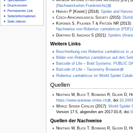
Spezialseiten
(Nachweiskarten Frankreichs)
.
Druckversion
Permanenter Link
Harvey P
[Koord.] (2014):
Spider and Harve
Seiten­­informationen
Czech Arachnological Society
(2015):
Distr
Seite zitieren
Koponen S, Pajunen T & Fritzén NR
(2013):
Nachweise von
Robertus cantabricus
(PDF)
Dimitrov D, Indzhov S
(2021):
Spiders (Arane
Weitere Links
Beschreibung von
Robertus cantabricus
in „
Bilder von
Robertus cantabricus
auf den Seit
Barcode of Life – Bold Systems: PUBLIC
Barcode of Life – Taxonomy Browser
Robertus cantabricus
im World Spider Catal
Quellen
Nentwig W, Blick T, Bosmans R, Gloor D, H
https://www.araneae.nmbe.ch
, doi:
10.2443
World Spider Catalog
(2017):
World Spider 
Version 17.5, abgerufen am 2017-01-8, doi:
1
Quellen der Nachweise
Nentwig W, Blick T, Bosmans R, Gloor D, H