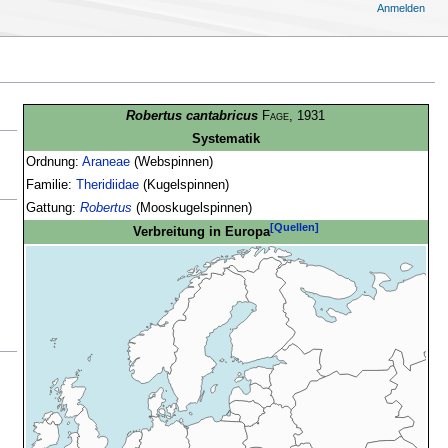
Anmelden
Robertus cantabricus
Fage
, 1931
Systematik
Ordnung:
Araneae
(Webspinnen)
Familie:
Theridiidae
(Kugelspinnen)
Gattung:
Robertus
(Mooskugelspinnen)
[Quellen]
Verbreitung in Europa