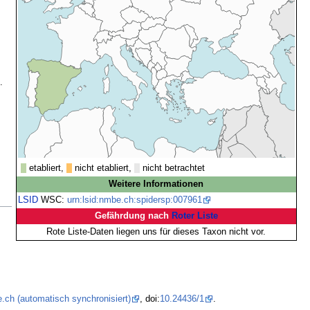
.
etabliert,
nicht etabliert,
nicht betrachtet
Weitere Informationen
LSID
WSC:
urn:lsid:nmbe.ch:spidersp:007961
Gefährdung nach
Roter Liste
Rote Liste-Daten liegen uns für dieses Taxon nicht vor.
.ch (automatisch synchronisiert)
, doi:
10.24436/1
.