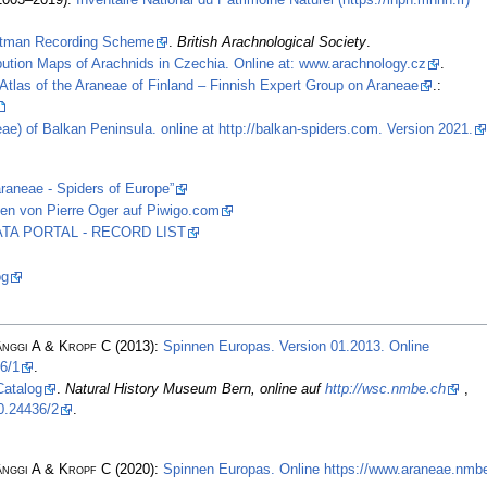
stman Recording Scheme
.
British Arachnological Society
.
ibution Maps of Arachnids in Czechia. Online at: www.arachnology.cz
.
Atlas of the Araneae of Finland – Finnish Expert Group on Araneae
.:
ae) of Balkan Peninsula. online at http://balkan-spiders.com. Version 2021.
araneae - Spiders of Europe”
en von Pierre Oger auf Piwigo.com
 DATA PORTAL - RECORD LIST
og
änggi A & Kropf C
(2013):
Spinnen Europas. Version 01.2013. Online
6/1
.
Catalog
.
Natural History Museum Bern, online auf
http://wsc.nmbe.ch
,
0.24436/2
.
änggi A & Kropf C
(2020):
Spinnen Europas. Online https://www.araneae.nmbe