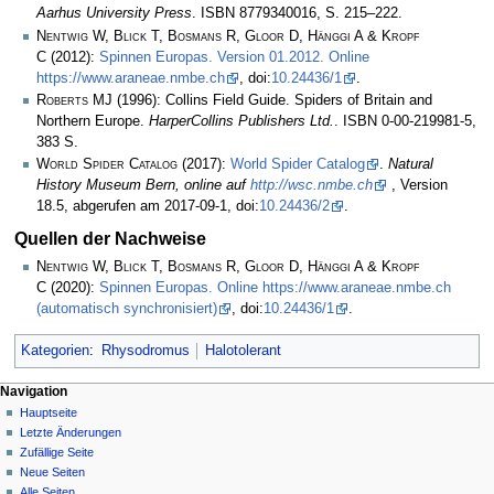
Aarhus University Press
. ISBN 8779340016, S. 215–222.
Nentwig W, Blick T, Bosmans R, Gloor D, Hänggi A & Kropf
C
(2012):
Spinnen Europas. Version 01.2012. Online
https://www.araneae.nmbe.ch
, doi:
10.24436/1
.
Roberts MJ
(1996): Collins Field Guide. Spiders of Britain and
Northern Europe.
HarperCollins Publishers Ltd.
. ISBN 0-00-219981-5,
383 S.
World Spider Catalog
(2017):
World Spider Catalog
.
Natural
History Museum Bern, online auf
http://wsc.nmbe.ch
, Version
18.5, abgerufen am 2017-09-1, doi:
10.24436/2
.
Quellen der Nachweise
Nentwig W, Blick T, Bosmans R, Gloor D, Hänggi A & Kropf
C
(2020):
Spinnen Europas. Online https://www.araneae.nmbe.ch
(automatisch synchronisiert)
, doi:
10.24436/1
.
Kategorien
:
Rhysodromus
Halotolerant
Navigation
Hauptseite
Letzte Änderungen
Zufällige Seite
Neue Seiten
Alle Seiten