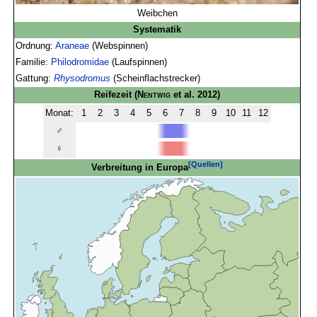
Weibchen
Systematik
Ordnung:
Araneae
(Webspinnen)
Familie:
Philodromidae
(Laufspinnen)
Gattung:
Rhysodromus
(Scheinflachstrecker)
Reifezeit
(
Nentwig
et al. 2012)
Monat:
1
2
3
4
5
6
7
8
9
10
11
12
♂
♀
[Quellen]
Verbreitung in Europa