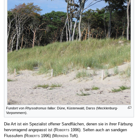
Fundort von
Rhysodromus fallax
: Düne, Küstenwald, Darss (Mecklenburg-
Vorpommern).
Die Art ist ein Spezialist offener Sandflächen, denen sie in ihrer Färbung
hervorragend angepasst ist
(
Roberts
1996)
. Selten auch an sandigen
Flussufern
(
Roberts
1996)
(
Merkens
Toft)
.