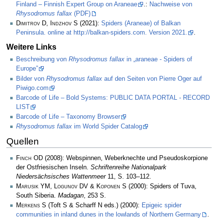
Finland – Finnish Expert Group on Araneae
.:
Nachweise von
Rhysodromus fallax
(PDF)
Dimitrov D, Indzhov S
(2021):
Spiders (Araneae) of Balkan
Peninsula. online at http://balkan-spiders.com. Version 2021.
.
Weitere Links
Beschreibung von
Rhysodromus fallax
in „araneae - Spiders of
Europe”
Bilder von
Rhysodromus fallax
auf den Seiten von Pierre Oger auf
Piwigo.com
Barcode of Life – Bold Systems: PUBLIC DATA PORTAL - RECORD
LIST
Barcode of Life – Taxonomy Browser
Rhysodromus fallax
im World Spider Catalog
Quellen
Finch OD
(2008): Webspinnen, Weberknechte und Pseudoskorpione
der Ostfriesischen Inseln.
Schriftenreihe Nationalpark
Niedersächsisches Wattenmeer
11, S. 103–112.
Marusik YM, Logunov DV & Koponen S
(2000): Spiders of Tuva,
South Siberia.
Madagan
, 253 S.
Merkens S
(Toft S & Scharff N eds.) (2000):
Epigeic spider
communities in inland dunes in the lowlands of Northern Germany
.