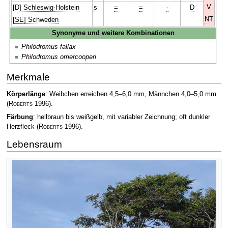
V
[D] Schleswig-Holstein
s
=
=
-
D
NT
[SE] Schweden
Synonyme und weitere Kombinationen
Philodromus fallax
Philodromus omercooperi
Merkmale
Körperlänge
: Weibchen erreichen 4,5–6,0 mm, Männchen 4,0–5,0 mm
(
Roberts
1996)
.
Färbung
: hellbraun bis weißgelb, mit variabler Zeichnung; oft dunkler
Herzfleck
(
Roberts
1996)
.
Lebensraum