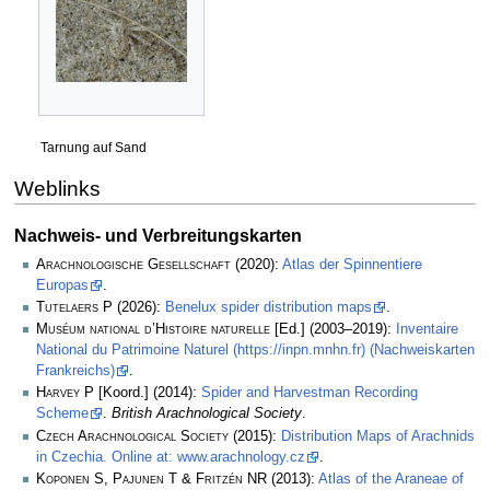
Tarnung auf Sand
Weblinks
Nachweis- und Verbreitungskarten
Arachnologische Gesellschaft
(2020):
Atlas der Spinnentiere
Europas
.
Tutelaers P
(2026):
Benelux spider distribution maps
.
Muséum national d’Histoire naturelle
[Ed.] (2003–2019):
Inventaire
National du Patrimoine Naturel (https://inpn.mnhn.fr) (Nachweiskarten
Frankreichs)
.
Harvey P
[Koord.] (2014):
Spider and Harvestman Recording
Scheme
.
British Arachnological Society
.
Czech Arachnological Society
(2015):
Distribution Maps of Arachnids
in Czechia. Online at: www.arachnology.cz
.
Koponen S, Pajunen T & Fritzén NR
(2013):
Atlas of the Araneae of