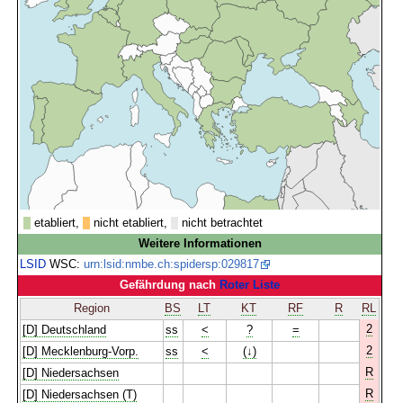
etabliert,
nicht etabliert,
nicht betrachtet
Weitere Informationen
LSID
WSC:
urn:lsid:nmbe.ch:spidersp:029817
Gefährdung nach
Roter Liste
Region
BS
LT
KT
RF
R
RL
2
[D] Deutschland
ss
<
?
=
2
[D] Mecklenburg-Vorp.
ss
<
(↓)
R
[D] Niedersachsen
R
[D] Niedersachsen (T)