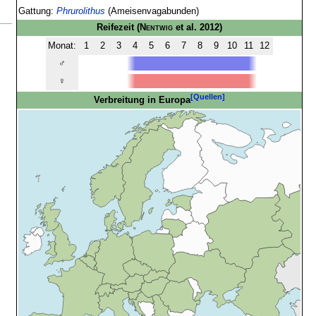
Gattung:
Phrurolithus
(Ameisenvagabunden)
Reifezeit
(
Nentwig
et al. 2012)
Monat:
1
2
3
4
5
6
7
8
9
10
11
12
♂
♀
[Quellen]
Verbreitung in Europa