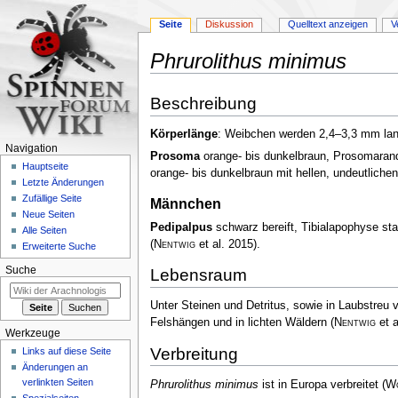
Seite
Diskussion
Quelltext anzeigen
V
Phrurolithus minimus
Zur
Zur
Beschreibung
Navigation
Suche
springen
springen
Körperlänge
: Weibchen werden 2,4–3,3 mm l
Navigation
Prosoma
orange- bis dunkelbraun, Prosomaran
Hauptseite
orange- bis dunkelbraun mit hellen, undeutlich
Letzte Änderungen
Zufällige Seite
Männchen
Neue Seiten
Pedipalpus
schwarz bereift, Tibialapophyse st
Alle Seiten
(
Nentwig
et al. 2015)
.
Erweiterte Suche
Suche
Lebensraum
Unter Steinen und Detritus, sowie in Laubstreu 
Felshängen und in lichten Wäldern
(
Nentwig
et a
Werkzeuge
Verbreitung
Links auf diese Seite
Änderungen an
verlinkten Seiten
Phrurolithus minimus
ist in Europa verbreitet
(
Wo