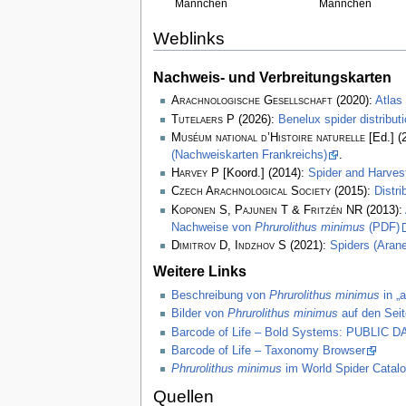
Männchen
Männchen
Weblinks
Nachweis- und Verbreitungskarten
Arachnologische Gesellschaft
(2020):
Atlas
Tutelaers P
(2026):
Benelux spider distribu
Muséum national d’Histoire naturelle
[Ed.] (
(Nachweiskarten Frankreichs)
.
Harvey P
[Koord.] (2014):
Spider and Harve
Czech Arachnological Society
(2015):
Distr
Koponen S, Pajunen T & Fritzén NR
(2013):
Nachweise von
Phrurolithus minimus
(PDF)
Dimitrov D, Indzhov S
(2021):
Spiders (Arane
Weitere Links
Beschreibung von
Phrurolithus minimus
in „
Bilder von
Phrurolithus minimus
auf den Seit
Barcode of Life – Bold Systems: PUBLIC
Barcode of Life – Taxonomy Browser
Phrurolithus minimus
im World Spider Catal
Quellen