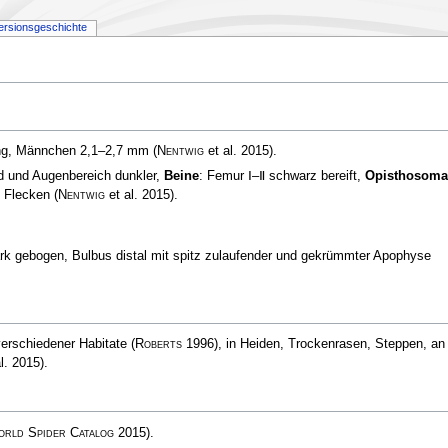
ersionsgeschichte
ang, Männchen 2,1–2,7 mm
(
Nentwig
et al. 2015)
.
d und Augenbereich dunkler,
Beine
: Femur Ⅰ–Ⅱ schwarz bereift,
Opisthosoma
en Flecken
(
Nentwig
et al. 2015)
.
ark gebogen, Bulbus distal mit spitz zulaufender und gekrümmter Apophyse
verschiedener Habitate
(
Roberts
1996)
, in Heiden, Trockenrasen, Steppen, an
l. 2015)
.
rld Spider Catalog
2015)
.