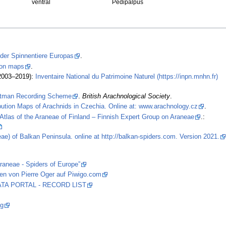
ventral
Pedipalpus
 der Spinnentiere Europas
.
tion maps
.
2003–2019):
Inventaire National du Patrimoine Naturel (https://inpn.mnhn.fr)
stman Recording Scheme
.
British Arachnological Society
.
ibution Maps of Arachnids in Czechia. Online at: www.arachnology.cz
.
Atlas of the Araneae of Finland – Finnish Expert Group on Araneae
.:
ae) of Balkan Peninsula. online at http://balkan-spiders.com. Version 2021.
araneae - Spiders of Europe”
en von Pierre Oger auf Piwigo.com
 DATA PORTAL - RECORD LIST
og