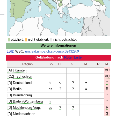
etabliert,
nicht etabliert,
nicht betrachtet
Weitere Informationen
LSID
WSC:
urn:lsid:nmbe.ch:spidersp:024329
Gefährdung nach
Roter Liste
Region
BS
LT
KT
RF
R
RL
.
VU
[AT] Kärnten
VU
[CZ] Tschechien
*
[D] Deutschland
h
<
?
=
R
[D] Berlin
es
?
?
=
*
[D] Brandenburg
*
[D] Baden-Württemberg
h
R
[D] Mecklenburg-Vorp.
es
?
?
3
[D] Niedersachsen