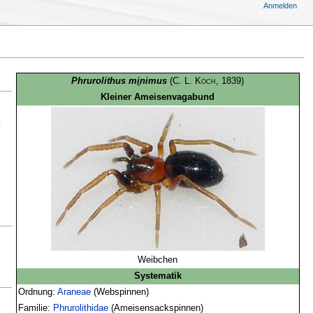
Anmelden
Phrurolithus m
i
nimus
(
C. L. Koch
, 1839)
Kleiner Ameisenvagabund
Weibchen
Systematik
Ordnung:
Araneae
(Webspinnen)
Familie:
Phrurolithidae
(Ameisensackspinnen)