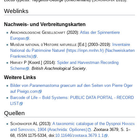
Locus typicus: Taygetos-Gebirge (Griechenland)
(
Schönhofer
2013)
.
Weblinks
Nachweis- und Verbreitungskarten
Arachnologische Gesellschaft
(2020):
Atlas der Spinnentiere
Europas
.
Muséum national d’Histoire naturelle
[Ed.] (2003–2019):
Inventaire
National du Patrimoine Naturel (https://inpn.mnhn.fr) (Nachweiskarten
Frankreichs)
.
Harvey P
[Koord.] (2014):
Spider and Harvestman Recording
Scheme
.
British Arachnological Society
.
Weitere Links
Bilder von
Paranemastoma graecum
auf den Seiten von Pierre Oger
auf Piwigo.com
Barcode of Life – Bold Systems: PUBLIC DATA PORTAL - RECORD
LIST
Quellen
Schönhofer AL
(2013):
A taxonomic catalogue of the Dyspnoi
Hansen
and
Sørensen
, 1904 (Arachnida: Opiliones)
.
Zootaxa
3679, S. 1–
68, ISSN 1175-5334, doi:
10.11646/zootaxa.3679.1.1
.