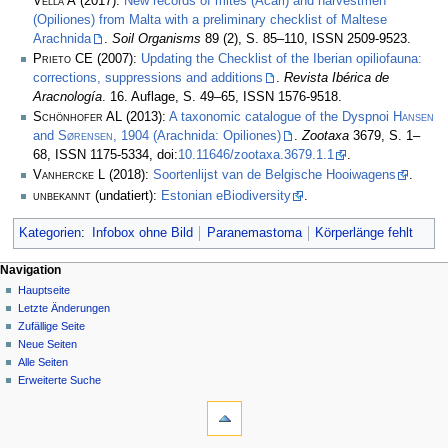
Vella A
(2017):
New records of mites (Acari) and harvestmen
(Opiliones) from Malta with a preliminary checklist of Maltese
Arachnida
.
Soil Organisms
89 (2), S. 85–110, ISSN 2509-9523.
Prieto CE
(2007):
Updating the Checklist of the Iberian opiliofauna:
corrections, suppressions and additions
.
Revista Ibérica de
Aracnología
. 16. Auflage, S. 49–65, ISSN 1576-9518.
Schönhofer AL
(2013):
A taxonomic catalogue of the Dyspnoi
Hansen
and
Sørensen
, 1904 (Arachnida: Opiliones)
.
Zootaxa
3679, S. 1–
68, ISSN 1175-5334, doi:
10.11646/zootaxa.3679.1.1
.
Vanhercke L
(2018):
Soortenlijst van de Belgische Hooiwagens
.
unbekannt
(undatiert):
Estonian eBiodiversity
.
Kategorien
:
Infobox ohne Bild
Paranemastoma
Körperlänge fehlt
Navigation
Hauptseite
Letzte Änderungen
Zufällige Seite
Neue Seiten
Alle Seiten
Erweiterte Suche