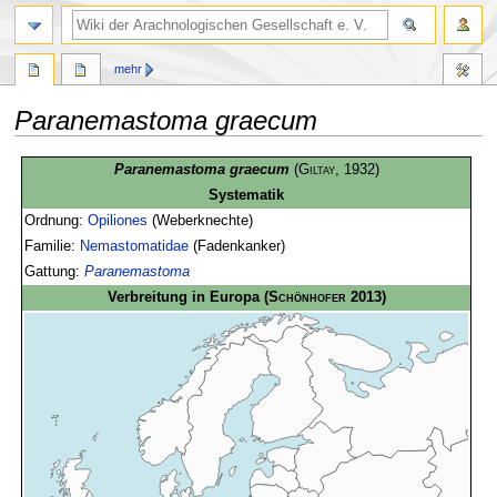
mehr
Paranemastoma graecum
Zur
Zur
Paranemastoma graecum
(
Giltay
, 1932)
Navigation
Suche
Systematik
springen
springen
Ordnung:
Opiliones
(Weberknechte)
Familie:
Nemastomatidae
(Fadenkanker)
Gattung:
Paranemastoma
Verbreitung in Europa
(
Schönhofer
2013)