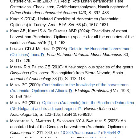
Österreichs. – In:
Zulka
P. (Red.): Rote Listen gefährdeter Tiere
Österreichs. Checklisten, Gefährdungsanalysen, Handlungsbedarf.
Grüne Reihe des Lebensministeriums
14/3, S. 397–483.
Kurt K
(2014): Updated Checklist of Harvestmen (Arachnida:
Opiliones) in Turkey.
Arch. Biol. Sci.
66 (4), 1617–1631.
Kury AB, Kury IS & De Oliveira ABR
(2024): Checklists of extant
harvestman (Arachnida: Opiliones) species for all the countries of the
world.
Zootaxa
5515 (1), 1–162.
Lengyel GD & Murányi D
(2006):
Data to the Hungarian harvestman
(Opiliones) fauna
.
Folia Historico Naturalia Musei Matraensis
30,
S. 117–128.
Martín R & Prieto CE
(2010): A new orophilous species of the genus
Dasylobus
(Opiliones: Phalangiidae) from Sierra Nevada, Spain.
Journal of Arachnology
38 (1), S. 113–118.
Mitov PG
(2000):
Contribution to the knowledge of the harvestmen
(Arachnida: Opiliones) of Albania
.
Ekológia (Bratislava)
Vol. 19,3,
S. 159–169.
Mitov PG
(2007):
Opiliones (Arachnida) from the Southern Dobrudzha
(NE Bulgaria) and its adjacent regions
.
Revista Ibérica de
Aracnología
15, S. 123–136, ISSN 1576-9518.
Modebadze N, Martens J, Snegovaya NY & Barjadze S
(2023): An
annotated list of the Georgian harvestmen (Arachnida, Opiliones).
Caucasiana
2, 211–230, doi:
10.3897/caucasiana.2.e106544
.