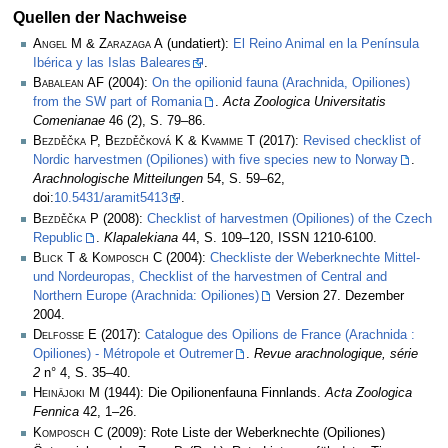
Quellen der Nachweise
Angel M & Zarazaga A
(undatiert):
El Reino Animal en la Península
Ibérica y las Islas Baleares
.
Babalean AF
(2004):
On the opilionid fauna (Arachnida, Opiliones)
from the SW part of Romania
.
Acta Zoologica Universitatis
Comenianae
46 (2), S. 79–86.
Bezděčka P, Bezděčková K & Kvamme T
(2017):
Revised checklist of
Nordic harvestmen (Opiliones) with five species new to Norway
.
Arachnologische Mitteilungen
54, S. 59–62,
doi:
10.5431/aramit5413
.
Bezděčka P
(2008):
Checklist of harvestmen (Opiliones) of the Czech
Republic
.
Klapalekiana
44, S. 109–120, ISSN 1210-6100.
Blick T & Komposch C
(2004):
Checkliste der Weberknechte Mittel-
und Nordeuropas, Checklist of the harvestmen of Central and
Northern Europe (Arachnida: Opiliones)
Version 27. Dezember
2004.
Delfosse E
(2017):
Catalogue des Opilions de France (Arachnida :
Opiliones) - Métropole et Outremer
.
Revue arachnologique, série
2
n° 4, S. 35–40.
Heinäjoki M
(1944): Die Opilionenfauna Finnlands.
Acta Zoologica
Fennica
42, 1–26.
Komposch C
(2009): Rote Liste der Weberknechte (Opiliones)