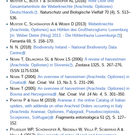
Muster C, Blick T & Schönhofer AL
(2016):
Rote Liste und
Gesamtartenliste der Weberknechte (Arachnida: Opiliones)
Deutschlands
.
Naturschutz und Biologische Vielfalt
70 (4), S. 513–
536.
Muster C, Schönhofer A & Weber D
(2013):
Weberknechte
(Arachnida, Opiliones) aus Höhlen des Großherzogtums Luxemburg
[in: Weber Dieter (Hrsg) 2013. - Die Höhlenfauna Luxemburgs
].
Ferrantia
69, S. 158–170.
N. N.
(2018):
Biodiversity Ireland – National Biodiversity Data
Centre
.
Novak T, Delakorda SL & Novak LS
(2006):
A review of harvestmen
(Arachnida: Opiliones) in Slovenia
.
Zootaxa
1325, S. 267–276,
ISSN 1175-5334.
Novak T
(2004):
An overview of harvestmen (Arachnida: Opiliones) in
Croatia
.
Nat. Croat.
Vol. 13, No.3, S. 231–296.
Novak T
(2005):
An overview of harvestmen (Arachnida: Opiliones) in
Bosnia and Herzegovina
.
Nat. Croat. Vol. 14 No. 4
, S. 301–350.
Pantini P & Isaia M
(2019):
Araneae.it: the online Catalog of Italian
spiders, with addenda on other Arachnid Orders occurring in Italy
(Arachnida: Araneae, Opiliones, Palpigradi, Pseudoscorpionida,
Scorpiones, Solifugae)
.
Fragmenta entomologica
51 (2), S. 127–
152.
Pfliegler WP, Schönhofer A, Niedbała W, Vella P, Sciberras A &