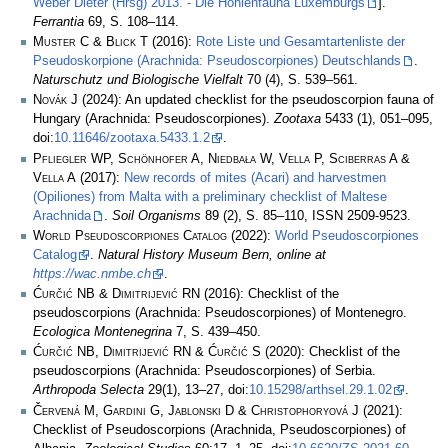
Weber Dieter (Hrsg) 2013. - Die Höhlenfauna Luxemburgs
].
Ferrantia
69, S. 108–114.
Muster C & Blick T
(2016):
Rote Liste und Gesamtartenliste der
Pseudoskorpione (Arachnida: Pseudoscorpiones) Deutschlands
.
Naturschutz und Biologische Vielfalt
70 (4), S. 539–561.
Novák J
(2024): An updated checklist for the pseudoscorpion fauna of
Hungary (Arachnida: Pseudoscorpiones).
Zootaxa
5433 (1), 051–095,
doi:
10.11646/zootaxa.5433.1.2
.
Pfliegler WP, Schönhofer A, Niedbała W, Vella P, Sciberras A &
Vella A
(2017):
New records of mites (Acari) and harvestmen
(Opiliones) from Malta with a preliminary checklist of Maltese
Arachnida
.
Soil Organisms
89 (2), S. 85–110, ISSN 2509-9523.
World Pseudoscorpiones Catalog
(2022):
World Pseudoscorpiones
Catalog
.
Natural History Museum Bern, online at
https://wac.nmbe.ch
.
Ćurčić NB & Dimitrijević RN
(2016): Checklist of the
pseudoscorpions (Arachnida: Pseudoscorpiones) of Montenegro.
Ecologica Montenegrina
7, S. 439–450.
Ćurčić NB, Dimitrijević RN & Ćurčić S
(2020): Checklist of the
pseudoscorpions (Arachnida: Pseudoscorpiones) of Serbia.
Arthropoda Selecta
29(1), 13–27, doi:
10.15298/arthsel.29.1.02
.
Červená M, Gardini G, Jablonski D & Christophoryová J
(2021):
Checklist of Pseudoscorpions (Arachnida, Pseudoscorpiones) of