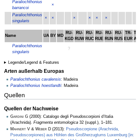
Paraliochthonius
×
barrancoi
Paraliochthonius
×
×
×
×
×
×
singularis
RU-
RU-
RU-
RU-
RU-
RU-
TR-
TR
Name
UA
BY
MD
KGD
RUW
RUC
RUE
RUN
RUS
EUR
AS
Paraliochthonius
?
×
singularis
Legende/Legend & Features
Arten außerhalb Europas
Paraliochthonius cavalensis
: Madeira
Paraliochthonius hoestlandti
: Madeira
Quellen
Quellen der Nachweise
Gardini G
(2000): Catalogo degli Pseudoscorpioni d’Italia
(Arachnida).
Fragmenta entomologica
32 (suppl.), 1–181.
Mahnert V & Weber D
(2013):
Pseudoscorpione (Arachnida,
Pseudoscorpiones) aus Höhlen des Großherzugtums Luxemburg [in: