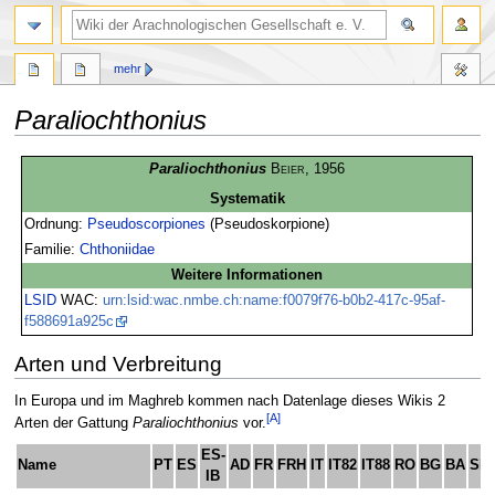
mehr
Paraliochthonius
Zur
Zur
Paraliochthonius
Beier
, 1956
Navigation
Suche
Systematik
springen
springen
Ordnung:
Pseudoscorpiones
(Pseudoskorpione)
Familie:
Chthoniidae
Weitere Informationen
LSID
WAC:
urn:lsid:wac.nmbe.ch:name:f0079f76-b0b2-417c-95af-
f588691a925c
Arten und Verbreitung
In Europa und im Maghreb kommen nach Datenlage dieses Wikis 2
[A]
Arten der Gattung
Paraliochthonius
vor.
ES-
Name
PT
ES
AD
FR
FRH
IT
IT82
IT88
RO
BG
BA
SI
IB