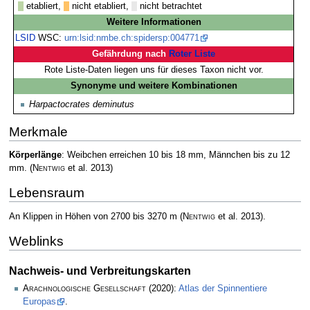
etabliert,
nicht etabliert,
nicht betrachtet
Weitere Informationen
LSID
WSC:
urn:lsid:nmbe.ch:spidersp:004771
Gefährdung nach
Roter Liste
Rote Liste-Daten liegen uns für dieses Taxon nicht vor.
Synonyme und weitere Kombinationen
Harpactocrates deminutus
Merkmale
Körperlänge
: Weibchen erreichen 10 bis 18 mm, Männchen bis zu 12
mm.
(
Nentwig
et al. 2013)
Lebensraum
An Klippen in Höhen von 2700 bis 3270 m
(
Nentwig
et al. 2013)
.
Weblinks
Nachweis- und Verbreitungskarten
Arachnologische Gesellschaft
(2020):
Atlas der Spinnentiere
Europas
.