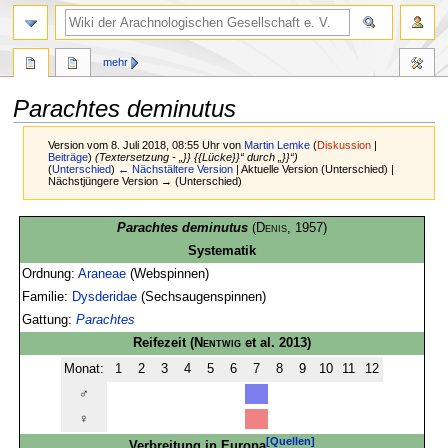
mehr
Parachtes deminutus
Version vom 8. Juli 2018, 08:55 Uhr von
Martin Lemke
(
Diskussion
|
Beiträge
)
(Textersetzung - „}} {{Lücke}}“ durch „}}“)
(
Unterschied
)
← Nächstältere Version
| Aktuelle Version (Unterschied) |
Nächstjüngere Version → (Unterschied)
Zur
Zur
Parachtes deminutus
(
Denis
, 1957)
Navigation
Suche
Systematik
springen
springen
Ordnung:
Araneae
(Webspinnen)
Familie:
Dysderidae
(Sechsaugenspinnen)
Gattung:
Parachtes
Reifezeit
(
Nentwig
et al. 2013)
Monat:
1
2
3
4
5
6
7
8
9
10
11
12
♂
♀
[Quellen]
Verbreitung in Europa