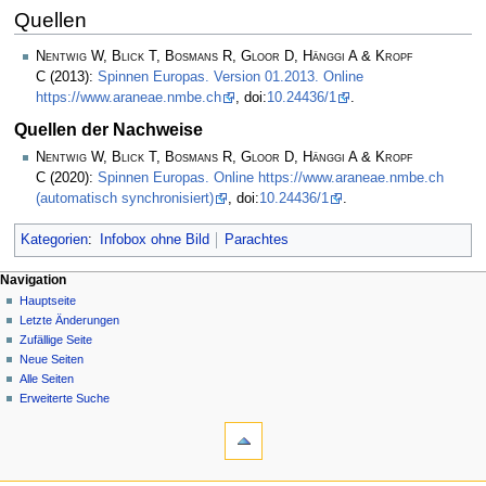
Quellen
Nentwig W, Blick T, Bosmans R, Gloor D, Hänggi A & Kropf
C
(2013):
Spinnen Europas. Version 01.2013. Online
https://www.araneae.nmbe.ch
, doi:
10.24436/1
.
Quellen der Nachweise
Nentwig W, Blick T, Bosmans R, Gloor D, Hänggi A & Kropf
C
(2020):
Spinnen Europas. Online https://www.araneae.nmbe.ch
(automatisch synchronisiert)
, doi:
10.24436/1
.
Kategorien
:
Infobox ohne Bild
Parachtes
Navigation
Hauptseite
Letzte Änderungen
Zufällige Seite
Neue Seiten
Alle Seiten
Erweiterte Suche