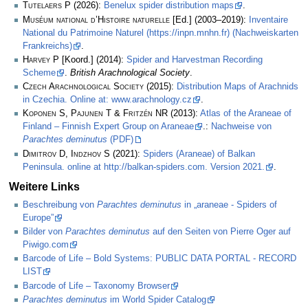
Tutelaers P
(2026):
Benelux spider distribution maps
.
Muséum national d’Histoire naturelle
[Ed.] (2003–2019):
Inventaire
National du Patrimoine Naturel (https://inpn.mnhn.fr) (Nachweiskarten
Frankreichs)
.
Harvey P
[Koord.] (2014):
Spider and Harvestman Recording
Scheme
.
British Arachnological Society
.
Czech Arachnological Society
(2015):
Distribution Maps of Arachnids
in Czechia. Online at: www.arachnology.cz
.
Koponen S, Pajunen T & Fritzén NR
(2013):
Atlas of the Araneae of
Finland – Finnish Expert Group on Araneae
.:
Nachweise von
Parachtes deminutus
(PDF)
Dimitrov D, Indzhov S
(2021):
Spiders (Araneae) of Balkan
Peninsula. online at http://balkan-spiders.com. Version 2021.
.
Weitere Links
Beschreibung von
Parachtes deminutus
in „araneae - Spiders of
Europe”
Bilder von
Parachtes deminutus
auf den Seiten von Pierre Oger auf
Piwigo.com
Barcode of Life – Bold Systems: PUBLIC DATA PORTAL - RECORD
LIST
Barcode of Life – Taxonomy Browser
Parachtes deminutus
im World Spider Catalog