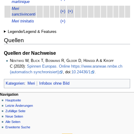
martinique
Meri
(×)
(×)
sanctivincenti
Meri trinitatis
(×)
Legende/Legend & Features
Quellen
Quellen der Nachweise
Nentwig W, Blick T, Bosmans R, Gloor D, Hänggi A & Kropf
C
(2020):
Spinnen Europas. Online https://www.araneae.nmbe.ch
(automatisch synchronisiert)
, doi:
10.24436/1
.
Kategorien
:
Meri
Infobox ohne Bild
Navigation
Hauptseite
Letzte Änderungen
Zufällige Seite
Neue Seiten
Alle Seiten
Erweiterte Suche