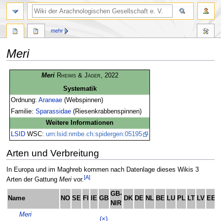
mehr
Meri
Zur
Zur
Meri
Rheims & Jäger
, 2022
Navigation
Suche
Systematik
springen
springen
Ordnung:
Araneae
(Webspinnen)
Familie:
Sparassidae
(Riesenkrabbenspinnen)
Weitere Informationen
LSID
WSC:
urn:lsid:nmbe.ch:spidergen:05195
Arten und Verbreitung
In Europa und im Maghreb kommen nach Datenlage dieses Wikis 3
[A]
Arten der Gattung
Meri
vor.
GB-
Name
NO
SE
FI
IE
GB
DK
DE
NL
BE
LU
PL
LT
LV
EE
NIR
Meri
(×)