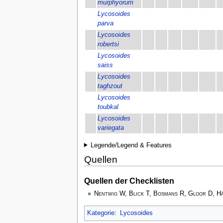
murphyorum
Lycosoides
parva
Lycosoides
robertsi
Lycosoides
saiss
Lycosoides
taghzout
Lycosoides
toubkal
Lycosoides
variegata
Legende/Legend & Features
Quellen
Quellen der Checklisten
Nentwig W, Blick T, Bosmans R, Gloor D, H
Kategorie
:
Lycosoides