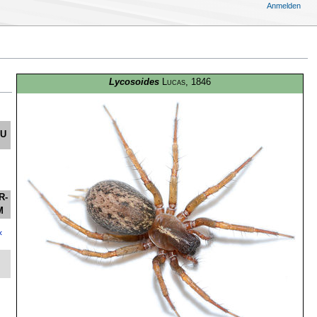
Anmelden
Lycosoides
Lucas
, 1846
U
R-
M
×