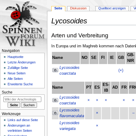
Seite
Diskussion
Quelltext anzeigen
V
Lycosoides
Zur
Zur
Arten und Verbreitung
Navigation
Suche
springen
springen
In Europa und im Maghreb kommen nach Datenla
Navigation
GB-
Hauptseite
Name
NO
SE
FI
IE
GB
NIR
Letzte Änderungen
Lycosoides
Zufällige Seite
(×)
coarctata
Neue Seiten
Alle Seiten
Erweiterte Suche
ES-
Name
PT
ES
AD
FR
FR
IB
Suche
Lycosoides
×
×
×
×
×
coarctata
Lycosoides
×
–
Werkzeuge
flavomaculata
Links auf diese Seite
Lycosoides
Änderungen an
×
variegata
verlinkten Seiten