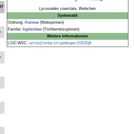
MT
Lycosoides coarctata
, Weibchen
Systematik
Ordnung:
Araneae
(Webspinnen)
Familie:
Agelenidae
(Trichternetzspinnen)
×
Weitere Informationen
LSID
WSC:
urn:lsid:nmbe.ch:spidergen:01829
×