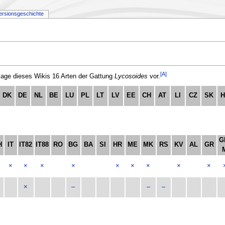
ersionsgeschichte
[A]
ge dieses Wikis 16 Arten der Gattung
Lycosoides
vor.
DK
DE
NL
BE
LU
PL
LT
LV
EE
CH
AT
LI
CZ
SK
H
G
H
IT
IT82
IT88
RO
BG
BA
SI
HR
ME
MK
RS
KV
AL
GR
×
×
×
×
×
×
×
×
×
×
–
–
–