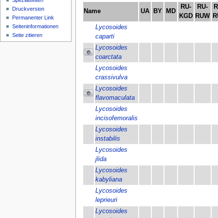
Spezialseiten
RU-
RU-
R
Druckversion
Name
UA
BY
MD
KGD
RUW
R
Permanenter Link
Seiten­­informationen
Lycosoides
Seite zitieren
caparti
Lycosoides
coarctata
Lycosoides
crassivulva
Lycosoides
flavomaculata
Lycosoides
incisofemoralis
Lycosoides
instabilis
Lycosoides
jlida
Lycosoides
kabyliana
Lycosoides
leprieuri
Lycosoides