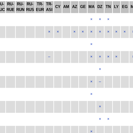
U-
RU-
RU-
RU-
TR-
TR-
CY
AM
AZ
GE
MA
DZ
TN
LY
EG
UC
RUE
RUN
RUS
EUR
ASI
×
×
×
×
×
×
×
×
×
×
×
×
×
–
×
×
×
×
×
×
–
×
×
×
×
×