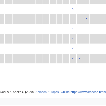
×
×
×
×
×
×
×
änggi A & Kropf C
(2020):
Spinnen Europas. Online https://www.araneae.nmbe