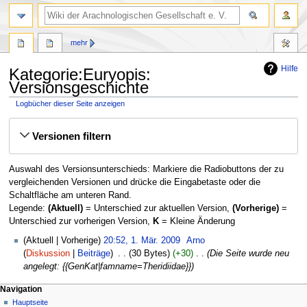
mehr
Hilfe
Kategorie:Euryopis:
Versionsgeschichte
Logbücher dieser Seite anzeigen
Zur
Zur
Versionen filtern
Navigation
Suche
springen
springen
Auswahl des Versionsunterschieds: Markiere die Radiobuttons der zu
vergleichenden Versionen und drücke die Eingabetaste oder die
Schaltfläche am unteren Rand.
Legende:
(Aktuell)
= Unterschied zur aktuellen Version,
(Vorherige)
=
Unterschied zur vorherigen Version,
K
= Kleine Änderung
1.
Aktuell
Vorherige
20:52, 1. Mär. 2009
‎
Arno
März
Diskussion
Beiträge
‎
30 Bytes
+30
‎
Die Seite wurde neu
2009
angelegt: {{GenKat|famname=Theridiidae}}
Navigation
Hauptseite