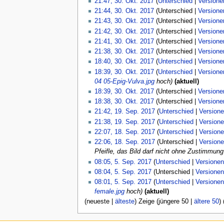
21:47, 30. Okt. 2017
Unterschied
Versione
s
m
2017
21:44, 30. Okt. 2017
Unterschied
Versione
s
e
21:43, 30. Okt. 2017
Unterschied
Versione
u
n
21:42, 30. Okt. 2017
Unterschied
Versione
n
f
21:41, 30. Okt. 2017
Unterschied
Versione
g
a
21:38, 30. Okt. 2017
Unterschied
Versione
s
18:40, 30. Okt. 2017
Unterschied
Versione
s
18:39, 30. Okt. 2017
Unterschied
Versione
u
04 05-Epig-Vulva.jpg
hoch
aktuell
n
18:39, 30. Okt. 2017
Unterschied
Versione
g
18:38, 30. Okt. 2017
Unterschied
Versione
19.
21:42, 19. Sep. 2017
Unterschied
Version
September
21:38, 19. Sep. 2017
Unterschied
Version
2017
18.
22:07, 18. Sep. 2017
Unterschied
Version
September
22:06, 18. Sep. 2017
Unterschied
Version
2017
Pfeifle, das Bild darf nicht ohne Zustimmun
5.
08:05, 5. Sep. 2017
Unterschied
Versionen
September
08:04, 5. Sep. 2017
Unterschied
Versionen
2017
08:01, 5. Sep. 2017
Unterschied
Versionen
female.jpg
hoch
aktuell
(
neueste
|
älteste
) Zeige (
jüngere 50
|
ältere 50
) 