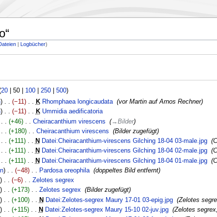
o“
Dateien
Logbücher
(
20
|
50
|
100
|
250
|
500
)
n
−11
‎
K
Rhomphaea longicaudata
‎
vor Martin auf Arnos Rechner
n
−11
‎
K
Ummidia aedificatoria
‎
+46
‎
Cheiracanthium virescens
‎
→
Bilder
+180
‎
Cheiracanthium virescens
‎
Bilder zugefügt
+111
‎
N
Datei:Cheiracanthium-virescens Gilching 18-04 03-male.jpg
‎
C
+111
‎
N
Datei:Cheiracanthium-virescens Gilching 18-04 02-male.jpg
‎
C
+111
‎
N
Datei:Cheiracanthium-virescens Gilching 18-04 01-male.jpg
‎
C
en
−48
‎
Pardosa oreophila
‎
doppeltes Bild entfernt
−6
‎
Zelotes segrex
‎
+173
‎
Zelotes segrex
‎
Bilder zugefügt
+100
‎
N
Datei:Zelotes-segrex Maury 17-01 03-epig.jpg
‎
Zelotes segre
+115
‎
N
Datei:Zelotes-segrex Maury 15-10 02-juv.jpg
‎
Zelotes segrex