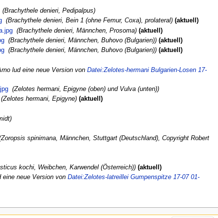
‎
Brachythele denieri, Pedipalpus
g
‎
Brachythele denieri, Bein 1 (ohne Femur, Coxa), prolateral
aktuell
a.jpg
‎
Brachythele denieri, Männchen, Prosoma
aktuell
pg
‎
Brachythele denieri, Männchen, Buhovo (Bulgarien)
aktuell
pg
‎
Brachythele denieri, Männchen, Buhovo (Bulgarien)
aktuell
Arno lud eine neue Version von
Datei:Zelotes-hermani Bulgarien-Losen 17-
jpg
‎
Zelotes hermani, Epigyne (oben) und Vulva (unten)
‎
Zelotes hermani, Epigyne
aktuell
midt
Zoropsis spinimana, Männchen, Stuttgart (Deutschland), Copyright Robert
sticus kochi, Weibchen, Karwendel (Österreich)
aktuell
d eine neue Version von
Datei:Zelotes-latreillei Gumpenspitze 17-07 01-