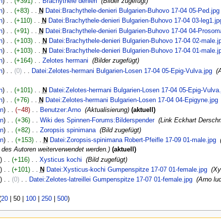
n
+391
‎
Brachythele denieri
‎
Bilder zugefügt
n
+83
‎
N
Datei:Brachythele-denieri Bulgarien-Buhovo 17-04 05-Ped.jpg
n
+110
‎
N
Datei:Brachythele-denieri Bulgarien-Buhovo 17-04 03-leg1.jp
n
+91
‎
N
Datei:Brachythele-denieri Bulgarien-Buhovo 17-04 04-Prosom
n
+103
‎
N
Datei:Brachythele-denieri Bulgarien-Buhovo 17-04 02-male.j
n
+103
‎
N
Datei:Brachythele-denieri Bulgarien-Buhovo 17-04 01-male.j
n
+164
‎
Zelotes hermani
‎
Bilder zugefügt
n
0
‎
Datei:Zelotes-hermani Bulgarien-Losen 17-04 05-Epig-Vulva.jpg
‎
n
+101
‎
N
Datei:Zelotes-hermani Bulgarien-Losen 17-04 05-Epig-Vulva.
n
+76
‎
N
Datei:Zelotes-hermani Bulgarien-Losen 17-04 04-Epigyne.jpg
en
−48
‎
Benutzer:Arno
‎
Aktualisierung
aktuell
en
+36
‎
Wiki des Spinnen-Forums:Bilderspender
‎
Link Eckhart Dersch
en
+82
‎
Zoropsis spinimana
‎
Bild zugefügt
en
+153
‎
N
Datei:Zoropsis-spinimana Robert-Pfeifle 17-09 01-male.jpg
‎
g des Autoren weiterverwendet werden.
aktuell
+116
‎
Xysticus kochi
‎
Bild zugefügt
+101
‎
N
Datei:Xysticus-kochi Gumpenspitze 17-07 01-female.jpg
‎
Xy
0
‎
Datei:Zelotes-latreillei Gumpenspitze 17-07 01-female.jpg
‎
Arno lu
(
20
|
50
|
100
|
250
|
500
)