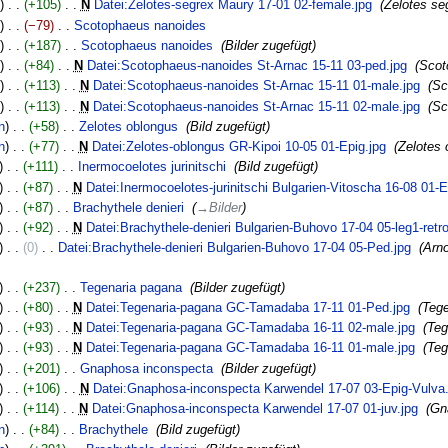
+105
‎
N
Datei:Zelotes-segrex Maury 17-01 02-female.jpg
‎
Zelotes se
−79
‎
Scotophaeus nanoides
‎
+187
‎
Scotophaeus nanoides
‎
Bilder zugefügt
+84
‎
N
Datei:Scotophaeus-nanoides St-Arnac 15-11 03-ped.jpg
‎
Scot
+113
‎
N
Datei:Scotophaeus-nanoides St-Arnac 15-11 01-male.jpg
‎
Sc
+113
‎
N
Datei:Scotophaeus-nanoides St-Arnac 15-11 02-male.jpg
‎
Sc
n
+58
‎
Zelotes oblongus
‎
Bild zugefügt
n
+77
‎
N
Datei:Zelotes-oblongus GR-Kipoi 10-05 01-Epig.jpg
‎
Zelotes 
+111
‎
Inermocoelotes jurinitschi
‎
Bild zugefügt
+87
‎
N
Datei:Inermocoelotes-jurinitschi Bulgarien-Vitoscha 16-08 01-E
+87
‎
Brachythele denieri
‎
→
Bilder
+92
‎
N
Datei:Brachythele-denieri Bulgarien-Buhovo 17-04 05-leg1-retro
0
‎
Datei:Brachythele-denieri Bulgarien-Buhovo 17-04 05-Ped.jpg
‎
Arno
+237
‎
Tegenaria pagana
‎
Bilder zugefügt
+80
‎
N
Datei:Tegenaria-pagana GC-Tamadaba 17-11 01-Ped.jpg
‎
Tege
+93
‎
N
Datei:Tegenaria-pagana GC-Tamadaba 16-11 02-male.jpg
‎
Teg
+93
‎
N
Datei:Tegenaria-pagana GC-Tamadaba 16-11 01-male.jpg
‎
Teg
+201
‎
Gnaphosa inconspecta
‎
Bilder zugefügt
+106
‎
N
Datei:Gnaphosa-inconspecta Karwendel 17-07 03-Epig-Vulva.
+114
‎
N
Datei:Gnaphosa-inconspecta Karwendel 17-07 01-juv.jpg
‎
Gn
n
+84
‎
Brachythele
‎
Bild zugefügt