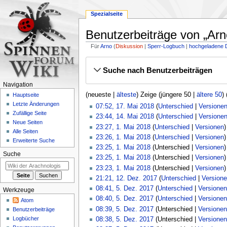
Spezialseite
Benutzerbeiträge von „Arn
Für
Arno
Diskussion
Sperr-Logbuch
hochgeladene 
Zur
Zur
Suche nach Benutzerbeiträgen
Navigation
Suche
springen
springen
Navigation
(
neueste
|
älteste
) Zeige (
jüngere 50
|
ältere 50
) 
Hauptseite
Letzte Änderungen
17.
07:52, 17. Mai 2018
Unterschied
Versione
Zufällige Seite
Mai
14.
23:44, 14. Mai 2018
Unterschied
Versione
Neue Seiten
2018
Mai
K
1.
23:27, 1. Mai 2018
Unterschied
Versionen
Alle Seiten
2018
e
Mai
23:26, 1. Mai 2018
Unterschied
Versionen
Erweiterte Suche
i
2018
23:25, 1. Mai 2018
Unterschied
Versionen
n
Suche
23:25, 1. Mai 2018
Unterschied
Versionen
e
23:23, 1. Mai 2018
Unterschied
Versionen
B
12.
21:21, 12. Dez. 2017
Unterschied
Version
e
Dezember
5.
08:41, 5. Dez. 2017
Unterschied
Versionen
Werkzeuge
a
2017
Dezember
K
08:40, 5. Dez. 2017
Unterschied
Versionen
Atom
r
2017
e
08:39, 5. Dez. 2017
Unterschied
Versionen
Benutzerbeiträge
b
i
Logbücher
08:38, 5. Dez. 2017
Unterschied
Versionen
e
n