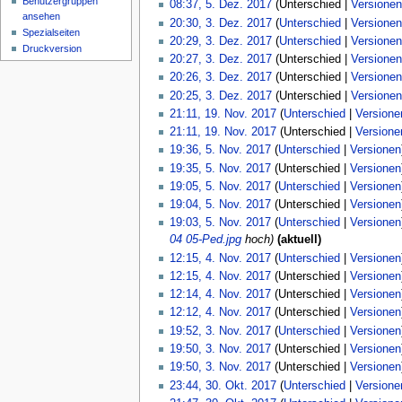
Benutzergruppen
08:37, 5. Dez. 2017
Unterschied
Versionen
i
e
ansehen
3.
20:30, 3. Dez. 2017
Unterschied
Versionen
t
Spezialseiten
B
Dezember
K
20:29, 3. Dez. 2017
Unterschied
Versionen
u
Druckversion
e
2017
e
20:27, 3. Dez. 2017
Unterschied
Versionen
n
a
i
g
20:26, 3. Dez. 2017
Unterschied
Versionen
r
n
s
20:25, 3. Dez. 2017
Unterschied
Versionen
b
e
z
19.
21:11, 19. Nov. 2017
Unterschied
Versione
e
B
u
November
21:11, 19. Nov. 2017
Unterschied
Versione
i
e
s
2017
5.
19:36, 5. Nov. 2017
Unterschied
Versionen
t
a
a
November
19:35, 5. Nov. 2017
Unterschied
Versionen
u
r
m
2017
19:05, 5. Nov. 2017
Unterschied
Versionen
n
b
m
g
19:04, 5. Nov. 2017
Unterschied
Versionen
e
e
s
19:03, 5. Nov. 2017
Unterschied
Versionen
i
n
z
04 05-Ped.jpg
hoch
aktuell
t
f
u
4.
12:15, 4. Nov. 2017
Unterschied
Versionen
u
a
s
November
12:15, 4. Nov. 2017
Unterschied
Versionen
n
s
a
2017
12:14, 4. Nov. 2017
Unterschied
Versionen
g
s
m
s
12:12, 4. Nov. 2017
Unterschied
Versionen
u
m
z
3.
19:52, 3. Nov. 2017
Unterschied
Versionen
n
e
u
November
19:50, 3. Nov. 2017
Unterschied
Versionen
g
n
s
2017
19:50, 3. Nov. 2017
Unterschied
Versionen
f
a
30.
23:44, 30. Okt. 2017
Unterschied
Versione
a
m
Oktober