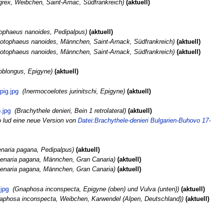
grex, Weibchen, Saint-Arnac, Südfrankreich
aktuell
ophaeus nanoides, Pedipalpus
aktuell
otophaeus nanoides, Männchen, Saint-Arnack, Südfrankreich
aktuell
otophaeus nanoides, Männchen, Saint-Arnack, Südfrankreich
aktuell
oblongus, Epigyne
aktuell
pig.jpg
‎
Inermocoelotes jurinitschi, Epigyne
aktuell
.jpg
‎
Brachythele denieri, Bein 1 retrolateral
aktuell
 lud eine neue Version von
Datei:Brachythele-denieri Bulgarien-Buhovo 17-
naria pagana, Pedipalpus
aktuell
enaria pagana, Männchen, Gran Canaria
aktuell
enaria pagana, Männchen, Gran Canaria
aktuell
jpg
‎
Gnaphosa inconspecta, Epigyne (oben) und Vulva (unten)
aktuell
aphosa inconspecta, Weibchen, Karwendel (Alpen, Deutschland)
aktuell