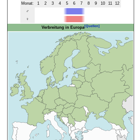
Monat:
1
2
3
4
5
6
7
8
9
10
11
12
♂
♀
[Quellen]
Verbreitung in Europa