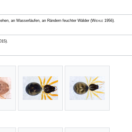
tehen, an Wasser­läufen, an Rändern feuchter Wälder
(
Wiehle
1956)
.
015)
.