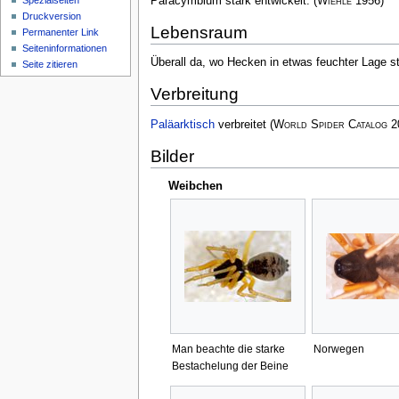
Paracymbium stark entwickelt.
(
Wiehle
1956)
Spezialseiten
Druckversion
Lebensraum
Permanenter Link
Seiten­­informationen
Überall da, wo Hecken in etwas feuchter Lage s
Seite zitieren
Verbreitung
Paläarktisch
verbreitet
(
World Spider Catalog
2
Bilder
Weibchen
Man beachte die starke
Norwegen
Bestachelung der Beine