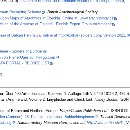
2003–2019):
Inventaire National du Patrimoine Naturel (https://inpn.mnhn.fr)
stman Recording Scheme
.
British Arachnological Society
.
ibution Maps of Arachnids in Czechia. Online at: www.arachnology.cz
.
Atlas of the Araneae of Finland – Finnish Expert Group on Araneae
.:
ae) of Balkan Peninsula. online at http://balkan-spiders.com. Version 2021.
aneae - Spiders of Europe”
 von Pierre Oger auf Piwigo.com
 DATA PORTAL - RECORD LIST
er: Über 400 Arten Europas.
Kosmos
. 1. Auflage. ISBN 3-440-10114-2, 429 S
tain And Ireland, Volume 2. Linyphiidae and Check List.
Harley Books
. ISBN
ders of Britain and Northern Europe.
HarperCollins Publishers Ltd.
. ISBN 0-00-
dea (Araneae). 28. Familie Linyphiidae-Baldachinspinnen
.
Tierwelt Deutsch
Catalog
.
Natural History Museum Bern, online auf
http://wsc.nmbe.ch
, Ve