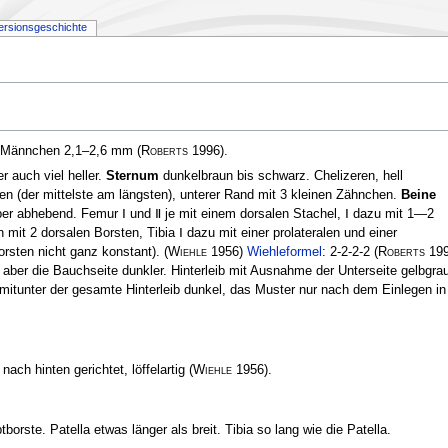
ersionsgeschichte
, Männchen 2,1–2,6 mm
(
Roberts
1996)
.
 auch viel heller.
Sternum
dunkelbraun bis schwarz. Chelizeren, hell
en (der mittelste am längsten), unterer Rand mit 3 kleinen Zähnchen.
Beine
per abhebend. Femur Ⅰ und Ⅱ je mit einem dorsalen Stachel, Ⅰ dazu mit 1—2
 mit 2 dorsalen Borsten, Tibia Ⅰ dazu mit einer prolateralen und einer
zborsten nicht ganz konstant).
(
Wiehle
1956)
Wiehleformel
: 2-2-2-2
(
Roberts
199
aber die Bauchseite dunkler. Hinterleib mit Ausnahme der Unterseite gelbgra
 mit­unter der gesamte Hinterleib dunkel, das Muster nur nach dem Einlegen in
ach hinten gerichtet, löffelartig
(
Wiehle
1956)
.
tborste. Patella etwas länger als breit. Tibia so lang wie die Patella.