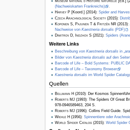
Muséum national d’Histoire naturelle
[Ed.] (
(Nachweiskarten Frankreichs)
.
Harvey P
[Koord.] (2014):
Spider and Harve
Czech Arachnological Society
(2015):
Distr
Koponen S, Pajunen T & Fritzén NR
(2013):
Nachweise von
Kaestneria dorsalis
(PDF)
Dimitrov D, Indzhov S
(2021):
Spiders (Arane
Weitere Links
Beschreibung von
Kaestneria dorsalis
in „ar
Bilder von
Kaestneria dorsalis
auf den Seiten
Barcode of Life – Bold Systems: PUBLIC
Barcode of Life – Taxonomy Browser
Kaestneria dorsalis
im World Spider Catalog
Quellen
Bellmann H
(2010): Der Kosmos Spinnenführ
Roberts MJ
(1993): The Spiders Of Great Bri
978-0946589463, 204 S.
Roberts MJ
(1996): Collins Field Guide. Spi
Wiehle H
(1956):
Spinnentiere oder Arachnoi
World Spider Catalog
(2015):
World Spider 