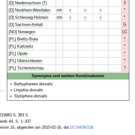
3
[D] Niedersachsen (T)
*
[D] Nordrhein-Westfalen
mh
=
=
=
*
[D] Schleswig-Holstein
mh
=
=
=
G
[D] Sachsen-Anhalt
LC
[NO] Norwegen
.
*
[PL] Bielitz-Biala
*
[PL] Kattowitz
*
[PL] Opole
*
[PL] Oberschlesien
?
[PL] Tschenstochau
Synonyme und weitere Kombinationen
Bathyphantes dorsalis
Linyphia dorsalis
Stylophora dorsalis
.
219981-5, 383 S.
lands
44, S. 1–337.
rsion 16, abgerufen am 2015-02-16, doi:
10.24436/2
.