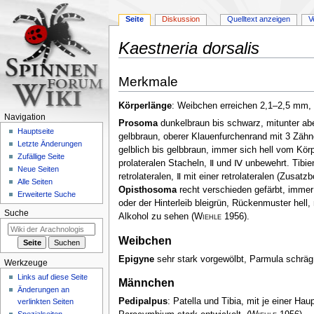
Seite
Diskussion
Quelltext anzeigen
V
Kaestneria dorsalis
Zur
Zur
Merkmale
Navigation
Suche
springen
springen
Körperlänge
: Weibchen erreichen 2,1–2,5 mm
Navigation
Prosoma
dunkelbraun bis schwarz, mitunter aber
Hauptseite
gelbbraun, oberer Klauenfurchenrand mit 3 Zähn
Letzte Änderungen
gelblich bis gelbbraun, immer sich hell vom Kör
Zufällige Seite
prolateralen Stacheln, Ⅱ und Ⅳ unbewehrt. Tibien
Neue Seiten
retrolateralen, Ⅱ mit einer retrolateralen (Zusat
Alle Seiten
Opisthosoma
recht verschieden gefärbt, immer 
Erweiterte Suche
oder der Hinterleib bleigrün, Rückenmuster hell,
Suche
Alkohol zu sehen
(
Wiehle
1956)
.
Weibchen
Epigyne
sehr stark vorgewölbt, Parmula schräg n
Werkzeuge
Links auf diese Seite
Männchen
Änderungen an
Pedipalpus
: Patella und Tibia, mit je einer Haup
verlinkten Seiten