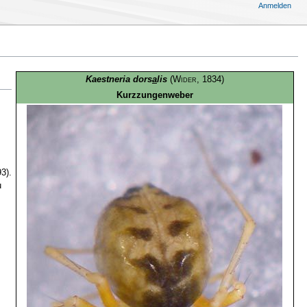
Anmelden
Kaestneria dors
a
lis
(
Wider
, 1834)
Kurzzungenweber
3)
.
u