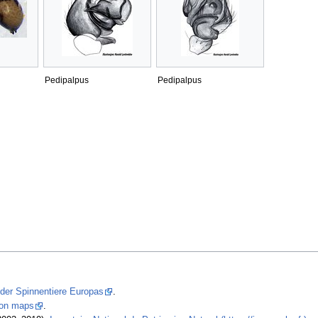
Pedipalpus
Pedipalpus
 der Spinnentiere Europas
.
tion maps
.