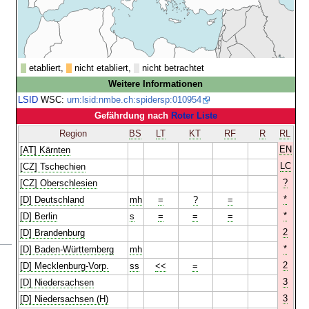
etabliert,
nicht etabliert,
nicht betrachtet
Weitere Informationen
LSID
WSC:
urn:lsid:nmbe.ch:spidersp:010954
Gefährdung nach
Roter Liste
Region
BS
LT
KT
RF
R
RL
EN
[AT] Kärnten
LC
[CZ] Tschechien
?
[CZ] Oberschlesien
*
[D] Deutschland
mh
=
?
=
*
[D] Berlin
s
=
=
=
2
[D] Brandenburg
*
[D] Baden-Württemberg
mh
2
[D] Mecklenburg-Vorp.
ss
<<
=
3
[D] Niedersachsen
3
[D] Niedersachsen (H)