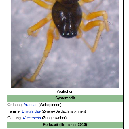
Weibchen
Systematik
Ordnung:
Araneae
(Webspinnen)
Familie:
Linyphiidae
(Zwerg-/Baldachinspinnen)
Gattung:
Kaestneria
(Zungenweber)
Reifezeit
(
Bellmann
2010)