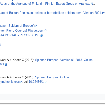
Atlas of the Araneae of Finland – Finnish Expert Group on Araneae
.:
ae) of Balkan Peninsula. online at http://balkan-spiders.com. Version 2021.
neae - Spiders of Europe”
 von Pierre Oger auf Piwigo.com
 DATA PORTAL - RECORD LIST
änggi A & Kropf C
(2013):
Spinnen Europas. Version 01.2013. Online
6/1
.
änggi A & Kropf C
(2020):
Spinnen Europas. Online
ynchronisiert)
, doi:
10.24436/1
.