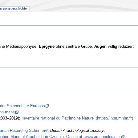
ersionsgeschichte
ohne Medianapophyse,
Epigyne
ohne zentrale Grube,
Augen
völlig reduziert
 der Spinnentiere Europas
.
tion maps
.
2003–2019):
Inventaire National du Patrimoine Naturel (https://inpn.mnhn.fr)
stman Recording Scheme
.
British Arachnological Society
.
ibution Maps of Arachnids in Czechia. Online at: www.arachnology.cz
.