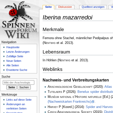
Seite
Diskussion
Quelltext anzeigen
V
Iberina mazarredoi
Zur
Zur
Merkmale
Navigation
Suche
springen
springen
Femora ohne Stachel, männlicher Pedipalpus 
Navigation
(
Nentwig
et al. 2013)
.
Hauptseite
Lebensraum
Letzte Änderungen
Zufällige Seite
In Höhlen
(
Nentwig
et al. 2013)
.
Neue Seiten
Alle Seiten
Weblinks
Erweiterte Suche
Suche
Nachweis- und Verbreitungskarten
Arachnologische Gesellschaft
(2020):
Atlas
Tutelaers P
(2026):
Benelux spider distribu
Werkzeuge
Muséum national d’Histoire naturelle
[Ed.] (
Links auf diese Seite
(Nachweiskarten Frankreichs)
.
Änderungen an
Harvey P
[Koord.] (2014):
Spider and Harve
verlinkten Seiten
Czech Arachnological Society
(2015):
Distr