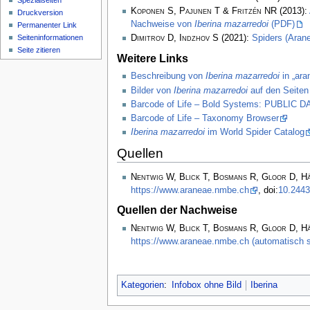
Spezialseiten
Koponen S, Pajunen T & Fritzén NR
(2013):
Druckversion
Nachweise von
Iberina mazarredoi
(PDF)
Permanenter Link
Seiten­­informationen
Dimitrov D, Indzhov S
(2021):
Spiders (Arane
Seite zitieren
Weitere Links
Beschreibung von
Iberina mazarredoi
in „ara
Bilder von
Iberina mazarredoi
auf den Seiten
Barcode of Life – Bold Systems: PUBLIC
Barcode of Life – Taxonomy Browser
Iberina mazarredoi
im World Spider Catalog
Quellen
Nentwig W, Blick T, Bosmans R, Gloor D, H
https://www.araneae.nmbe.ch
, doi:
10.2443
Quellen der Nachweise
Nentwig W, Blick T, Bosmans R, Gloor D, H
https://www.araneae.nmbe.ch (automatisch s
Kategorien
:
Infobox ohne Bild
Iberina