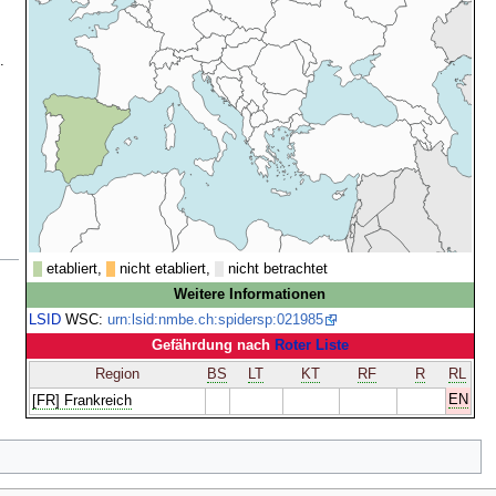
.
etabliert,
nicht etabliert,
nicht betrachtet
Weitere Informationen
LSID
WSC:
urn:lsid:nmbe.ch:spidersp:021985
Gefährdung nach
Roter Liste
Region
BS
LT
KT
RF
R
RL
EN
[FR] Frankreich