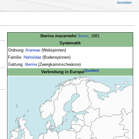
Anmelden
Iberina mazarredoi
Simon
, 1881
Systematik
Ordnung:
Araneae
(Webspinnen)
Familie:
Hahniidae
(Bodenspinnen)
Gattung:
Iberina
(Zwergkammschwänze)
[Quellen]
Verbreitung in Europa