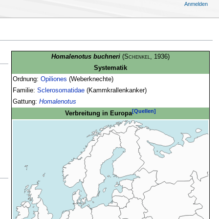
Anmelden
Homalenotus buchneri
(
Schenkel
, 1936)
Systematik
Ordnung:
Opiliones
(Weberknechte)
Familie:
Sclerosomatidae
(Kammkrallenkanker)
Gattung:
Homalenotus
[Quellen]
Verbreitung in Europa