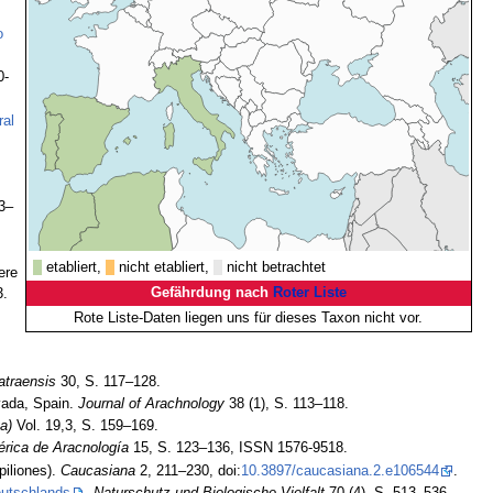
o
0-
ral
3–
etabliert,
nicht etabliert,
nicht betrachtet
ere
Gefährdung nach
Roter Liste
3.
Rote Liste-Daten liegen uns für dieses Taxon nicht vor.
atraensis
30, S. 117–128.
vada, Spain.
Journal of Arachnology
38 (1), S. 113–118.
a)
Vol. 19,3, S. 159–169.
érica de Aracnología
15, S. 123–136, ISSN 1576-9518.
piliones).
Caucasiana
2, 211–230, doi:
10.3897/caucasiana.2.e106544
.
eutschlands
.
Naturschutz und Biologische Vielfalt
70 (4), S. 513–536.