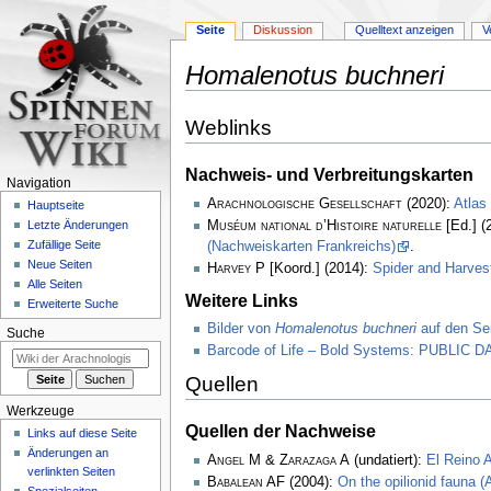
Seite
Diskussion
Quelltext anzeigen
V
Homalenotus buchneri
Zur
Zur
Weblinks
Navigation
Suche
springen
springen
Nachweis- und Verbreitungskarten
Navigation
Arachnologische Gesellschaft
(2020):
Atlas
Hauptseite
Muséum national d’Histoire naturelle
[Ed.] (
Letzte Änderungen
Zufällige Seite
(Nachweiskarten Frankreichs)
.
Neue Seiten
Harvey P
[Koord.] (2014):
Spider and Harve
Alle Seiten
Weitere Links
Erweiterte Suche
Bilder von
Homalenotus buchneri
auf den Sei
Suche
Barcode of Life – Bold Systems: PUBLIC
Quellen
Werkzeuge
Quellen der Nachweise
Links auf diese Seite
Änderungen an
Angel M & Zarazaga A
(undatiert):
El Reino A
verlinkten Seiten
Babalean AF
(2004):
On the opilionid fauna 