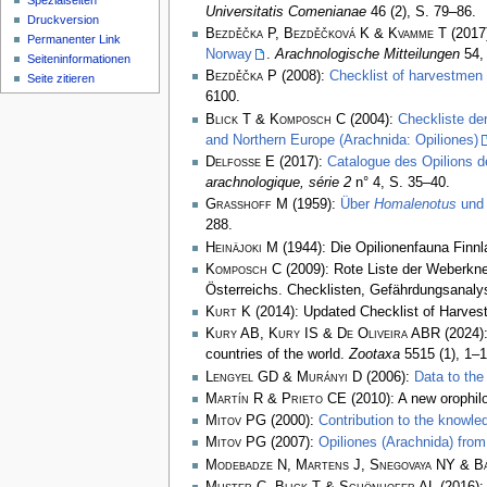
Spezialseiten
Universitatis Comenianae
46 (2), S. 79–86.
Druckversion
Bezděčka P, Bezděčková K & Kvamme T
(2017
Permanenter Link
Norway
.
Arachnologische Mitteilungen
54, 
Seiten­­informationen
Bezděčka P
(2008):
Checklist of harvestmen 
Seite zitieren
6100.
Blick T & Komposch C
(2004):
Checkliste de
and Northern Europe (Arachnida: Opiliones)
Delfosse E
(2017):
Catalogue des Opilions d
arachnologique, série 2
n° 4, S. 35–40.
Grasshoff M
(1959):
Über
Homalenotus
un
288.
Heinäjoki M
(1944): Die Opilionenfauna Finn
Komposch C
(2009): Rote Liste der Weberkne
Österreichs. Checklisten, Gefährdungsanal
Kurt K
(2014): Updated Checklist of Harvest
Kury AB, Kury IS & De Oliveira ABR
(2024):
countries of the world.
Zootaxa
5515 (1), 1–1
Lengyel GD & Murányi D
(2006):
Data to the
Martín R & Prieto CE
(2010): A new orophil
Mitov PG
(2000):
Contribution to the knowle
Mitov PG
(2007):
Opiliones (Arachnida) from
Modebadze N, Martens J, Snegovaya NY & B
Muster C, Blick T & Schönhofer AL
(2016)