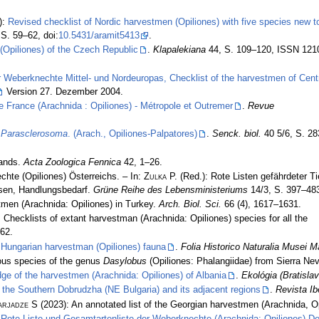
):
Revised checklist of Nordic harvestmen (Opiliones) with five species new t
S. 59–62, doi:
10.5431/aramit5413
.
(Opiliones) of the Czech Republic
.
Klapalekiana
44, S. 109–120, ISSN 121
r Weberknechte Mittel- und Nordeuropas, Checklist of the harvestmen of Cent
Version 27. Dezember 2004.
e France (Arachnida : Opiliones) - Métropole et Outremer
.
Revue
d
Parasclerosoma
. (Arach., Opiliones-Palpatores)
.
Senck. biol.
40 5/6, S. 28
lands.
Acta Zoologica Fennica
42, 1–26.
chte (Opiliones) Österreichs. – In:
Zulka
P. (Red.): Rote Listen gefährdeter Ti
ysen, Handlungsbedarf.
Grüne Reihe des Lebensministeriums
14/3, S. 397–48
men (Arachnida: Opiliones) in Turkey.
Arch. Biol. Sci.
66 (4), 1617–1631.
 Checklists of extant harvestman (Arachnida: Opiliones) species for all the
62.
 Hungarian harvestman (Opiliones) fauna
.
Folia Historico Naturalia Musei M
ous species of the genus
Dasylobus
(Opiliones: Phalangiidae) from Sierra Ne
dge of the harvestmen (Arachnida: Opiliones) of Albania
.
Ekológia (Bratislav
 the Southern Dobrudzha (NE Bulgaria) and its adjacent regions
.
Revista Ib
arjadze S
(2023): An annotated list of the Georgian harvestmen (Arachnida, O
:
Rote Liste und Gesamtartenliste der Weberknechte (Arachnida: Opiliones) D