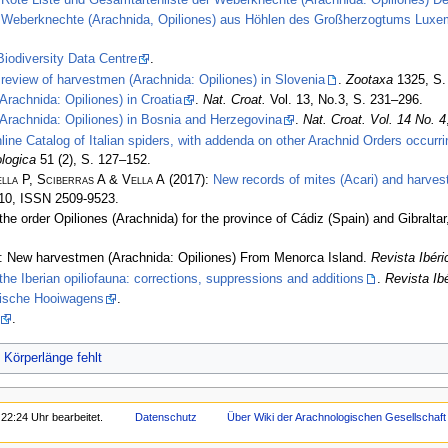
:
Weberknechte (Arachnida, Opiliones) aus Höhlen des Großherzogtums Luxemb
 Biodiversity Data Centre
.
 review of harvestmen (Arachnida: Opiliones) in Slovenia
.
Zootaxa
1325, S.
rachnida: Opiliones) in Croatia
.
Nat. Croat.
Vol. 13, No.3, S. 231–296.
Arachnida: Opiliones) in Bosnia and Herzegovina
.
Nat. Croat. Vol. 14 No. 4
nline Catalog of Italian spiders, with addenda on other Arachnid Orders occurr
logica
51 (2), S. 127–152.
lla P, Sciberras A & Vella A
(2017):
New records of mites (Acari) and harvest
110, ISSN 2509-9523.
the order Opiliones (Arachnida) for the province of Cádiz (Spain) and Gibraltar
: New harvestmen (Arachnida: Opiliones) From Menorca Island.
Revista Ibér
the Iberian opiliofauna: corrections, suppressions and additions
.
Revista Ib
lgische Hooiwagens
.
.
Körperlänge fehlt
22:24 Uhr bearbeitet.
Datenschutz
Über Wiki der Arachnologischen Gesellschaft 