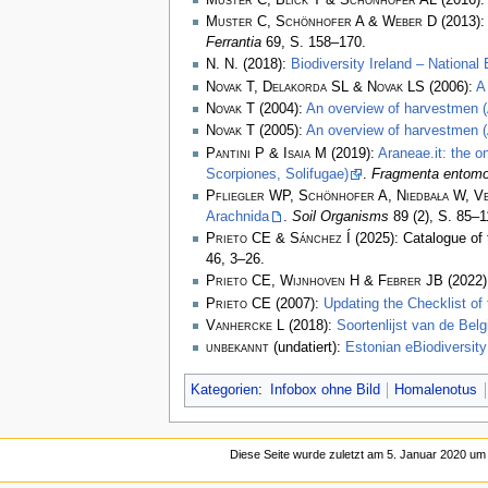
Muster C, Schönhofer A & Weber D
(2013)
Ferrantia
69, S. 158–170.
N. N.
(2018):
Biodiversity Ireland – National
Novak T, Delakorda SL & Novak LS
(2006):
A
Novak T
(2004):
An overview of harvestmen (A
Novak T
(2005):
An overview of harvestmen (
Pantini P & Isaia M
(2019):
Araneae.it: the o
Scorpiones, Solifugae)
.
Fragmenta entomo
Pfliegler WP, Schönhofer A, Niedbała W, Ve
Arachnida
.
Soil Organisms
89 (2), S. 85–
Prieto CE & Sánchez Í
(2025): Catalogue of 
46, 3–26.
Prieto CE, Wijnhoven H & Febrer JB
(2022)
Prieto CE
(2007):
Updating the Checklist of 
Vanhercke L
(2018):
Soortenlijst van de Be
unbekannt
(undatiert):
Estonian eBiodiversity
Kategorien
:
Infobox ohne Bild
Homalenotus
Diese Seite wurde zuletzt am 5. Januar 2020 um 