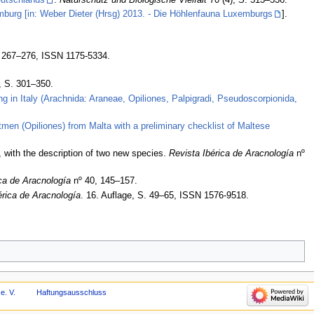
urg [in: Weber Dieter (Hrsg) 2013. - Die Höhlenfauna Luxemburgs
].
 267–276, ISSN 1175-5334.
, S. 301–350.
ing in Italy (Arachnida: Araneae, Opiliones, Palpigradi, Pseudoscorpionida,
men (Opiliones) from Malta with a preliminary checklist of Maltese
, with the description of two new species.
Revista Ibérica de Aracnología
nº
ica de Aracnología
nº 40, 145–157.
érica de Aracnología
. 16. Auflage, S. 49–65, ISSN 1576-9518.
e. V.
Haftungsausschluss