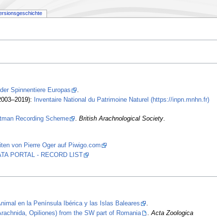
ersionsgeschichte
 der Spinnentiere Europas
.
2003–2019):
Inventaire National du Patrimoine Naturel (https://inpn.mnhn.fr)
stman Recording Scheme
.
British Arachnological Society
.
ten von Pierre Oger auf Piwigo.com
 DATA PORTAL - RECORD LIST
nimal en la Península Ibérica y las Islas Baleares
.
(Arachnida, Opiliones) from the SW part of Romania
.
Acta Zoologica