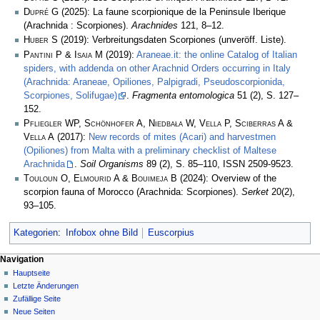
Dupré G
(2025): La faune scorpionique de la Peninsule Iberique
(Arachnida : Scorpiones).
Arachnides
121, 8–12.
Huber S
(2019): Verbreitungsdaten Scorpiones (unveröff. Liste).
Pantini P & Isaia M
(2019):
Araneae.it: the online Catalog of Italian
spiders, with addenda on other Arachnid Orders occurring in Italy
(Arachnida: Araneae, Opiliones, Palpigradi, Pseudoscorpionida,
Scorpiones, Solifugae)
.
Fragmenta entomologica
51 (2), S. 127–
152.
Pfliegler WP, Schönhofer A, Niedbała W, Vella P, Sciberras A &
Vella A
(2017):
New records of mites (Acari) and harvestmen
(Opiliones) from Malta with a preliminary checklist of Maltese
Arachnida
.
Soil Organisms
89 (2), S. 85–110, ISSN 2509-9523.
Touloun O, Elmourid A & Bouimeja B
(2024): Overview of the
scorpion fauna of Morocco (Arachnida: Scorpiones).
Serket
20(2),
93–105.
Kategorien
:
Infobox ohne Bild
Euscorpius
Navigation
Hauptseite
Letzte Änderungen
Zufällige Seite
Neue Seiten