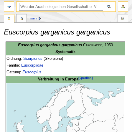
mehr
Euscorpius garganicus garganicus
Zur
Zur
Euscorpius garganicus garganicus
Caporiacco
, 1950
Navigation
Suche
Systematik
springen
springen
Ordnung:
Scorpiones
(Skorpione)
Familie:
Euscorpiidae
Gattung:
Euscorpius
[Quellen]
Verbreitung in Europa