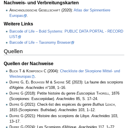
Nachweis- und Verbreitungskarten
Arachnologische Gesellschaft
(2020):
Atlas der Spinnentiere
Europas
.
Weitere Links
Barcode of Life – Bold Systems: PUBLIC DATA PORTAL - RECORD
LIST
Barcode of Life – Taxonomy Browser
Quellen
Quellen der Nachweise
Blick T & Komposch C
(2004):
Checkliste der Skorpione Mittel- und
Westeuropas
.
Dupre G, El Bouhissi M & Sadine SE
(2023): La faune des scorpions
d'Algérie.
Arachnides
n°108, 1–16.
Dupre G
(2018): Petite histoire du genre
Euscorpius
Thorell
, 1876
(Scorpiones: Euscorpiidae).
Arachnides
85, S. 17–24.
Dupre G
(2021): Check-list des espèces du genre
Buthus
Leach
,
1815 (Scorpiones: Buthidae).
Arachnides
103, 1­–12.
Dupre G
(2021): Histoire des scorpions de Libye.
Arachnides
103,
13–17.
Dupre G
(2024): Les Scorpions d'Afrique.
Arachnides
117, 1–72.