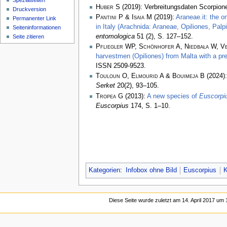
Spezialseiten
Huber S
(2019): Verbreitungsdaten Scorpiones
Druckversion
Pantini P & Isaia M
(2019):
Araneae.it: the o
Permanenter Link
in Italy (Arachnida: Araneae, Opiliones, Pal
Seiten­­informationen
entomologica
51 (2), S. 127–152.
Seite zitieren
Pfliegler WP, Schönhofer A, Niedbała W, Ve
harvestmen (Opiliones) from Malta with a pre
ISSN 2509-9523.
Touloun O, Elmourid A & Bouimeja B
(2024):
Serket
20(2), 93–105.
Tropea G
(2013):
A new species of
Euscorpi
Euscorpius
174, S. 1–10.
Kategorien
:
Infobox ohne Bild
Euscorpius
K
Diese Seite wurde zuletzt am 14. April 2017 um 