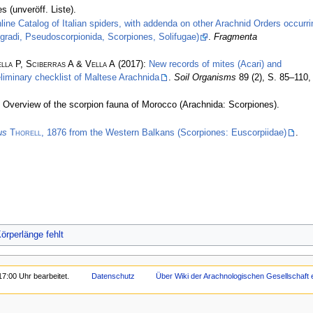
 (unveröff. Liste).
nline Catalog of Italian spiders, with addenda on other Arachnid Orders occurri
pigradi, Pseudoscorpionida, Scorpiones, Solifugae)
.
Fragmenta
lla P, Sciberras A & Vella A
(2017):
New records of mites (Acari) and
liminary checklist of Maltese Arachnida
.
Soil Organisms
89 (2), S. 85–110,
 Overview of the scorpion fauna of Morocco (Arachnida: Scorpiones).
us
Thorell
, 1876 from the Western Balkans (Scorpiones: Euscorpiidae)
.
örperlänge fehlt
17:00 Uhr bearbeitet.
Datenschutz
Über Wiki der Arachnologischen Gesellschaft e