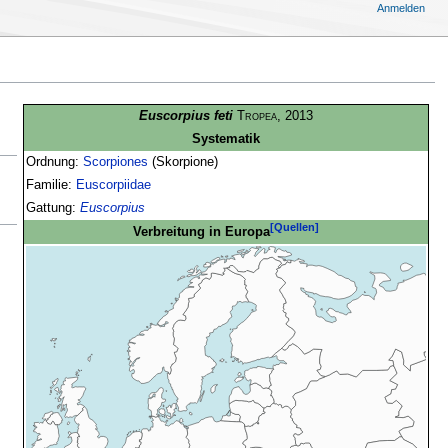
Anmelden
Euscorpius feti
Tropea
, 2013
Systematik
Ordnung:
Scorpiones
(Skorpione)
Familie:
Euscorpiidae
Gattung:
Euscorpius
[Quellen]
Verbreitung in Europa