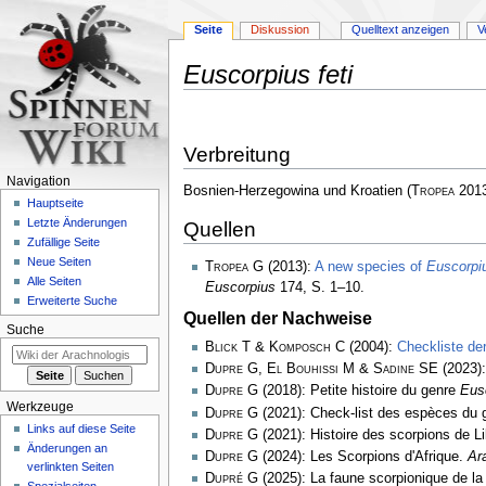
Seite
Diskussion
Quelltext anzeigen
V
Euscorpius feti
Zur
Zur
Navigation
Suche
Verbreitung
springen
springen
Navigation
Bosnien-Herzegowina und Kroatien
(
Tropea
2013
Hauptseite
Letzte Änderungen
Quellen
Zufällige Seite
Neue Seiten
Tropea G
(2013):
A new species of
Euscorpi
Alle Seiten
Euscorpius
174, S. 1–10.
Erweiterte Suche
Quellen der Nachweise
Suche
Blick T & Komposch C
(2004):
Checkliste de
Dupre G, El Bouhissi M & Sadine SE
(2023):
Dupre G
(2018): Petite histoire du genre
Eus
Werkzeuge
Dupre G
(2021): Check-list des espèces du
Links auf diese Seite
Dupre G
(2021): Histoire des scorpions de L
Änderungen an
Dupre G
(2024): Les Scorpions d'Afrique.
Ar
verlinkten Seiten
Dupré G
(2025): La faune scorpionique de la