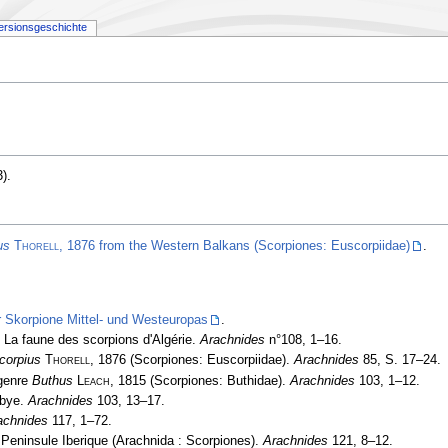
ersionsgeschichte
)
.
us
Thorell
, 1876 from the Western Balkans (Scorpiones: Euscorpiidae)
.
r Skorpione Mittel- und Westeuropas
.
 La faune des scorpions d'Algérie.
Arachnides
n°108, 1–16.
corpius
Thorell
, 1876 (Scorpiones: Euscorpiidae).
Arachnides
85, S. 17–24.
 genre
Buthus
Leach
, 1815 (Scorpiones: Buthidae).
Arachnides
103, 1­–12.
ibye.
Arachnides
103, 13–17.
achnides
117, 1–72.
 Peninsule Iberique (Arachnida : Scorpiones).
Arachnides
121, 8–12.