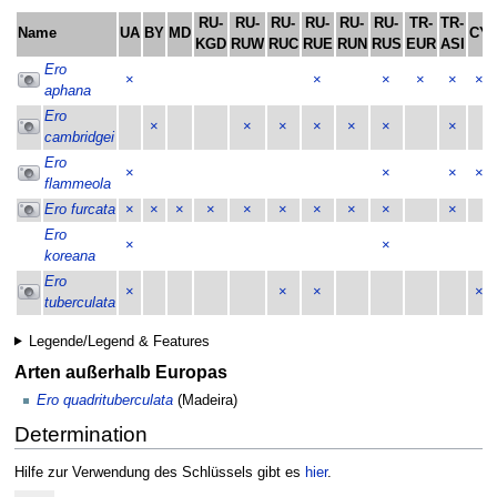
RU-
RU-
RU-
RU-
RU-
RU-
TR-
TR-
Name
UA
BY
MD
CY
KGD
RUW
RUC
RUE
RUN
RUS
EUR
ASI
Ero
×
×
×
×
×
×
aphana
Ero
×
×
×
×
×
×
×
cambridgei
Ero
×
×
×
×
flammeola
Ero furcata
×
×
×
×
×
×
×
×
×
×
Ero
×
×
koreana
Ero
×
×
×
×
tuberculata
Legende/Legend & Features
Arten außerhalb Europas
Ero quadrituberculata
(Madeira)
Determination
Hilfe zur Verwendung des Schlüssels gibt es
hier
.