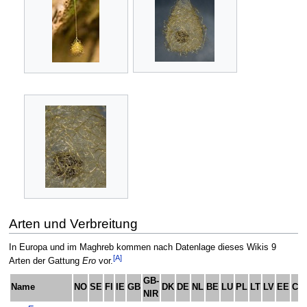
Arten und Verbreitung
In Europa und im Maghreb kommen nach Datenlage dieses Wikis 9
[A]
Arten der Gattung
Ero
vor.
GB-
Name
NO
SE
FI
IE
GB
DK
DE
NL
BE
LU
PL
LT
LV
EE
CH
NIR