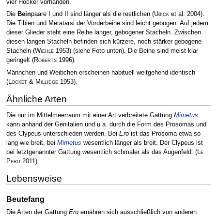
vier Höcker vorhanden.
Die
Bein
paare I und II sind länger als die restlichen
(
Ubick
et al. 2004)
.
Die Tibien und Metatarsi der Vorderbeine sind leicht gebogen. Auf jedem
dieser Glieder steht eine Reihe langer, gebogener Stacheln. Zwischen
diesen langen Stacheln befinden sich kürzere, noch stärker gebogene
Stacheln
(
Wiehle
1953)
(siehe Foto unten). Die Beine sind meist klar
geringelt
(
Roberts
1996)
.
Männchen und Weibchen erscheinen habituell weitgehend identisch
(
Locket & Millidge
1953)
.
Ähnliche Arten
Die nur im Mittelmeerraum mit einer Art verbreitete Gattung
Mimetus
kann anhand der Genitalien und u.a. durch die Form des Prosomas und
des Clypeus unterschieden werden. Bei
Ero
ist das Prosoma etwa so
lang wie breit, bei
Mimetus
wesentlich länger als breit. Der Clypeus ist
bei letztgenannter Gattung wesentlich schmaler als das Augenfeld.
(
Le
Peru
2011)
Lebensweise
Beutefang
Die Arten der Gattung
Ero
ernähren sich ausschließlich von anderen