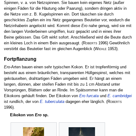
Spinnen, v. a. von Netzspinnen. Sie bauen kein eigenes Netz (außer
einigen Fäden für die Häutung oder Paarung), sondern dringen aktiv in
die Netze von z. B. Kugelspinnen ein. Dort täuschen sie durch
geschicktes Zupfen ein ins Netz gegangenes Beutetier vor, wodurch die
Netzinhaberin angelockt wird. Kommt diese
Ero
nahe genug, wird sie mit
den langen Vorderbeinen umgriffen, kurz gepackt und in eines ihrer
Beine gebissen. Das Gift wirkt sofort. Anschließend wird die Beute durch
ein kleines Loch in einem Bein ausgesaugt.
(
Roberts
1996)
Gewöhnlich
verstirbt das Beutetier fast im gleichen Augenblick
(
Wiehle
1953)
.
Fortpflanzung
Ero
-Arten bauen einen sehr typischen Kokon. Er ist tropfenförmig und
besteht aus einem bräunlichen, transparenten Hüllgespinst, welches mit
gekräuselten, drahtartigen Fäden umgeben wird. Er hängt an einem
langen, dünnen, aber steifen Faden mit bis zu 1 cm Abstand unter
Vorsprüngen, Blättern oder an Rinde. Im Spätsommer kann man die
Eikokons gehäuft finden. Der Eikokon von
Ero furcata
und
E. cambridgei
ist rundlich, der von
E. tuberculata
dagegen eher länglich.
(
Roberts
1996)
.
Eikokon von
Ero
sp.