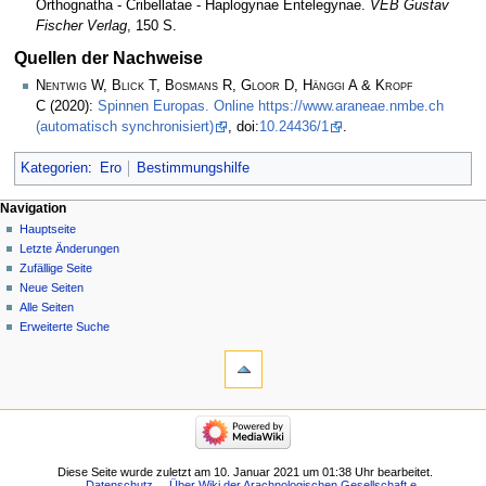
Orthognatha - Cribellatae - Haplogynae Entelegynae.
VEB Gustav
Fischer Verlag
, 150 S.
Quellen der Nachweise
Nentwig W, Blick T, Bosmans R, Gloor D, Hänggi A & Kropf
C
(2020):
Spinnen Europas. Online https://www.araneae.nmbe.ch
(automatisch synchronisiert)
, doi:
10.24436/1
.
Kategorien
:
Ero
Bestimmungshilfe
Navigation
Hauptseite
Letzte Änderungen
Zufällige Seite
Neue Seiten
Alle Seiten
Erweiterte Suche
Diese Seite wurde zuletzt am 10. Januar 2021 um 01:38 Uhr bearbeitet.
Datenschutz
Über Wiki der Arachnologischen Gesellschaft e.