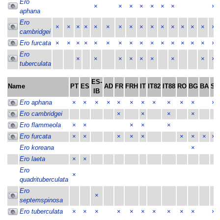
Ero
×
×
×
×
×
×
×
×
aphana
Ero
×
×
×
×
×
×
×
×
×
×
×
×
×
×
×
×
cambridgei
Ero furcata
×
×
×
×
×
×
×
×
×
×
×
×
×
×
×
×
Ero
×
×
×
×
×
×
×
×
×
tuberculata
ES-
Name
PT
ES
AD
FR
FRH
IT
IT82
IT88
RO
BG
BA
SI
IB
Ero aphana
×
×
×
×
×
×
×
×
×
×
×
×
Ero cambridgei
×
×
×
×
Ero flammeola
×
×
×
×
×
Ero furcata
×
×
×
×
×
×
×
×
×
Ero koreana
×
Ero laeta
×
×
Ero
×
quadrituberculata
Ero
×
septemspinosa
Ero tuberculata
×
×
×
×
×
×
×
×
×
×
×