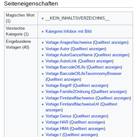
Seiteneigenschaften
Magisches Wort
__KEIN_INHALTSVERZEICHNIS__
(1)
Versteckte
Kategorie:Infobox mit Bild
Kategorie (1)
Eingebundene
Vorlage:AragesNachweise
(
Quelltext anzeigen
)
Vorlagen (40)
Vorlage:Autor
(
Quelltext anzeigen
)
Vorlage:AutorGanzerName
(
Quelltext anzeigen
)
Vorlage:AutorLink
(
Quelltext anzeigen
)
Vorlage:BarcodeOfLife
(
Quelltext anzeigen
)
Vorlage:BarcodeOfLifeTaxomnomyBrowser
(
Quelltext anzeigen
)
Vorlage:Begriff
(
Quelltext anzeigen
)
Vorlage:Familie2Ordnung
(
Quelltext anzeigen
)
Vorlage:FinnlandNachweise
(
Quelltext anzeigen
)
Vorlage:FinnlandNachweiseUrl
(
Quelltext
anzeigen
)
Vorlage:Genus
(
Quelltext anzeigen
)
Vorlage:HAR
(
Quelltext anzeigen
)
Vorlage:HMA
(
Quelltext anzeigen
)
Vorlage:I
(
Quelltext anzeigen
)