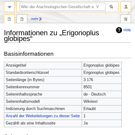
mehr
Hilfe
Informationen zu „Erigonoplus
globipes“
Zur
Zur
Basisinformationen
Navigation
Suche
springen
springen
Anzeigetitel
Erigonoplus globipes
Standardsortierschlüssel
Erigonoplus globipes
Seitenlänge (in Bytes)
3.176
Seitenkennnummer
8501
Seiteninhaltssprache
de - Deutsch
Seiteninhaltsmodell
Wikitext
Indizierung durch Suchmaschinen
Erlaubt
Anzahl der Weiterleitungen zu dieser Seite
1
Gezählt als eine Inhaltsseite
Ja