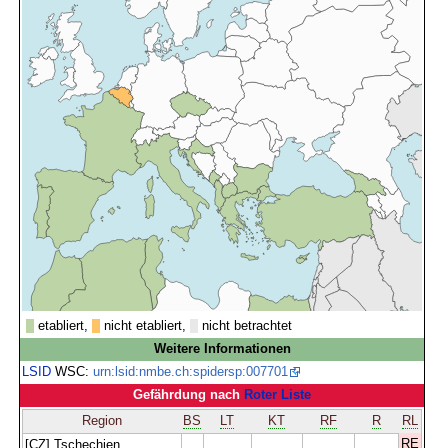
etabliert,
nicht etabliert,
nicht betrachtet
Weitere Informationen
LSID
WSC:
urn:lsid:nmbe.ch:spidersp:007701
Gefährdung nach
Roter Liste
Region
BS
LT
KT
RF
R
RL
RE
[CZ] Tschechien