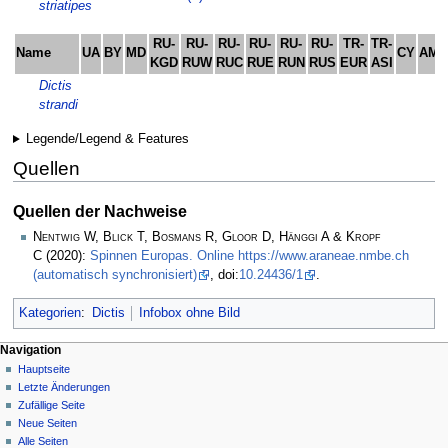
striatipes
RU-
RU-
RU-
RU-
RU-
RU-
TR-
TR-
Name
UA
BY
MD
CY
AM
KGD
RUW
RUC
RUE
RUN
RUS
EUR
ASI
Dictis
strandi
Legende/Legend & Features
Quellen
Quellen der Nachweise
Nentwig W, Blick T, Bosmans R, Gloor D, Hänggi A & Kropf
C
(2020):
Spinnen Europas. Online https://www.araneae.nmbe.ch
(automatisch synchronisiert)
, doi:
10.24436/1
.
Kategorien
:
Dictis
Infobox ohne Bild
Navigation
Hauptseite
Letzte Änderungen
Zufällige Seite
Neue Seiten
Alle Seiten