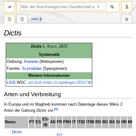
mehr
Dictis
Zur
Zur
Dictis
L. Koch
, 1872
Navigation
Suche
Systematik
springen
springen
Ordnung:
Araneae
(Webspinnen)
Familie:
Scytodidae
(Speispinnen)
Weitere Informationen
LSID
WSC:
urn:lsid:nmbe.ch:spidergen:00327
Arten und Verbreitung
In Europa und im Maghreb kommen nach Datenlage dieses Wikis 2
[A]
Arten der Gattung
Dictis
vor.
ES-
Name
PT
ES
AD
FR
FRH
IT
IT82
IT88
RO
BG
BA
SI
HR
ME
IB
Dictis
(×)