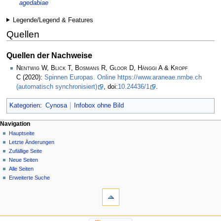
agedabiae
Legende/Legend & Features
Quellen
Quellen der Nachweise
Nentwig W, Blick T, Bosmans R, Gloor D, Hänggi A & Kropf
C
(2020):
Spinnen Europas. Online https://www.araneae.nmbe.ch
(automatisch synchronisiert)
, doi:
10.24436/1
.
Kategorien
:
Cynosa
Infobox ohne Bild
Navigation
Hauptseite
Letzte Änderungen
Zufällige Seite
Neue Seiten
Alle Seiten
Erweiterte Suche