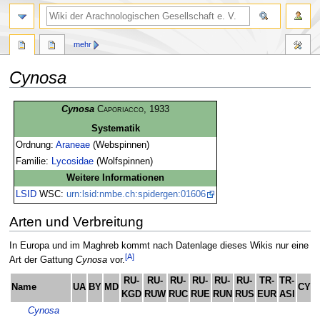
mehr
Cynosa
Zur
Zur
Cynosa
Caporiacco
, 1933
Navigation
Suche
Systematik
springen
springen
Ordnung:
Araneae
(Webspinnen)
Familie:
Lycosidae
(Wolfspinnen)
Weitere Informationen
LSID
WSC:
urn:lsid:nmbe.ch:spidergen:01606
Arten und Verbreitung
In Europa und im Maghreb kommt nach Datenlage dieses Wikis nur eine
[A]
Art der Gattung
Cynosa
vor.
RU-
RU-
RU-
RU-
RU-
RU-
TR-
TR-
Name
UA
BY
MD
CY
KGD
RUW
RUC
RUE
RUN
RUS
EUR
ASI
Cynosa