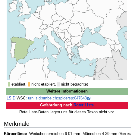
etabliert,
nicht etabliert,
nicht betrachtet
Weitere Informationen
LSID
WSC:
urn:lsid:nmbe.ch:spidersp:047643
Gefährdung nach
Roter Liste
Rote Liste-Daten liegen uns für dieses Taxon nicht vor.
Merkmale
Körperlänge
: Weibchen erreichen 6,01 mm, Männchen 4,39 mm
(
Ribera