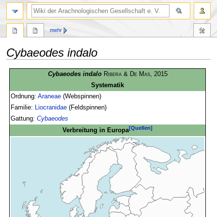
mehr
Cybaeodes indalo
Zur
Zur
Cybaeodes indalo
Ribera & De Mas
, 2015
Navigation
Suche
Systematik
springen
springen
Ordnung:
Araneae
(Webspinnen)
Familie:
Liocranidae
(Feldspinnen)
Gattung:
Cybaeodes
[Quellen]
Verbreitung in Europa