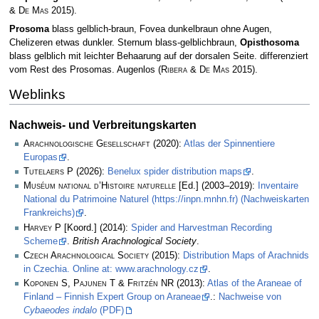
& De Mas
2015)
.
Prosoma
blass gelblich-braun, Fovea dunkelbraun ohne Augen,
Chelizeren etwas dunkler. Sternum blass-gelblichbraun,
Opisthosoma
blass gelblich mit leichter Behaarung auf der dorsalen Seite. differenziert
vom Rest des Prosomas. Augenlos
(
Ribera & De Mas
2015)
.
Weblinks
Nachweis- und Verbreitungskarten
Arachnologische Gesellschaft
(2020):
Atlas der Spinnentiere
Europas
.
Tutelaers P
(2026):
Benelux spider distribution maps
.
Muséum national d’Histoire naturelle
[Ed.] (2003–2019):
Inventaire
National du Patrimoine Naturel (https://inpn.mnhn.fr) (Nachweiskarten
Frankreichs)
.
Harvey P
[Koord.] (2014):
Spider and Harvestman Recording
Scheme
.
British Arachnological Society
.
Czech Arachnological Society
(2015):
Distribution Maps of Arachnids
in Czechia. Online at: www.arachnology.cz
.
Koponen S, Pajunen T & Fritzén NR
(2013):
Atlas of the Araneae of
Finland – Finnish Expert Group on Araneae
.:
Nachweise von
Cybaeodes indalo
(PDF)