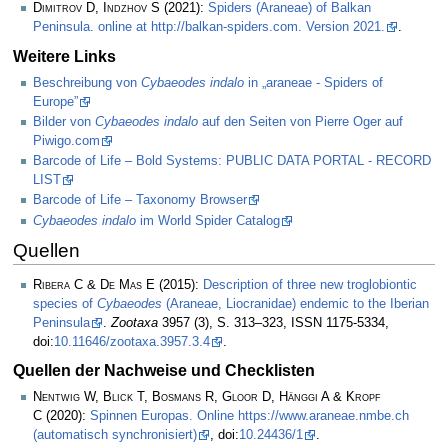
Dimitrov D, Indzhov S
(2021):
Spiders (Araneae) of Balkan
Peninsula. online at http://balkan-spiders.com. Version 2021.
.
Weitere Links
Beschreibung von
Cybaeodes indalo
in „araneae - Spiders of
Europe”
Bilder von
Cybaeodes indalo
auf den Seiten von Pierre Oger auf
Piwigo.com
Barcode of Life – Bold Systems: PUBLIC DATA PORTAL - RECORD
LIST
Barcode of Life – Taxonomy Browser
Cybaeodes indalo
im World Spider Catalog
Quellen
Ribera C & De Mas E
(2015):
Description of three new troglobiontic
species of
Cybaeodes
(Araneae, Liocranidae) endemic to the Iberian
Peninsula
.
Zootaxa
3957 (3), S. 313–323, ISSN 1175-5334,
doi:
10.11646/zootaxa.3957.3.4
.
Quellen der Nachweise und Checklisten
Nentwig W, Blick T, Bosmans R, Gloor D, Hänggi A & Kropf
C
(2020):
Spinnen Europas. Online https://www.araneae.nmbe.ch
(automatisch synchronisiert)
, doi:
10.24436/1
.