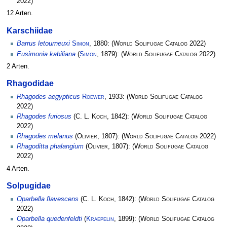
2022)
12 Arten.
Karschiidae
Barrus letourneuxi
Simon
, 1880:
(
World Solifugae Catalog
2022)
Eusimonia kabiliana
(
Simon
, 1879):
(
World Solifugae Catalog
2022)
2 Arten.
Rhagodidae
Rhagodes aegypticus
Roewer
, 1933:
(
World Solifugae Catalog
2022)
Rhagodes furiosus
(
C. L. Koch
, 1842):
(
World Solifugae Catalog
2022)
Rhagodes melanus
(
Olivier
, 1807):
(
World Solifugae Catalog
2022)
Rhagoditta phalangium
(
Olivier
, 1807):
(
World Solifugae Catalog
2022)
4 Arten.
Solpugidae
Oparbella flavescens
(
C. L. Koch
, 1842):
(
World Solifugae Catalog
2022)
Oparbella quedenfeldti
(
Kraepelin
, 1899):
(
World Solifugae Catalog