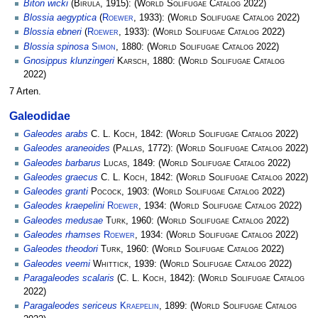
Biton wicki
(
Birula
, 1915):
(
World Solifugae Catalog
2022)
Blossia aegyptica
(
Roewer
, 1933):
(
World Solifugae Catalog
2022)
Blossia ebneri
(
Roewer
, 1933):
(
World Solifugae Catalog
2022)
Blossia spinosa
Simon
, 1880:
(
World Solifugae Catalog
2022)
Gnosippus klunzingeri
Karsch
, 1880:
(
World Solifugae Catalog
2022)
7 Arten.
Galeodidae
Galeodes arabs
C. L. Koch
, 1842:
(
World Solifugae Catalog
2022)
Galeodes araneoides
(
Pallas
, 1772):
(
World Solifugae Catalog
2022)
Galeodes barbarus
Lucas
, 1849:
(
World Solifugae Catalog
2022)
Galeodes graecus
C. L. Koch
, 1842:
(
World Solifugae Catalog
2022)
Galeodes granti
Pocock
, 1903:
(
World Solifugae Catalog
2022)
Galeodes kraepelini
Roewer
, 1934:
(
World Solifugae Catalog
2022)
Galeodes medusae
Turk
, 1960:
(
World Solifugae Catalog
2022)
Galeodes rhamses
Roewer
, 1934:
(
World Solifugae Catalog
2022)
Galeodes theodori
Turk
, 1960:
(
World Solifugae Catalog
2022)
Galeodes veemi
Whittick
, 1939:
(
World Solifugae Catalog
2022)
Paragaleodes scalaris
(
C. L. Koch
, 1842):
(
World Solifugae Catalog
2022)
Paragaleodes sericeus
Kraepelin
, 1899:
(
World Solifugae Catalog