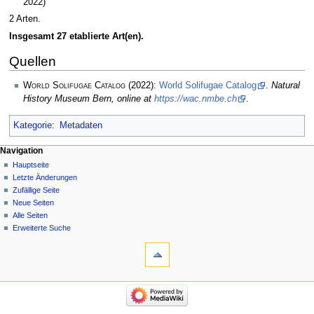
2022)
2 Arten.
Insgesamt 27 etablierte Art(en).
Quellen
World Solifugae Catalog
(2022):
World Solifugae Catalog
.
Natural
History Museum Bern, online at
https://wac.nmbe.ch
.
Kategorie
:
Metadaten
Navigation
Hauptseite
Letzte Änderungen
Zufällige Seite
Neue Seiten
Alle Seiten
Erweiterte Suche