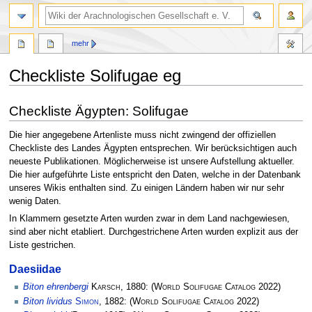
mehr
Checkliste Solifugae eg
Zur
Zur
Checkliste Ägypten: Solifugae
Navigation
Suche
springen
springen
Die hier angegebene Artenliste muss nicht zwingend der offiziellen
Checkliste des Landes Ägypten entsprechen. Wir berücksichtigen auch
neueste Publikationen. Möglicherweise ist unsere Aufstellung aktueller.
Die hier aufgeführte Liste entspricht den Daten, welche in der Datenbank
unseres Wikis enthalten sind. Zu einigen Ländern haben wir nur sehr
wenig Daten.
In Klammern gesetzte Arten wurden zwar in dem Land nachgewiesen,
sind aber nicht etabliert. Durchgestrichene Arten wurden explizit aus der
Liste gestrichen.
Daesiidae
Biton ehrenbergi
Karsch
, 1880:
(
World Solifugae Catalog
2022)
Biton lividus
Simon
, 1882:
(
World Solifugae Catalog
2022)