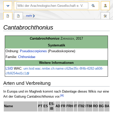
mehr
Cantabrochthonius
Zur
Zur
Cantabrochthonius
Zaragoza
, 2017
Navigation
Suche
Systematik
springen
springen
Ordnung:
Pseudoscorpiones
(Pseudoskorpione)
Familie:
Chthoniidae
Weitere Informationen
LSID
WAC:
urn:lsid:wac.nmbe.ch:name:c62be35c-8f4b-4282-a608-
cfb9254ed1c1
Arten und Verbreitung
In Europa und im Maghreb kommt nach Datenlage dieses Wikis nur eine
[A]
Art der Gattung
Cantabrochthonius
vor.
ES-
Name
PT
ES
AD
FR
FRH
IT
IT82
IT88
RO
BG
BA
S
IB