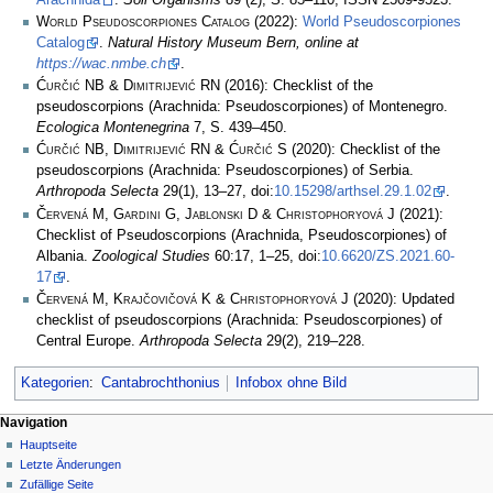
World Pseudoscorpiones Catalog
(2022):
World Pseudoscorpiones
Catalog
.
Natural History Museum Bern, online at
https://wac.nmbe.ch
.
Ćurčić NB & Dimitrijević RN
(2016): Checklist of the
pseudoscorpions (Arachnida: Pseudoscorpiones) of Montenegro.
Ecologica Montenegrina
7, S. 439–450.
Ćurčić NB, Dimitrijević RN & Ćurčić S
(2020): Checklist of the
pseudoscorpions (Arachnida: Pseudoscorpiones) of Serbia.
Arthropoda Selecta
29(1), 13–27, doi:
10.15298/arthsel.29.1.02
.
Červená M, Gardini G, Jablonski D & Christophoryová J
(2021):
Checklist of Pseudoscorpions (Arachnida, Pseudoscorpiones) of
Albania.
Zoological Studies
60:17, 1–25, doi:
10.6620/ZS.2021.60-
17
.
Červená M, Krajčovičová K & Christophoryová J
(2020): Updated
checklist of pseudoscorpions (Arachnida: Pseudoscorpiones) of
Central Europe.
Arthropoda Selecta
29(2), 219–228.
Kategorien
:
Cantabrochthonius
Infobox ohne Bild
Navigation
Hauptseite
Letzte Änderungen
Zufällige Seite