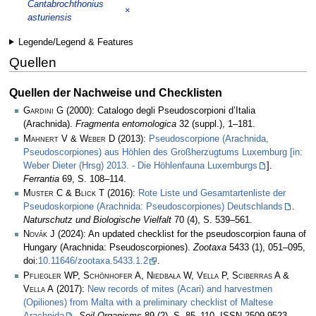
Cantabrochthonius
×
asturiensis
Legende/Legend & Features
Quellen
Quellen der Nachweise und Checklisten
Gardini G
(2000): Catalogo degli Pseudoscorpioni d’Italia
(Arachnida).
Fragmenta entomologica
32 (suppl.), 1–181.
Mahnert V & Weber D
(2013):
Pseudoscorpione (Arachnida,
Pseudoscorpiones) aus Höhlen des Großherzugtums Luxemburg [in:
Weber Dieter (Hrsg) 2013. - Die Höhlenfauna Luxemburgs
].
Ferrantia
69, S. 108–114.
Muster C & Blick T
(2016):
Rote Liste und Gesamtartenliste der
Pseudoskorpione (Arachnida: Pseudoscorpiones) Deutschlands
.
Naturschutz und Biologische Vielfalt
70 (4), S. 539–561.
Novák J
(2024): An updated checklist for the pseudoscorpion fauna of
Hungary (Arachnida: Pseudoscorpiones).
Zootaxa
5433 (1), 051–095,
doi:
10.11646/zootaxa.5433.1.2
.
Pfliegler WP, Schönhofer A, Niedbała W, Vella P, Sciberras A &
Vella A
(2017):
New records of mites (Acari) and harvestmen
(Opiliones) from Malta with a preliminary checklist of Maltese
Arachnida
.
Soil Organisms
89 (2), S. 85–110, ISSN 2509-9523.