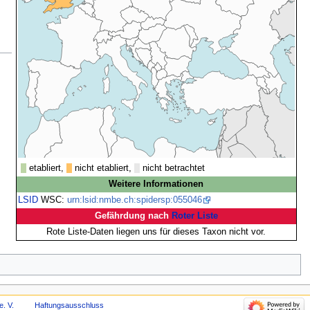
etabliert,
nicht etabliert,
nicht betrachtet
Weitere Informationen
LSID
WSC:
urn:lsid:nmbe.ch:spidersp:055046
Gefährdung nach
Roter Liste
Rote Liste-Daten liegen uns für dieses Taxon nicht vor.
e. V.
Haftungsausschluss