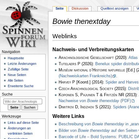
Seite
Diskussion
Quelltext anzeigen
V
Bowie thenextday
Zur
Zur
Weblinks
Navigation
Suche
springen
springen
Nachweis- und Verbreitungskarten
Navigation
Arachnologische Gesellschaft
(2020):
Atlas
Hauptseite
Tutelaers P
(2026):
Benelux spider distribu
Letzte Änderungen
Zufällige Seite
Muséum national d’Histoire naturelle
[Ed.] (
Neue Seiten
(Nachweiskarten Frankreichs)
.
Alle Seiten
Harvey P
[Koord.] (2014):
Spider and Harve
Erweiterte Suche
Czech Arachnological Society
(2015):
Distr
Suche
Koponen S, Pajunen T & Fritzén NR
(2013):
Nachweise von
Bowie thenextday
(PDF)
Dimitrov D, Indzhov S
(2021):
Spiders (Arane
Weitere Links
Werkzeuge
Links auf diese Seite
Beschreibung von
Bowie thenextday
in „aran
Änderungen an
Bilder von
Bowie thenextday
auf den Seiten 
verlinkten Seiten
Barcode of Life – Bold Systems: PUBLIC