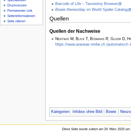
Spezialseiten
Barcode of Life – Taxonomy Browser
Druckversion
Bowie thenextday
im World Spider Catalog
Permanenter Link
Seiten­­informationen
Quellen
Seite zitieren
Quellen der Nachweise
Nentwig W, Blick T, Bosmans R, Gloor D, H
https://www.araneae.nmbe.ch (automatisch s
Kategorien
:
Infobox ohne Bild
Bowie
Neozo
Diese Seite wurde zuletzt am 29. März 2025 um 