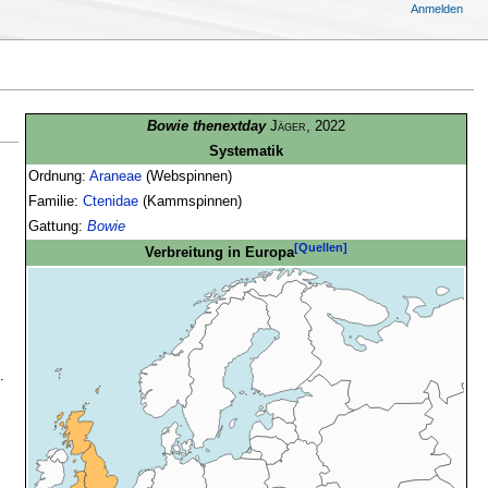
Anmelden
Bowie thenextday
Jäger
, 2022
Systematik
Ordnung:
Araneae
(Webspinnen)
Familie:
Ctenidae
(Kammspinnen)
Gattung:
Bowie
[Quellen]
Verbreitung in Europa
.