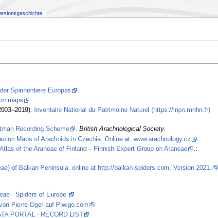
ersionsgeschichte
 der Spinnentiere Europas
.
tion maps
.
2003–2019):
Inventaire National du Patrimoine Naturel (https://inpn.mnhn.fr)
stman Recording Scheme
.
British Arachnological Society
.
ibution Maps of Arachnids in Czechia. Online at: www.arachnology.cz
.
Atlas of the Araneae of Finland – Finnish Expert Group on Araneae
.:
ae) of Balkan Peninsula. online at http://balkan-spiders.com. Version 2021.
eae - Spiders of Europe”
von Pierre Oger auf Piwigo.com
 DATA PORTAL - RECORD LIST