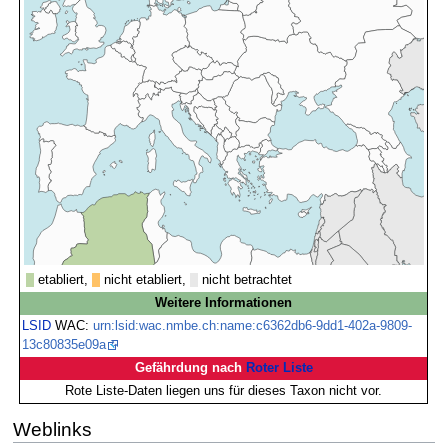
etabliert,
nicht etabliert,
nicht betrachtet
Weitere Informationen
LSID
WAC:
urn:lsid:wac.nmbe.ch:name:c6362db6-9dd1-402a-9809-
13c80835e09a
Gefährdung nach
Roter Liste
Rote Liste-Daten liegen uns für dieses Taxon nicht vor.
Weblinks