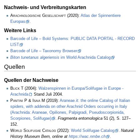
Nachweis- und Verbreitungskarten
Arachnologische Gesellschaft
(2020):
Atlas der Spinnentiere
Europas
.
Weitere Links
Barcode of Life – Bold Systems: PUBLIC DATA PORTAL - RECORD
LIST
Barcode of Life – Taxonomy Browser
Biton tunetanus algeriensis
im World Arachnida Catalog
Quellen
Quellen der Nachweise
Blick T
(2004):
Walzenspinnen in Europa/Solifugae in Europe -
Arachnida
Stand Juli 2004.
Pantini P & Isaia M
(2019):
Araneae.it: the online Catalog of Italian
spiders, with addenda on other Arachnid Orders occurring in Italy
(Arachnida: Araneae, Opiliones, Palpigradi, Pseudoscorpionida,
Scorpiones, Solifugae)
.
Fragmenta entomologica
51 (2), S. 127–
152.
World Solifugae Catalog
(2022):
World Solifugae Catalog
.
Natural
History Museum Bern, online at
https://wac.nmbe.ch
.