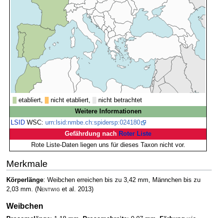
etabliert,
nicht etabliert,
nicht betrachtet
Weitere Informationen
LSID
WSC:
urn:lsid:nmbe.ch:spidersp:024180
Gefährdung nach
Roter Liste
Rote Liste-Daten liegen uns für dieses Taxon nicht vor.
Merkmale
Körperlänge
: Weibchen erreichen bis zu 3,42 mm, Männchen bis zu
2,03 mm.
(
Nentwig
et al. 2013)
Weibchen