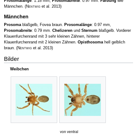
Prosomalänge
: 1.18 mm,
Prosomabreite
: 0.97 mm.
Färbung
wie
Männchen.
(
Nentwig
et al. 2013)
Männchen
Prosoma
blaßgelb, Fovea braun.
Prosomalänge
: 0.97 mm,
Prosomabreite
: 0.79 mm.
Chelizeren
und
Sternum
blaßgelb. Vorderer
Klauenfurchenrand mit 3 sehr kleinen Zähnen, hinterer
Klauenfurchenrand mit 2 kleinen Zähnen.
Opisthosoma
hell gelblich
braun.
(
Nentwig
et al. 2013)
Bilder
Weibchen
von ventral