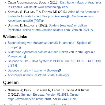
Czech Arachnological Society
(2015):
Distribution Maps of Arachnids
in Czechia. Online at: www.arachnology.cz
.
Koponen S, Pajunen T & Fritzén NR
(2013):
Atlas of the Araneae of
Finland – Finnish Expert Group on Araneae
.:
Nachweise von
Apostenus humilis
(PDF)
Dimitrov D, Indzhov S
(2021):
Spiders (Araneae) of Balkan
Peninsula. online at http://balkan-spiders.com. Version 2021.
.
Weitere Links
Beschreibung von
Apostenus humilis
in „araneae - Spiders of
Europe”
Bilder von
Apostenus humilis
auf den Seiten von Pierre Oger auf
Piwigo.com
Barcode of Life – Bold Systems: PUBLIC DATA PORTAL - RECORD
LIST
Barcode of Life – Taxonomy Browser
Apostenus humilis
im World Spider Catalog
Quellen
Nentwig W, Blick T, Bosmans R, Gloor D, Hänggi A & Kropf
C
(2013):
Spinnen Europas. Version 01.2013. Online
https://www.araneae.nmbe.ch
, doi:
10.24436/1
.