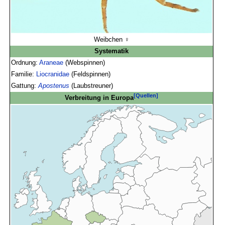
Weibchen ♀
Systematik
Ordnung:
Araneae
(Webspinnen)
Familie:
Liocranidae
(Feldspinnen)
Gattung:
Apostenus
(Laubstreuner)
[Quellen]
Verbreitung in Europa