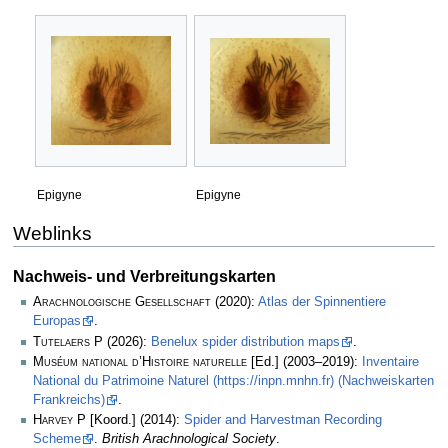
Epigyne
Epigyne
Weblinks
Nachweis- und Verbreitungskarten
Arachnologische Gesellschaft
(2020):
Atlas der Spinnentiere
Europas
.
Tutelaers P
(2026):
Benelux spider distribution maps
.
Muséum national d’Histoire naturelle
[Ed.] (2003–2019):
Inventaire
National du Patrimoine Naturel (https://inpn.mnhn.fr) (Nachweiskarten
Frankreichs)
.
Harvey P
[Koord.] (2014):
Spider and Harvestman Recording
Scheme
.
British Arachnological Society
.