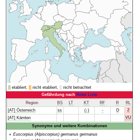
etabliert,
nicht etabliert,
nicht betrachtet
Gefährdung nach
Roter Liste
Region
BS
LT
KT
RF
R
RL
2
[AT] Österreich
ss
(↓)
-
D
VU
[AT] Kärnten
Synonyme und weitere Kombinationen
Euscorpius (Alpiscorpius) germanus germanus