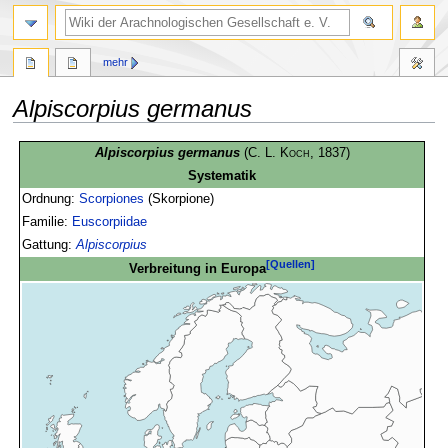
mehr
Alpiscorpius germanus
Zur
Zur
Alpiscorpius germanus
(
C. L. Koch
, 1837)
Navigation
Suche
Systematik
springen
springen
Ordnung:
Scorpiones
(Skorpione)
Familie:
Euscorpiidae
Gattung:
Alpiscorpius
[Quellen]
Verbreitung in Europa