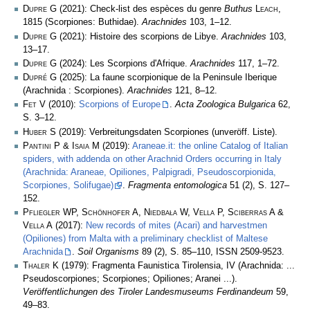
Dupre G
(2021): Check-list des espèces du genre
Buthus
Leach
,
1815 (Scorpiones: Buthidae).
Arachnides
103, 1­–12.
Dupre G
(2021): Histoire des scorpions de Libye.
Arachnides
103,
13–17.
Dupre G
(2024): Les Scorpions d'Afrique.
Arachnides
117, 1–72.
Dupré G
(2025): La faune scorpionique de la Peninsule Iberique
(Arachnida : Scorpiones).
Arachnides
121, 8–12.
Fet V
(2010):
Scorpions of Europe
.
Acta Zoologica Bulgarica
62,
S. 3–12.
Huber S
(2019): Verbreitungsdaten Scorpiones (unveröff. Liste).
Pantini P & Isaia M
(2019):
Araneae.it: the online Catalog of Italian
spiders, with addenda on other Arachnid Orders occurring in Italy
(Arachnida: Araneae, Opiliones, Palpigradi, Pseudoscorpionida,
Scorpiones, Solifugae)
.
Fragmenta entomologica
51 (2), S. 127–
152.
Pfliegler WP, Schönhofer A, Niedbała W, Vella P, Sciberras A &
Vella A
(2017):
New records of mites (Acari) and harvestmen
(Opiliones) from Malta with a preliminary checklist of Maltese
Arachnida
.
Soil Organisms
89 (2), S. 85–110, ISSN 2509-9523.
Thaler K
(1979): Fragmenta Faunistica Tirolensia, IV (Arachnida: ...
Pseudoscorpiones; Scorpiones; Opiliones; Aranei ...).
Veröffentlichungen des Tiroler Landesmuseums Ferdinandeum
59,
49–83.