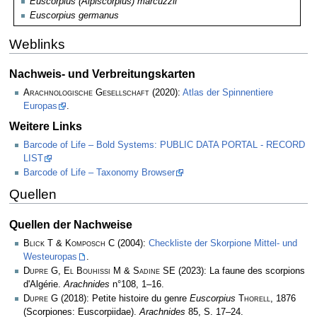
Euscorpius (Alpiscorpius) marcuzzii
Euscorpius germanus
Weblinks
Nachweis- und Verbreitungskarten
Arachnologische Gesellschaft
(2020):
Atlas der Spinnentiere
Europas
.
Weitere Links
Barcode of Life – Bold Systems: PUBLIC DATA PORTAL - RECORD
LIST
Barcode of Life – Taxonomy Browser
Quellen
Quellen der Nachweise
Blick T & Komposch C
(2004):
Checkliste der Skorpione Mittel- und
Westeuropas
.
Dupre G, El Bouhissi M & Sadine SE
(2023): La faune des scorpions
d'Algérie.
Arachnides
n°108, 1–16.
Dupre G
(2018): Petite histoire du genre
Euscorpius
Thorell
, 1876
(Scorpiones: Euscorpiidae).
Arachnides
85, S. 17–24.