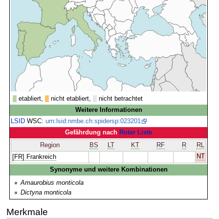
etabliert,
nicht etabliert,
nicht betrachtet
Weitere Informationen
LSID
WSC:
urn:lsid:nmbe.ch:spidersp:023201
Gefährdung nach
Roter Liste
Region
BS
LT
KT
RF
R
RL
NT
[FR] Frankreich
Synonyme und weitere Kombinationen
Amaurobius monticola
Dictyna monticola
Merkmale