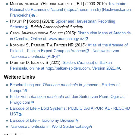
Muséum national d’Histoire naturelle
[Ed.] (2003–2019):
Inventaire
National du Patrimoine Naturel (https://inpn.mnhn.fr) (Nachweiskarten
Frankreichs)
.
Harvey P
[Koord.] (2014):
Spider and Harvestman Recording
Scheme
.
British Arachnological Society
.
Czech Arachnological Society
(2015):
Distribution Maps of Arachnids
in Czechia. Online at: www.arachnology.cz
.
Koponen S, Pajunen T & Fritzén NR
(2013):
Atlas of the Araneae of
Finland – Finnish Expert Group on Araneae
.:
Nachweise von
Titanoeca monticola
(PDF)
Dimitrov D, Indzhov S
(2021):
Spiders (Araneae) of Balkan
Peninsula. online at http://balkan-spiders.com. Version 2021.
.
Weitere Links
Beschreibung von
Titanoeca monticola
in „araneae - Spiders of
Europe”
Bilder von
Titanoeca monticola
auf den Seiten von Pierre Oger auf
Piwigo.com
Barcode of Life – Bold Systems: PUBLIC DATA PORTAL - RECORD
LIST
Barcode of Life – Taxonomy Browser
Titanoeca monticola
im World Spider Catalog