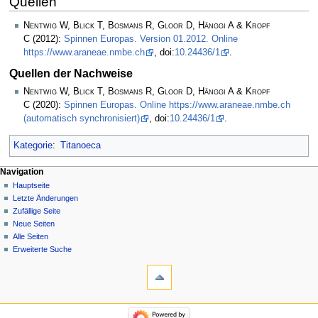
Quellen
Nentwig W, Blick T, Bosmans R, Gloor D, Hänggi A & Kropf
C
(2012):
Spinnen Europas. Version 01.2012. Online
https://www.araneae.nmbe.ch
, doi:
10.24436/1
.
Quellen der Nachweise
Nentwig W, Blick T, Bosmans R, Gloor D, Hänggi A & Kropf
C
(2020):
Spinnen Europas. Online https://www.araneae.nmbe.ch
(automatisch synchronisiert)
, doi:
10.24436/1
.
Kategorie
:
Titanoeca
Navigation
Hauptseite
Letzte Änderungen
Zufällige Seite
Neue Seiten
Alle Seiten
Erweiterte Suche