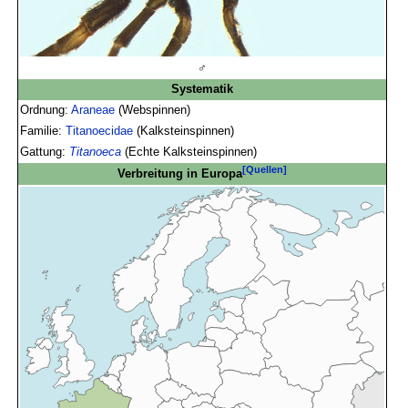
♂
Systematik
Ordnung:
Araneae
(Webspinnen)
Familie:
Titanoecidae
(Kalksteinspinnen)
Gattung:
Titanoeca
(Echte Kalksteinspinnen)
[Quellen]
Verbreitung in Europa