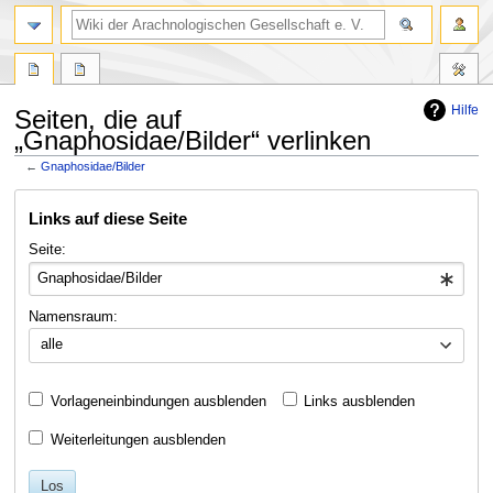
Hilfe
Seiten, die auf
„Gnaphosidae/Bilder“ verlinken
←
Gnaphosidae/Bilder
Zur
Zur
Links auf diese Seite
Navigation
Suche
springen
springen
Seite:
Namensraum:
alle
Vorlageneinbindungen ausblenden
Links ausblenden
Weiterleitungen ausblenden
Los