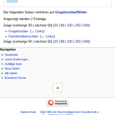
Die folgenden Seiten verlinken auf
Gnaphosidae/Bilder
:
Angezeigt werden 2 Einträge.
Zeige (
vorherige 50
|
nächste 50
) (
20
|
50
|
100
|
250
|
500
)
Gnaphosidae
‎
(
← Links
)
Familienübersichten
‎
(
← Links
)
Zeige (
vorherige 50
|
nächste 50
) (
20
|
50
|
100
|
250
|
500
)
Navigation
Hauptseite
Letzte Änderungen
Zufällige Seite
Neue Seiten
Alle Seiten
Erweiterte Suche
Datenschutz
Über Wiki der Arachnologischen Gesellschaft e.