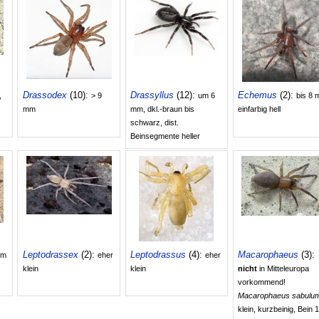
Drassodex
(10):
Drassyllus
(12):
Echemus
(2):
,
> 9
um 6
bis 8 
mm
mm, dkl.-braun bis
einfarbig hell
schwarz, dist.
Beinsegmente heller
Leptodrassex
(2):
Leptodrassus
(4):
Macarophaeus
(3):
mm
eher
eher
klein
klein
nicht
in Mitteleuropa
vorkommend!
Macarophaeus sabulu
klein, kurzbeinig, Bein 