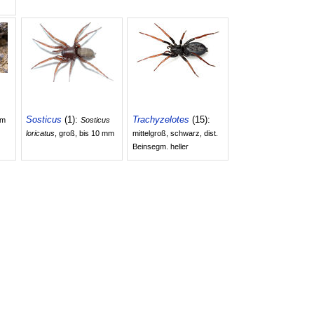
Sosticus
(1):
Trachyzelotes
(15):
mm
Sosticus
loricatus
, groß, bis 10 mm
mittelgroß, schwarz, dist.
Beinsegm. heller