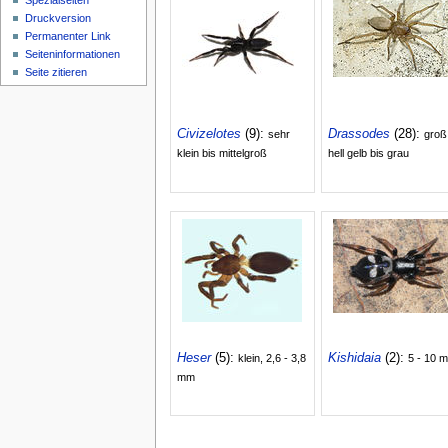
Spezialseiten
Druckversion
Permanenter Link
Seiten­­informationen
Seite zitieren
Civizelotes
(9):
Drassodes
(28):
sehr
groß
klein bis mittelgroß
hell gelb bis grau
Heser
(5):
Kishidaia
(2):
klein, 2,6 - 3,8
5 - 10 
mm