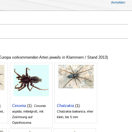
Anmelden
 Europa vorkommenden Arten jeweils in Klammern / Stand 2013)
Cesonia
(1):
Chatzakia
(1):
,
Cesonia
et,
aspida
, mittelgroß, mit
Chatzakia balearica
, eher
Zeichnung auf
klein, bis 5 mm
Opisthosoma