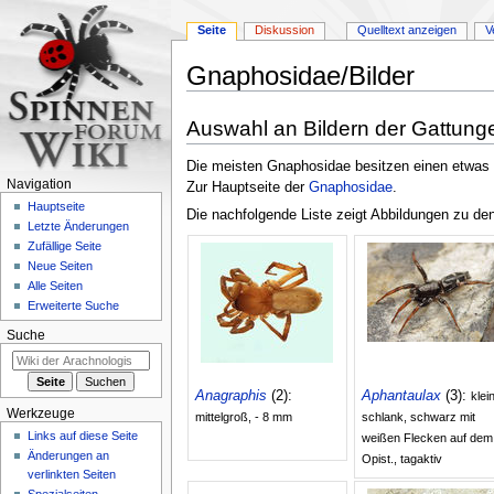
Seite
Diskussion
Quelltext anzeigen
V
Gnaphosidae/Bilder
Zur
Zur
Auswahl an Bildern der Gattung
Navigation
Suche
springen
springen
Die meisten Gnaphosidae besitzen einen etwas a
Navigation
Zur Hauptseite der
Gnaphosidae
.
Hauptseite
Die nachfolgende Liste zeigt Abbildungen zu d
Letzte Änderungen
Zufällige Seite
Neue Seiten
Alle Seiten
Erweiterte Suche
Suche
Anagraphis
(2):
Aphantaulax
(3):
klei
Werkzeuge
mittelgroß, - 8 mm
schlank, schwarz mit
Links auf diese Seite
weißen Flecken auf dem
Änderungen an
Opist., tagaktiv
verlinkten Seiten