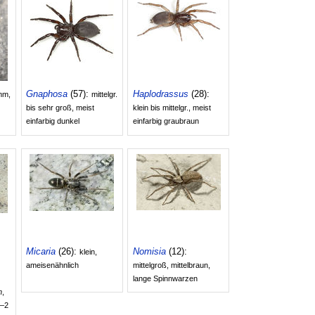
Gnaphosa
(57):
Haplodrassus
(28):
mm,
mittelgr.
bis sehr groß, meist
klein bis mittelgr., meist
einfarbig dunkel
einfarbig graubraun
Micaria
(26):
Nomisia
(12):
klein,
ameisenähnlich
mittelgroß, mittelbraun,
lange Spinnwarzen
m
,
1–2