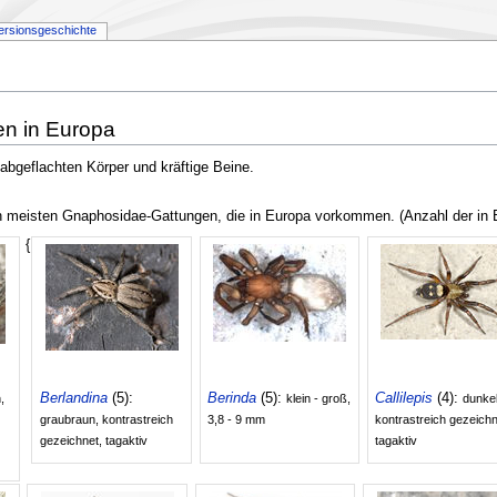
ersionsgeschichte
en in Europa
bgeflachten Körper und kräftige Beine.
en meisten Gnaphosidae-Gattungen, die in Europa vorkommen. (Anzahl der in
{
Berlandina
(5):
Berinda
(5):
Callilepis
(4):
n,
klein - groß,
dunkel
graubraun, kontrastreich
3,8 - 9 mm
kontrastreich gezeichn
gezeichnet, tagaktiv
tagaktiv