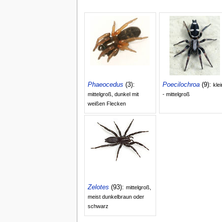
Phaeocedus
(3):
Poecilochroa
(9):
kle
mittelgroß, dunkel mit
- mittelgroß
weißen Flecken
Zelotes
(93):
mittelgroß,
meist dunkelbraun oder
schwarz