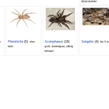
distal dunkler
Pterotricha
(5):
Scotophaeus
(18):
Setaphis
(4):
in
eher
bis 5 
klein
groß, dunkelgrau, silbrig
behaart