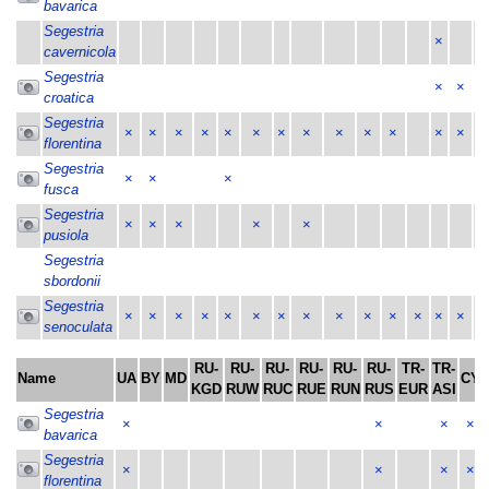
bavarica
Segestria
×
cavernicola
Segestria
×
×
croatica
Segestria
×
×
×
×
×
×
×
×
×
×
×
×
×
florentina
Segestria
×
×
×
fusca
Segestria
×
×
×
×
×
pusiola
Segestria
sbordonii
Segestria
×
×
×
×
×
×
×
×
×
×
×
×
×
×
senoculata
RU-
RU-
RU-
RU-
RU-
RU-
TR-
TR-
Name
UA
BY
MD
CY
KGD
RUW
RUC
RUE
RUN
RUS
EUR
ASI
Segestria
×
×
×
×
bavarica
Segestria
×
×
×
×
florentina