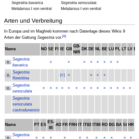
Segestria bavarica
Segestria senoculata
Metatarsus Ⅰ von ventral
Metatarsus Ⅰ von ventral
Arten und Verbreitung
In Europa und im Maghreb kommen nach Datenlage dieses Wikis 9
[A]
Arten der Gattung
Segestria
vor.
GB-
Name
NO
SE
FI
IE
GB
DK
DE
NL
BE
LU
PL
LT
LV
E
NIR
Segestria
×
×
×
×
×
×
×
×
bavarica
Segestria
(×)
×
×
×
×
florentina
Segestria
×
×
×
×
×
×
×
×
×
×
×
×
×
×
×
senoculata
Segestria
senoculata
castrodunensis
ES-
Name
PT
ES
AD
FR
FRH
IT
IT82
IT88
RO
BG
BA
SI
HR
M
IB
Segestria
×
×
×
×
×
×
×
×
×
×
×