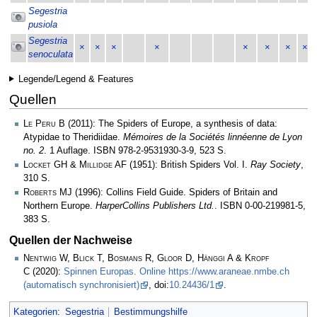
Segestria
pusiola
Segestria
×
×
×
×
×
×
×
×
senoculata
Legende/Legend & Features
Quellen
Le Peru B
(2011): The Spiders of Europe, a synthesis of data:
Atypidae to Theridiidae.
Mémoires de la Sociétés linnéenne de Lyon
no. 2
. 1 Auflage. ISBN 978-2-9531930-3-9, 523 S.
Locket GH & Millidge AF
(1951): British Spiders Vol. I.
Ray Society
,
310 S.
Roberts MJ
(1996): Collins Field Guide. Spiders of Britain and
Northern Europe.
HarperCollins Publishers Ltd.
. ISBN 0-00-219981-5,
383 S.
Quellen der Nachweise
Nentwig W, Blick T, Bosmans R, Gloor D, Hänggi A & Kropf
C
(2020):
Spinnen Europas. Online https://www.araneae.nmbe.ch
(automatisch synchronisiert)
, doi:
10.24436/1
.
Kategorien
:
Segestria
Bestimmungshilfe