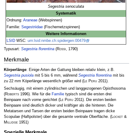
Segestria senoculata
Systematik
Ordnung:
Araneae
(Webspinnen)
Familie:
Segestriidae
(Fischernetzspinnen)
Weitere Informationen
LSID
WSC:
urn:lsid:nmbe.ch:spidergen:00479
Typusart:
Segestria florentina
(
Rossi
, 1790)
Merkmale
Körperlänge
: Einige Arten der Gattung bleiben relativ klein, z.B.
Segestria pusiola
mit 5 bis 6 mm, während
Segestria florentina
mit bis
zu 22 mm Köperlänge wesentlich größer wird
(
Le Peru
2011)
.
Sechsäugig, mit einem zylindrischen und langgezogenen Opisthosoma
(
Roberts
1996)
. Wie für die
Familie
typisch sind die ersten drei
Beinpaare nach vorne gerichtet
(
Le Peru
2011)
. Die ersten beiden
Beinpaare sind deutlich dicker und kräftiger als die hinteren. Die
Metatarsen und Tarsen der ersten beiden Beinpaare tragen dicke
Scopulae (Haftpolster) über die gesamte ventrale Oberfläche.
(
Locket &
Millidge
1951)
Spezielle Merkmale