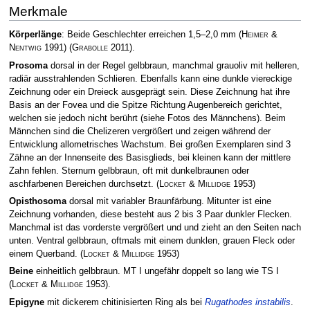
Merkmale
Körperlänge
: Beide Geschlechter erreichen 1,5–2,0 mm
(
Heimer &
Nentwig
1991)
(
Grabolle
2011)
.
Prosoma
dorsal in der Regel gelbbraun, manchmal grauoliv mit helleren,
radiär ausstrahlenden Schlieren. Ebenfalls kann eine dunkle viereckige
Zeichnung oder ein Dreieck ausgeprägt sein. Diese Zeichnung hat ihre
Basis an der Fovea und die Spitze Richtung Augenbereich gerichtet,
welchen sie jedoch nicht berührt (siehe Fotos des Männchens). Beim
Männchen sind die Chelizeren vergrößert und zeigen während der
Entwicklung allometrisches Wachstum. Bei großen Exemplaren sind 3
Zähne an der Innenseite des Basisglieds, bei kleinen kann der mittlere
Zahn fehlen. Sternum gelbbraun, oft mit dunkelbraunen oder
aschfarbenen Bereichen durchsetzt.
(
Locket & Millidge
1953)
Opisthosoma
dorsal mit variabler Braunfärbung. Mitunter ist eine
Zeichnung vorhanden, diese besteht aus 2 bis 3 Paar dunkler Flecken.
Manchmal ist das vorderste vergrößert und und zieht an den Seiten nach
unten. Ventral gelbbraun, oftmals mit einem dunklen, grauen Fleck oder
einem Querband.
(
Locket & Millidge
1953)
Beine
einheitlich gelbbraun. MT I ungefähr doppelt so lang wie TS I
(
Locket & Millidge
1953)
.
Epigyne
mit dickerem chitinisierten Ring als bei
Rugathodes instabilis
.