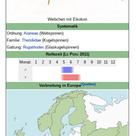
Weibchen mit Eikokon
Systematik
Ordnung:
Araneae
(Webspinnen)
Familie:
Theridiidae
(Kugelspinnen)
Gattung:
Rugathodes
(Glaskugelspinnen)
Reifezeit
(
Le Peru
2011)
Monat:
1
2
3
4
5
6
7
8
9
10
11
12
♂
♀
[Quellen]
Verbreitung in Europa