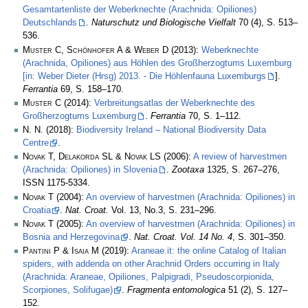
Gesamtartenliste der Weberknechte (Arachnida: Opiliones)
Deutschlands
.
Naturschutz und Biologische Vielfalt
70 (4), S. 513–
536.
Muster C, Schönhofer A & Weber D
(2013):
Weberknechte
(Arachnida, Opiliones) aus Höhlen des Großherzogtums Luxemburg
[in: Weber Dieter (Hrsg) 2013. - Die Höhlenfauna Luxemburgs
].
Ferrantia
69, S. 158–170.
Muster C
(2014):
Verbreitungsatlas der Weberknechte des
Großherzogtums Luxemburg
.
Ferrantia
70, S. 1–112.
N. N.
(2018):
Biodiversity Ireland – National Biodiversity Data
Centre
.
Novak T, Delakorda SL & Novak LS
(2006):
A review of harvestmen
(Arachnida: Opiliones) in Slovenia
.
Zootaxa
1325, S. 267–276,
ISSN 1175-5334.
Novak T
(2004):
An overview of harvestmen (Arachnida: Opiliones) in
Croatia
.
Nat. Croat.
Vol. 13, No.3, S. 231–296.
Novak T
(2005):
An overview of harvestmen (Arachnida: Opiliones) in
Bosnia and Herzegovina
.
Nat. Croat. Vol. 14 No. 4
, S. 301–350.
Pantini P & Isaia M
(2019):
Araneae.it: the online Catalog of Italian
spiders, with addenda on other Arachnid Orders occurring in Italy
(Arachnida: Araneae, Opiliones, Palpigradi, Pseudoscorpionida,
Scorpiones, Solifugae)
.
Fragmenta entomologica
51 (2), S. 127–
152.