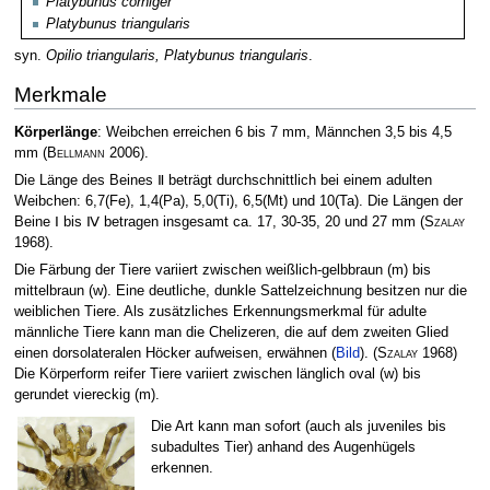
Platybunus corniger
Platybunus triangularis
syn.
Opilio triangularis, Platybunus triangularis
.
Merkmale
Körperlänge
: Weibchen erreichen 6 bis 7 mm, Männchen 3,5 bis 4,5
mm
(
Bellmann
2006)
.
Die Länge des Beines Ⅱ beträgt durchschnittlich bei einem adulten
Weibchen: 6,7(Fe), 1,4(Pa), 5,0(Ti), 6,5(Mt) und 10(Ta). Die Längen der
Beine Ⅰ bis Ⅳ betragen insgesamt ca. 17, 30-35, 20 und 27 mm
(
Szalay
1968)
.
Die Färbung der Tiere variiert zwischen weißlich-gelbbraun (m) bis
mittelbraun (w). Eine deutliche, dunkle Sattelzeichnung besitzen nur die
weiblichen Tiere. Als zusätzliches Erkennungsmerkmal für adulte
männliche Tiere kann man die Chelizeren, die auf dem zweiten Glied
einen dorsolateralen Höcker aufweisen, erwähnen (
Bild
).
(
Szalay
1968)
Die Körperform reifer Tiere variiert zwischen länglich oval (w) bis
gerundet viereckig (m).
Die Art kann man sofort (auch als juveniles bis
subadultes Tier) anhand des Augenhügels
erkennen.