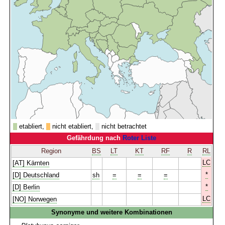
etabliert,
nicht etabliert,
nicht betrachtet
Gefährdung nach
Roter Liste
Region
BS
LT
KT
RF
R
RL
LC
[AT] Kärnten
*
[D] Deutschland
sh
=
=
=
*
[D] Berlin
LC
[NO] Norwegen
Synonyme und weitere Kombinationen