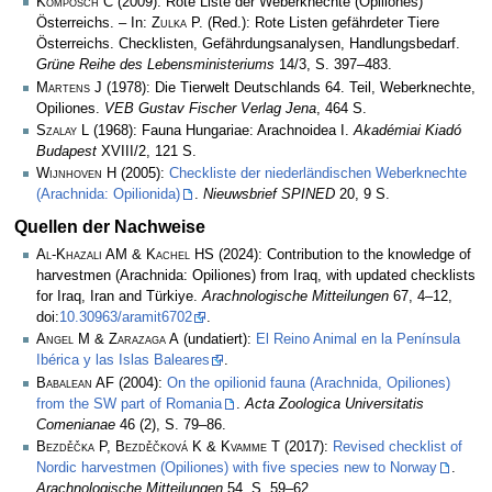
Komposch C
(2009): Rote Liste der Weberknechte (Opiliones)
Österreichs. – In:
Zulka
P. (Red.): Rote Listen gefährdeter Tiere
Österreichs. Checklisten, Gefährdungsanalysen, Handlungsbedarf.
Grüne Reihe des Lebensministeriums
14/3, S. 397–483.
Martens J
(1978): Die Tierwelt Deutschlands 64. Teil, Weberknechte,
Opiliones.
VEB Gustav Fischer Verlag Jena
, 464 S.
Szalay L
(1968): Fauna Hungariae: Arachnoidea I.
Akadémiai Kiadó
Budapest
XVIII/2, 121 S.
Wijnhoven H
(2005):
Checkliste der niederländischen Weberknechte
(Arachnida: Opilionida)
.
Nieuwsbrief SPINED
20, 9 S.
Quellen der Nachweise
Al-Khazali AM & Kachel HS
(2024): Contribution to the knowledge of
harvestmen (Arachnida: Opiliones) from Iraq, with updated checklists
for Iraq, Iran and Türkiye.
Arachnologische Mitteilungen
67, 4–12,
doi:
10.30963/aramit6702
.
Angel M & Zarazaga A
(undatiert):
El Reino Animal en la Península
Ibérica y las Islas Baleares
.
Babalean AF
(2004):
On the opilionid fauna (Arachnida, Opiliones)
from the SW part of Romania
.
Acta Zoologica Universitatis
Comenianae
46 (2), S. 79–86.
Bezděčka P, Bezděčková K & Kvamme T
(2017):
Revised checklist of
Nordic harvestmen (Opiliones) with five species new to Norway
.
Arachnologische Mitteilungen
54, S. 59–62,