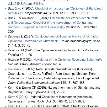
doi:
10.5431/aramit5413
.
Bezděčka P
(2008):
Checklist of harvestmen (Opiliones) of the Czech
Republic
.
Klapalekiana
44, S. 109–120, ISSN 1210-6100.
Blick T & Komposch C
(2004):
Checkliste der Weberknechte Mittel-
und Nordeuropas, Checklist of the harvestmen of Central and
Northern Europe (Arachnida: Opiliones)
Version 27. Dezember
2004.
Delfosse E
(2017):
Catalogue des Opilions de France (Arachnida :
Opiliones) - Métropole et Outremer
.
Revue arachnologique, série
2
n° 4, S. 35–40.
Heinäjoki M
(1944): Die Opilionenfauna Finnlands.
Acta Zoologica
Fennica
42, 1–26.
Hillyard P
(2001):
Newsletter of the Opiliones Recording Scheme
.
Natural History Museum London
No. 4.
Komposch C
(2009): Rote Liste der Weberknechte (Opiliones)
Österreichs. – In:
Zulka
P. (Red.): Rote Listen gefährdeter Tiere
Österreichs. Checklisten, Gefährdungsanalysen, Handlungsbedarf.
Grüne Reihe des Lebensministeriums
14/3, S. 397–483.
Kurt K & Erman ÖK
(2015): Harvestmen fauna of Gümüshane and
Bayburt in Turkey.
Spixiana
38 (1), 29–38.
Kurt K
(2014): Updated Checklist of Harvestmen (Arachnida:
Opiliones) in Turkey.
Arch. Biol. Sci.
66 (4), 1617–1631.
Kury AB, Kury IS & De Oliveira ABR
(2024): Checklists of extant