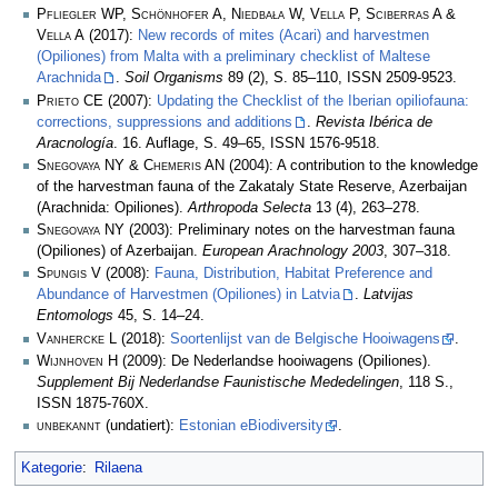
Pfliegler WP, Schönhofer A, Niedbała W, Vella P, Sciberras A &
Vella A
(2017):
New records of mites (Acari) and harvestmen
(Opiliones) from Malta with a preliminary checklist of Maltese
Arachnida
.
Soil Organisms
89 (2), S. 85–110, ISSN 2509-9523.
Prieto CE
(2007):
Updating the Checklist of the Iberian opiliofauna:
corrections, suppressions and additions
.
Revista Ibérica de
Aracnología
. 16. Auflage, S. 49–65, ISSN 1576-9518.
Snegovaya NY & Chemeris AN
(2004): A contribution to the knowledge
of the harvestman fauna of the Zakataly State Reserve, Azerbaijan
(Arachnida: Opiliones).
Arthropoda Selecta
13 (4), 263–278.
Snegovaya NY
(2003): Preliminary notes on the harvestman fauna
(Opiliones) of Azerbaijan.
European Arachnology 2003
, 307–318.
Spungis V
(2008):
Fauna, Distribution, Habitat Preference and
Abundance of Harvestmen (Opiliones) in Latvia
.
Latvijas
Entomologs
45, S. 14–24.
Vanhercke L
(2018):
Soortenlijst van de Belgische Hooiwagens
.
Wijnhoven H
(2009): De Nederlandse hooiwagens (Opiliones).
Supplement Bij Nederlandse Faunistische Mededelingen
, 118 S.,
ISSN 1875-760X.
unbekannt
(undatiert):
Estonian eBiodiversity
.
Kategorie
:
Rilaena