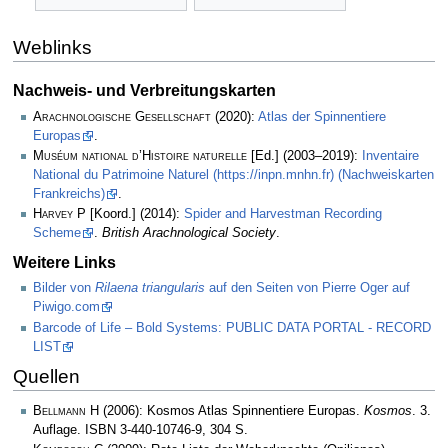
Weblinks
Nachweis- und Verbreitungskarten
Arachnologische Gesellschaft
(2020):
Atlas der Spinnentiere
Europas
.
Muséum national d’Histoire naturelle
[Ed.] (2003–2019):
Inventaire
National du Patrimoine Naturel (https://inpn.mnhn.fr) (Nachweiskarten
Frankreichs)
.
Harvey P
[Koord.] (2014):
Spider and Harvestman Recording
Scheme
.
British Arachnological Society
.
Weitere Links
Bilder von
Rilaena triangularis
auf den Seiten von Pierre Oger auf
Piwigo.com
Barcode of Life – Bold Systems: PUBLIC DATA PORTAL - RECORD
LIST
Quellen
Bellmann H
(2006): Kosmos Atlas Spinnentiere Europas.
Kosmos
. 3.
Auflage. ISBN 3-440-10746-9, 304 S.