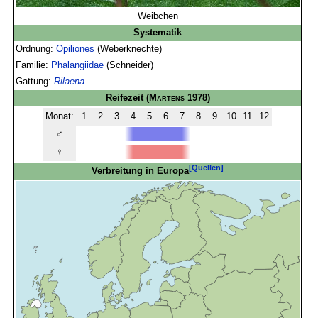
Weibchen
Systematik
Ordnung:
Opiliones
(Weberknechte)
Familie:
Phalangiidae
(Schneider)
Gattung:
Rilaena
Reifezeit
(
Martens
1978)
Monat:
1
2
3
4
5
6
7
8
9
10
11
12
♂
♀
[Quellen]
Verbreitung in Europa