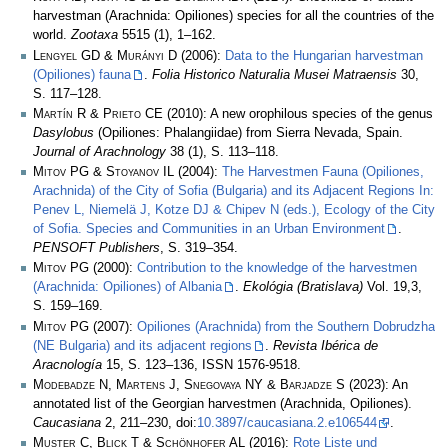
harvestman (Arachnida: Opiliones) species for all the countries of the
world.
Zootaxa
5515 (1), 1–162.
Lengyel GD & Murányi D
(2006):
Data to the Hungarian harvestman
(Opiliones) fauna
.
Folia Historico Naturalia Musei Matraensis
30,
S. 117–128.
Martín R & Prieto CE
(2010): A new orophilous species of the genus
Dasylobus
(Opiliones: Phalangiidae) from Sierra Nevada, Spain.
Journal of Arachnology
38 (1), S. 113–118.
Mitov PG & Stoyanov IL
(2004):
The Harvestmen Fauna (Opiliones,
Arachnida) of the City of Sofia (Bulgaria) and its Adjacent Regions In:
Penev L, Niemelä J, Kotze DJ & Chipev N (eds.), Ecology of the City
of Sofia. Species and Communities in an Urban Environment
.
PENSOFT Publishers
, S. 319–354.
Mitov PG
(2000):
Contribution to the knowledge of the harvestmen
(Arachnida: Opiliones) of Albania
.
Ekológia (Bratislava)
Vol. 19,3,
S. 159–169.
Mitov PG
(2007):
Opiliones (Arachnida) from the Southern Dobrudzha
(NE Bulgaria) and its adjacent regions
.
Revista Ibérica de
Aracnología
15, S. 123–136, ISSN 1576-9518.
Modebadze N, Martens J, Snegovaya NY & Barjadze S
(2023): An
annotated list of the Georgian harvestmen (Arachnida, Opiliones).
Caucasiana
2, 211–230, doi:
10.3897/caucasiana.2.e106544
.
Muster C, Blick T & Schönhofer AL
(2016):
Rote Liste und