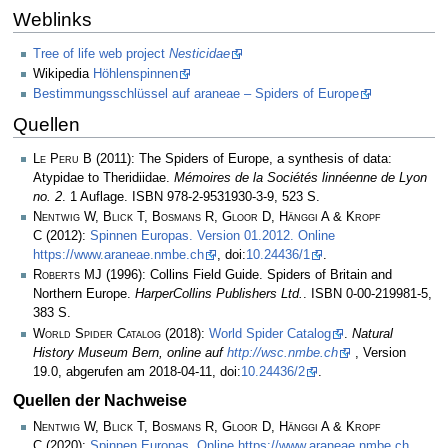
Weblinks
Tree of life web project
Nesticidae
Wikipedia
Höhlenspinnen
Bestimmungsschlüssel auf araneae – Spiders of Europe
Quellen
Le Peru B
(2011): The Spiders of Europe, a synthesis of data:
Atypidae to Theridiidae.
Mémoires de la Sociétés linnéenne de Lyon
no. 2
. 1 Auflage. ISBN 978-2-9531930-3-9, 523 S.
Nentwig W, Blick T, Bosmans R, Gloor D, Hänggi A & Kropf
C
(2012):
Spinnen Europas. Version 01.2012. Online
https://www.araneae.nmbe.ch
, doi:
10.24436/1
.
Roberts MJ
(1996): Collins Field Guide. Spiders of Britain and
Northern Europe.
HarperCollins Publishers Ltd.
. ISBN 0-00-219981-5,
383 S.
World Spider Catalog
(2018):
World Spider Catalog
.
Natural
History Museum Bern, online auf
http://wsc.nmbe.ch
, Version
19.0, abgerufen am 2018-04-11, doi:
10.24436/2
.
Quellen der Nachweise
Nentwig W, Blick T, Bosmans R, Gloor D, Hänggi A & Kropf
C
(2020):
Spinnen Europas. Online https://www.araneae.nmbe.ch