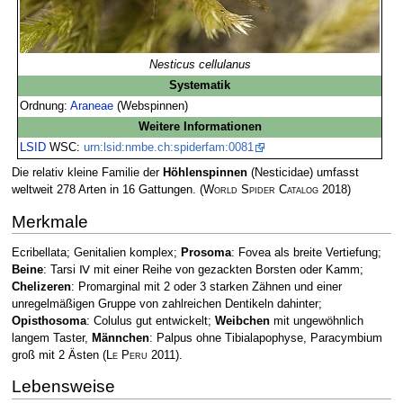
Nesticus cellulanus
Systematik
Ordnung:
Araneae
(Webspinnen)
Weitere Informationen
LSID
WSC:
urn:lsid:nmbe.ch:spiderfam:0081
Die relativ kleine Familie der
Höhlenspinnen
(Nesticidae) umfasst
weltweit 278 Arten in 16 Gattungen.
(
World Spider Catalog
2018)
Merkmale
Ecribellata; Genitalien komplex;
Prosoma
: Fovea als breite Vertiefung;
Beine
: Tarsi Ⅳ mit einer Reihe von gezackten Borsten oder Kamm;
Chelizeren
: Promarginal mit 2 oder 3 starken Zähnen und einer
unregelmäßigen Gruppe von zahlreichen Dentikeln dahinter;
Opisthosoma
: Colulus gut entwickelt;
Weibchen
mit ungewöhnlich
langem Taster,
Männchen
: Palpus ohne Tibialapophyse, Paracymbium
groß mit 2 Ästen
(
Le Peru
2011)
.
Lebensweise