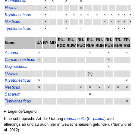
Eidmannella
×
×
×
×
Howaia
×
×
Kryptonesticus
×
×
×
×
×
×
×
×
×
×
×
Nesticus
×
×
×
×
×
×
×
×
Typhlonesticus
×
×
×
×
×
RU-
RU-
RU-
RU-
RU-
RU-
TR-
TR-
Name
UA
BY
MD
C
KGD
RUW
RUC
RUE
RUN
RUS
EUR
ASI
Aituaria
×
×
×
×
Carpathonesticus
×
×
Daginesticus
×
Howaia
(×)
Kryptonesticus
×
×
Nesticus
×
×
×
×
×
×
×
Sacarum
×
Typhlonesticus
×
Legende/Legend
Eine subtropische Art der Gattung
Eidmannella
(
E. pallida
) wird
allerdings ab und zu auch hier in Gewächshäusern gefunden.
(
Nentwig
et
al. 2012)