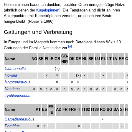
Höhlenspinnen bauen an dunklen, feuchten Orten unregelmäßige Netze
(ähnlich denen der
Kugelspinnen
). Die Fangfäden sind dicht an ihren
Ankerpunkten mit Klebetröpfchen versetzt, an denen ihre Beute
hängenbleibt.
(
Roberts
1996)
Gattungen und Verbreitung
In Europa und im Maghreb kommen nach Datenlage dieses Wikis 10
[A]
Gattungen der Familie Nesticidae vor.
GB-
Name
NO
SE
FI
IE
GB
DK
DE
NL
BE
LU
PL
LT
LV
EE
CH
NIR
Eidmannella
(×)
Howaia
×
×
(×)
×
×
×
Kryptonesticus
×
×
×
×
Nesticus
×
×
×
×
×
×
×
×
×
×
×
×
×
×
×
Typhlonesticus
ES-
Name
PT
ES
AD
FR
FRH
IT
IT82
IT88
RO
BG
BA
SI
HR
IB
Carpathonesticus
×
Domitius
×
×
×
–