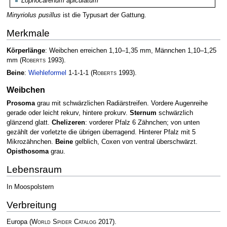
Lophocarenum apiculatum
Minyriolus pusillus
ist die Typusart der Gattung.
Merkmale
Körperlänge
: Weibchen erreichen 1,10–1,35 mm, Männchen 1,10–1,25
mm
(
Roberts
1993)
.
Beine
:
Wiehleformel
1-1-1-1
(
Roberts
1993)
.
Weibchen
Prosoma
grau mit schwärzlichen Radiärstreifen. Vordere Augenreihe
gerade oder leicht rekurv, hintere prokurv.
Sternum
schwärzlich
glänzend glatt.
Chelizeren
: vorderer Pfalz 6 Zähnchen; von unten
gezählt der vorletzte die übrigen überragend. Hinterer Pfalz mit 5
Mikrozähnchen.
Beine
gelblich, Coxen von ventral überschwärzt.
Opisthosoma
grau.
Lebensraum
In Moospolstern
Verbreitung
Europa
(
World Spider Catalog
2017)
.