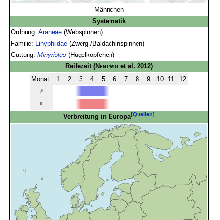
Männchen
Systematik
Ordnung:
Araneae
(Webspinnen)
Familie:
Linyphiidae
(Zwerg-/Baldachinspinnen)
Gattung:
Minyriolus
(Hügelköpfchen)
Reifezeit
(
Nentwig
et al. 2012)
Monat:
1
2
3
4
5
6
7
8
9
10
11
12
♂
♀
[Quellen]
Verbreitung in Europa