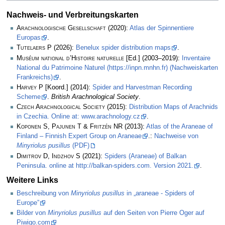
Nachweis- und Verbreitungskarten
Arachnologische Gesellschaft
(2020):
Atlas der Spinnentiere
Europas
.
Tutelaers P
(2026):
Benelux spider distribution maps
.
Muséum national d’Histoire naturelle
[Ed.] (2003–2019):
Inventaire
National du Patrimoine Naturel (https://inpn.mnhn.fr) (Nachweiskarten
Frankreichs)
.
Harvey P
[Koord.] (2014):
Spider and Harvestman Recording
Scheme
.
British Arachnological Society
.
Czech Arachnological Society
(2015):
Distribution Maps of Arachnids
in Czechia. Online at: www.arachnology.cz
.
Koponen S, Pajunen T & Fritzén NR
(2013):
Atlas of the Araneae of
Finland – Finnish Expert Group on Araneae
.:
Nachweise von
Minyriolus pusillus
(PDF)
Dimitrov D, Indzhov S
(2021):
Spiders (Araneae) of Balkan
Peninsula. online at http://balkan-spiders.com. Version 2021.
.
Weitere Links
Beschreibung von
Minyriolus pusillus
in „araneae - Spiders of
Europe”
Bilder von
Minyriolus pusillus
auf den Seiten von Pierre Oger auf
Piwigo.com