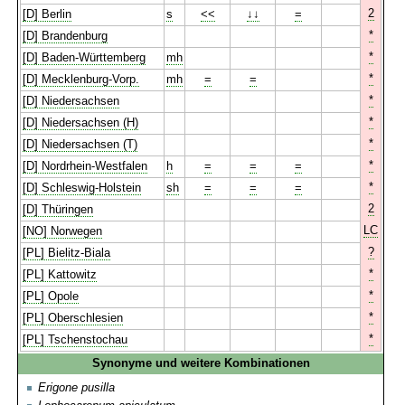
2
[D] Berlin
s
<<
↓↓
=
*
[D] Brandenburg
*
[D] Baden-Württemberg
mh
*
[D] Mecklenburg-Vorp.
mh
=
=
*
[D] Niedersachsen
*
[D] Niedersachsen (H)
*
[D] Niedersachsen (T)
*
[D] Nordrhein-Westfalen
h
=
=
=
*
[D] Schleswig-Holstein
sh
=
=
=
2
[D] Thüringen
LC
[NO] Norwegen
?
[PL] Bielitz-Biala
*
[PL] Kattowitz
*
[PL] Opole
*
[PL] Oberschlesien
*
[PL] Tschenstochau
Synonyme und weitere Kombinationen
Erigone pusilla