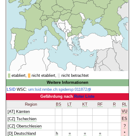
etabliert,
nicht etabliert,
nicht betrachtet
Weitere Informationen
LSID
WSC:
urn:lsid:nmbe.ch:spidersp:011872
Gefährdung nach
Roter Liste
Region
BS
LT
KT
RF
R
RL
VU
[AT] Kärnten
ES
[CZ] Tschechien
?
[CZ] Oberschlesien
*
[D] Deutschland
h
=
=
=