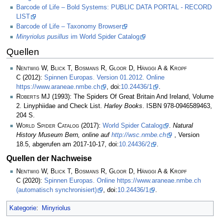
Barcode of Life – Bold Systems: PUBLIC DATA PORTAL - RECORD
LIST
Barcode of Life – Taxonomy Browser
Minyriolus pusillus
im World Spider Catalog
Quellen
Nentwig W, Blick T, Bosmans R, Gloor D, Hänggi A & Kropf
C
(2012):
Spinnen Europas. Version 01.2012. Online
https://www.araneae.nmbe.ch
, doi:
10.24436/1
.
Roberts MJ
(1993): The Spiders Of Great Britain And Ireland, Volume
2. Linyphiidae and Check List.
Harley Books
. ISBN 978-0946589463,
204 S.
World Spider Catalog
(2017):
World Spider Catalog
.
Natural
History Museum Bern, online auf
http://wsc.nmbe.ch
, Version
18.5, abgerufen am 2017-10-17, doi:
10.24436/2
.
Quellen der Nachweise
Nentwig W, Blick T, Bosmans R, Gloor D, Hänggi A & Kropf
C
(2020):
Spinnen Europas. Online https://www.araneae.nmbe.ch
(automatisch synchronisiert)
, doi:
10.24436/1
.
Kategorie
:
Minyriolus