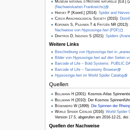
Muséum national d’Histoire naturelle
[Ed.] (
(Nachweiskarten Frankreichs)
.
Harvey P
[Koord.] (2014):
Spider and Harve
Czech Arachnological Society
(2015):
Distr
Koponen S, Pajunen T & Fritzén NR
(2013):
Nachweise von
Hypsosinga heri
(PDF)
Dimitrov D, Indzhov S
(2021):
Spiders (Arane
Weitere Links
Beschreibung von
Hypsosinga heri
in „arane
Bilder von
Hypsosinga heri
auf den Seiten v
Barcode of Life – Bold Systems: PUBLIC
Barcode of Life – Taxonomy Browser
Hypsosinga heri
im World Spider Catalog
Quellen
Bellmann H
(2001): Kosmos-Atlas Spinnenti
Bellmann H
(2010): Der Kosmos Spinnenführ
Bösenberg W
(1899):
Die Spinnen der Rhein
World Spider Catalog
(2016):
World Spider 
Version 17.5, abgerufen am 2016-12-21, doi:
Quellen der Nachweise