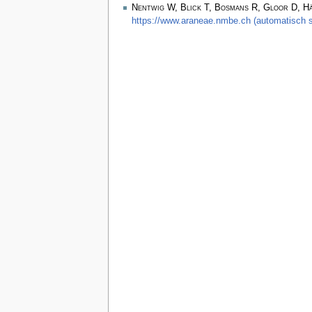
Nentwig W, Blick T, Bosmans R, Gloor D, H
https://www.araneae.nmbe.ch (automatisch s