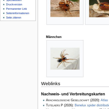
Spezialseiten
Druckversion
Permanenter Link
Seiten­­informationen
Seite zitieren
Männchen
Weblinks
Nachweis- und Verbreitungskarten
Arachnologische Gesellschaft
(2020):
Atlas
Tutelaers P
(2026):
Benelux spider distribu