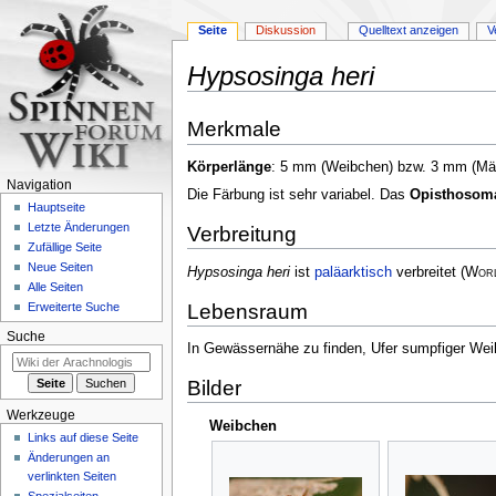
Seite
Diskussion
Quelltext anzeigen
V
Hypsosinga heri
Zur
Zur
Merkmale
Navigation
Suche
springen
springen
Körperlänge
: 5 mm (Weibchen) bzw. 3 mm (M
Navigation
Die Färbung ist sehr variabel. Das
Opisthosom
Hauptseite
Letzte Änderungen
Verbreitung
Zufällige Seite
Neue Seiten
Hypsosinga heri
ist
paläarktisch
verbreitet
(
Worl
Alle Seiten
Lebensraum
Erweiterte Suche
Suche
In Gewässernähe zu finden, Ufer sumpfiger We
Bilder
Werkzeuge
Weibchen
Links auf diese Seite
Änderungen an
verlinkten Seiten