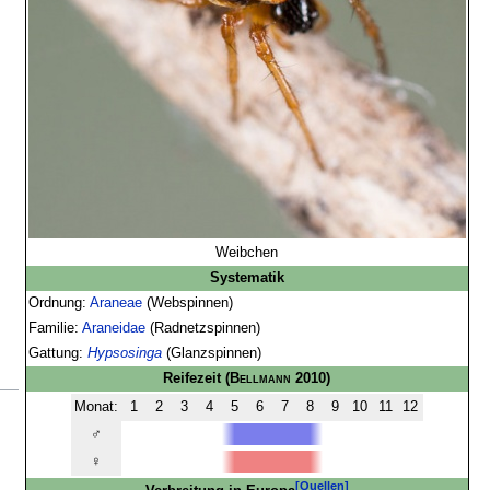
Weibchen
Systematik
Ordnung:
Araneae
(Webspinnen)
Familie:
Araneidae
(Radnetzspinnen)
Gattung:
Hypsosinga
(Glanzspinnen)
Reifezeit
(
Bellmann
2010)
Monat:
1
2
3
4
5
6
7
8
9
10
11
12
♂
♀
[Quellen]