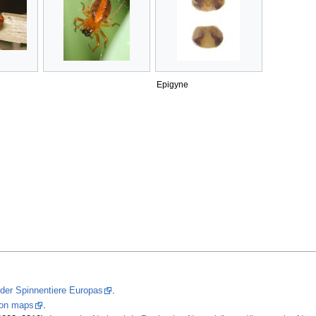
Epigyne
 der Spinnentiere Europas
.
tion maps
.