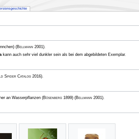
ersionsgeschichte
ännchen)
(
Bellmann
2001)
.
a
kann auch sehr viel dunkler sein als bei dem abgebildeten Exemplar.
d Spider Catalog
2016)
.
iher an Wasserpflanzen
(
Bösenberg
1899)
(
Bellmann
2001)
.