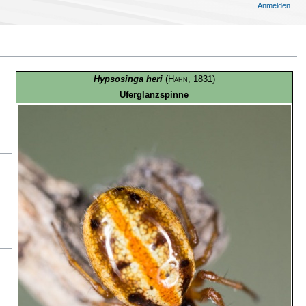
Anmelden
Hypsosinga h
e
ri
(
Hahn
, 1831)
Uferglanzspinne