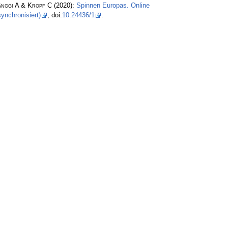
änggi A & Kropf C
(2020):
Spinnen Europas. Online
ynchronisiert)
, doi:
10.24436/1
.