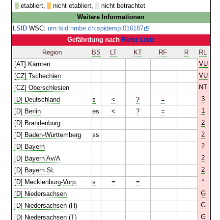
etabliert,
nicht etabliert,
nicht betrachtet
Weitere Informationen
LSID
WSC:
urn:lsid:nmbe.ch:spidersp:016187
Gefährdung nach
Roter Liste
Region
BS
LT
KT
RF
R
RL
VU
[AT] Kärnten
VU
[CZ] Tschechien
NT
[CZ] Oberschlesien
3
[D] Deutschland
s
<
?
=
1
[D] Berlin
es
<
?
=
2
[D] Brandenburg
2
[D] Baden-Württemberg
ss
2
[D] Bayern
2
[D] Bayern Av/A
2
[D] Bayern SL
*
[D] Mecklenburg-Vorp.
s
=
=
G
[D] Niedersachsen
G
[D] Niedersachsen (H)
G
[D] Niedersachsen (T)