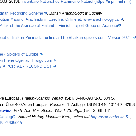
2003–2019):
Inventaire National du Patrimoine Naturel (https://inpn.mnhn.fr)
stman Recording Scheme
.
British Arachnological Society
.
ibution Maps of Arachnids in Czechia. Online at: www.arachnology.cz
.
Atlas of the Araneae of Finland – Finnish Expert Group on Araneae
.:
ae) of Balkan Peninsula. online at http://balkan-spiders.com. Version 2021.
ae - Spiders of Europe”
on Pierre Oger auf Piwigo.com
 DATA PORTAL - RECORD LIST
ere Europas.
Frankh-Kosmos Verlag
. ISBN 3-440-09071-X, 304 S.
er: Über 400 Arten Europas.
Kosmos
. 1. Auflage. ISBN 3-440-10114-2, 429 S
provinz
.
Verh. Nat. Ver. Rheinl. Westf. (Stuttgart)
56, S. 69–131.
Catalog
.
Natural History Museum Bern, online auf
http://wsc.nmbe.ch
,
10.24436/2
.