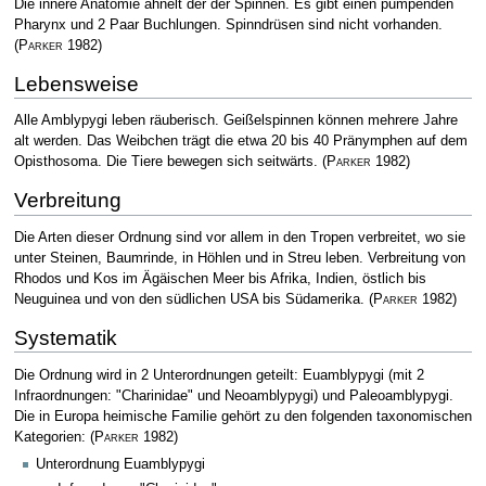
Die innere Anatomie ähnelt der der Spinnen. Es gibt einen pumpenden
Pharynx und 2 Paar Buchlungen. Spinndrüsen sind nicht vorhanden.
(
Parker
1982)
Lebensweise
Alle Amblypygi leben räuberisch. Geißelspinnen können mehrere Jahre
alt werden. Das Weibchen trägt die etwa 20 bis 40 Pränymphen auf dem
Opisthosoma. Die Tiere bewegen sich seitwärts.
(
Parker
1982)
Verbreitung
Die Arten dieser Ordnung sind vor allem in den Tropen verbreitet, wo sie
unter Steinen, Baumrinde, in Höhlen und in Streu leben. Verbreitung von
Rhodos und Kos im Ägäischen Meer bis Afrika, Indien, östlich bis
Neuguinea und von den südlichen USA bis Südamerika.
(
Parker
1982)
Systematik
Die Ordnung wird in 2 Unterordnungen geteilt: Euamblypygi (mit 2
Infraordnungen: "Charinidae" und Neoamblypygi) und Paleoamblypygi.
Die in Europa heimische Familie gehört zu den folgenden taxonomischen
Kategorien:
(
Parker
1982)
Unterordnung Euamblypygi