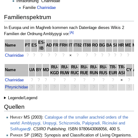
Infraordnung "Charinidae"
Familie
Charinidae
Familienspektrum
In Europa und im Maghreb kommen nach Datenlage dieses Wikis 2
[A]
Familien der Ordnung Amblypygi vor.
ES-
Name
PT
ES
AD
FR
FRH
IT
IT82
IT88
RO
BG
BA
SI
HR
ME
M
IB
Charinidae
?
?
?
?
?
?
×
?
?
?
?
?
?
?
?
?
RU-
RU-
RU-
RU-
RU-
RU-
TR-
TR-
Name
UA
BY
MD
CY
A
KGD
RUW
RUC
RUE
RUN
RUS
EUR
ASI
Charinidae
?
?
?
?
?
?
?
?
?
?
×
?
?
Phrynichidae
?
?
?
?
?
?
?
?
?
?
?
?
Legende/Legend
Quellen
Harvey MS
(2003):
Catalogue of the smaller arachnid orders of the
world: Amblypygi, Uropygi, Schizomida, Palpigradi, Ricinulei and
Solifugae
.
CSIRO Publishing
. ISBN 9780643068056, 400 S.
Parker SP
(1982): Synopsis and Classification of Living Organisms.