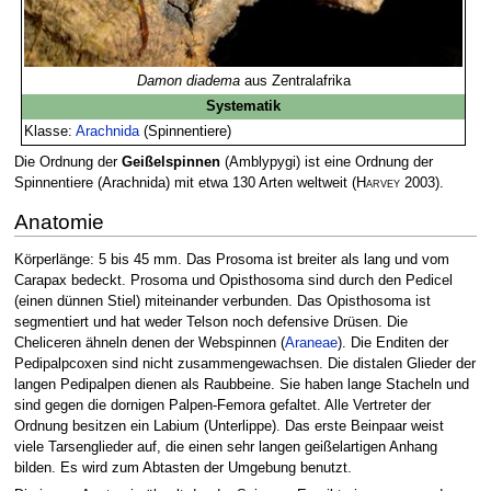
Damon diadema
aus Zentralafrika
Systematik
Klasse:
Arachnida
(Spinnentiere)
Die Ordnung der
Geißelspinnen
(Amblypygi) ist eine Ordnung der
Spinnentiere (Arachnida) mit etwa 130 Arten weltweit
(
Harvey
2003)
.
Anatomie
Körperlänge: 5 bis 45 mm. Das Prosoma ist breiter als lang und vom
Carapax bedeckt. Prosoma und Opisthosoma sind durch den Pedicel
(einen dünnen Stiel) miteinander verbunden. Das Opisthosoma ist
segmentiert und hat weder Telson noch defensive Drüsen. Die
Cheliceren ähneln denen der Webspinnen (
Araneae
). Die Enditen der
Pedipalpcoxen sind nicht zusammengewachsen. Die distalen Glieder der
langen Pedipalpen dienen als Raubbeine. Sie haben lange Stacheln und
sind gegen die dornigen Palpen-Femora gefaltet. Alle Vertreter der
Ordnung besitzen ein Labium (Unterlippe). Das erste Beinpaar weist
viele Tarsenglieder auf, die einen sehr langen geißelartigen Anhang
bilden. Es wird zum Abtasten der Umgebung benutzt.