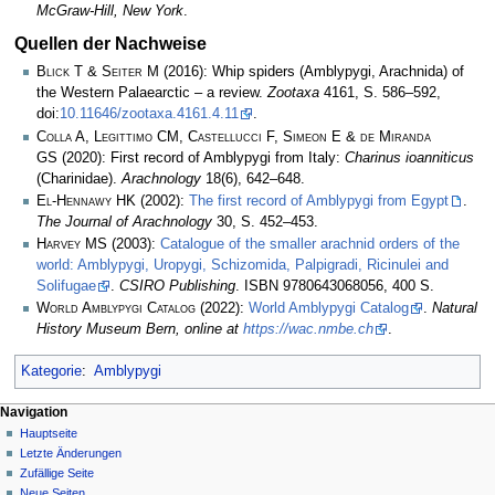
McGraw-Hill, New York
.
Quellen der Nachweise
Blick T & Seiter M
(2016): Whip spiders (Amblypygi, Arachnida) of
the Western Palaearctic – a review.
Zootaxa
4161, S. 586–592,
doi:
10.11646/zootaxa.4161.4.11
.
Colla A, Legittimo CM, Castellucci F, Simeon E & de Miranda
GS
(2020): First record of Amblypygi from Italy:
Charinus ioanniticus
(Charinidae).
Arachnology
18(6), 642–648.
El-Hennawy HK
(2002):
The first record of Amblypygi from Egypt
.
The Journal of Arachnology
30, S. 452–453.
Harvey MS
(2003):
Catalogue of the smaller arachnid orders of the
world: Amblypygi, Uropygi, Schizomida, Palpigradi, Ricinulei and
Solifugae
.
CSIRO Publishing
. ISBN 9780643068056, 400 S.
World Amblypygi Catalog
(2022):
World Amblypygi Catalog
.
Natural
History Museum Bern, online at
https://wac.nmbe.ch
.
Kategorie
:
Amblypygi
Navigation
Hauptseite
Letzte Änderungen
Zufällige Seite
Neue Seiten